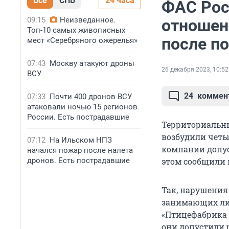
Все
СПБ
24 часа
ФАС Рос
09:15
Неизведанное.
отношен
Топ-10 самых живописных
после п
мест «Серебряного ожерелья»
07:43
Москву атакуют дроны
26 декабря 2023, 10:52
ВСУ
24
коммен
07:33
Почти 400 дронов ВСУ
атаковали ночью 15 регионов
России. Есть пострадавшие
Территориальн
возбудили четы
07:12
На Ильском НПЗ
компании допус
начался пожар после налета
дронов. Есть пострадавшие
этом сообщили 
Так, нарушения
занимающих ли
«Птицефабрика 
они допустили р