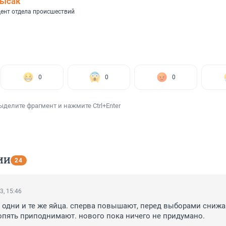
Лысак
ент отдела происшествий
0
0
0
ыделите фрагмент и нажмите Ctrl+Enter
ИИ
24
3, 15:46
 одни и те же яйца. сперва повышают, перед выборами снижаю
пять приподнимают. нового пока ничего не придумано.