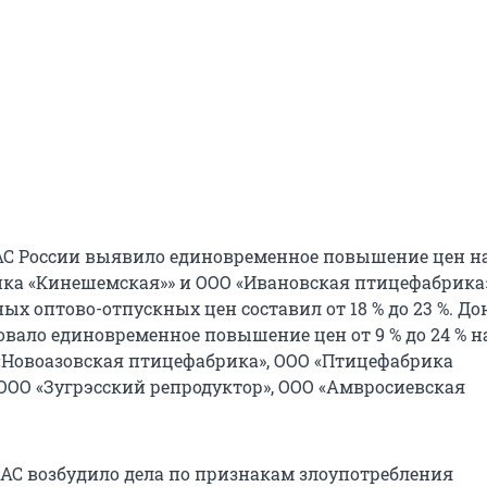
С России выявило единовременное повышение цен на
ка «Кинешемская»» и ООО «Ивановская птицефабрика»
х оптово-отпускных цен составил от 18 % до 23 %. До
вало единовременное повышение цен от 9 % до 24 % н
Новоазовская птицефабрика», ООО «Птицефабрика
 ООО «Зугрэсский репродуктор», ООО «Амвросиевская
АС возбудило дела по признакам злоупотребления