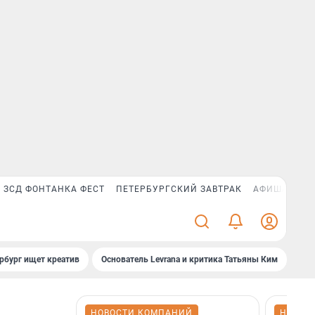
ЗСД ФОНТАНКА ФЕСТ
ПЕТЕРБУРГСКИЙ ЗАВТРАК
АФИША PLUS
рбург ищет креатив
Основатель Levrana и критика Татьяны Ким
Зач
НОВОСТИ КОМПАНИЙ
НОВОС