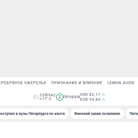
ЕРЕБРЯНОЕ ОЖЕРЕЛЬЕ
ПРИЗНАНИЕ И ВЛИЯНИЕ
LEMON GUIDE
USD 82,17
СЕЙЧАС
2
ПРОБКИ
+17°C
EUR 94,84
поступил в вузы Петербурга по квоте
Финский залив позеленел
Пете