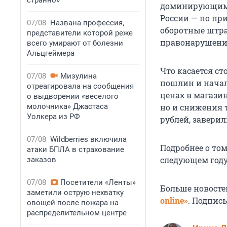
странно»
доминирующим 
России — по пр
07/08
Названа профессия,
оборотные штра
представители которой реже
правонарушени
всего умирают от болезни
Альцгеймера
Что касается с
07/08
Мизулина
пошлин и начал
отреагировала на сообщения
ценах в магази
о выдворении «веселого
молочника» Джастаса
но и снижения 
Уолкера из РФ
рублей, заверил
07/08
Wildberries включила
Подробнее о том
атаки БПЛА в страхование
следующем году
заказов
07/08
Посетители «Ленты»
Больше новосте
заметили острую нехватку
online»
. Подпис
овощей после пожара на
распределительном центре