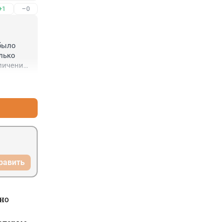
+1
–0
было 
лько 
личении 
+0
–0
равить
но