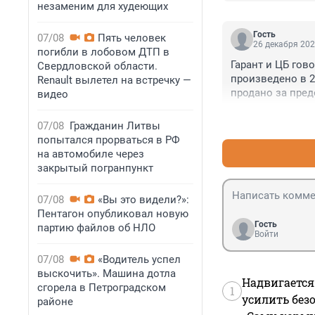
незаменим для худеющих
Гость
07/08
Пять человек
26 декабря 202
погибли в лобовом ДТП в
Гарант и ЦБ гово
Свердловской области.
произведено в 22
Renault вылетел на встречку —
продано за пред
видео
спроса?
07/08
Гражданин Литвы
попытался прорваться в РФ
на автомобиле через
закрытый погранпункт
07/08
«Вы это видели?»:
Пентагон опубликовал новую
Гость
партию файлов об НЛО
Войти
07/08
«Водитель успел
выскочить». Машина дотла
Надвигается
сгорела в Петроградском
1
усилить без
районе