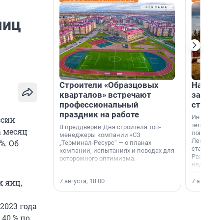
яиц
Строители «Образцовых
На вод
кварталов» встречают
зарабо
профессиональный
станци
праздник на работе
Инженер
ссии
телеком-
В преддверии Дня строителя топ-
а месяц
популярн
менеджеры компании «СЗ
Ленингра
%. Об
„Терминал-Ресурс“ — о планах
станции 
компании, испытаниях и поводах для
Раздолин
осторожного оптимизма.
недалеко
водопада
7 августа, 18:00
7 августа,
 яиц,
2023 года
 40 % по