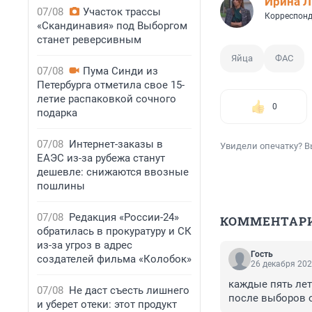
Ирина 
07/08
Участок трассы
Корреспонд
«Скандинавия» под Выборгом
станет реверсивным
Яйца
ФАС
07/08
Пума Синди из
Петербурга отметила свое 15-
летие распаковкой сочного
0
подарка
07/08
Интернет-заказы в
Увидели опечатку? В
ЕАЭС из-за рубежа станут
дешевле: снижаются ввозные
пошлины
07/08
Редакция «России-24»
КОММЕНТАР
обратилась в прокуратуру и СК
из-за угроз в адрес
Гость
создателей фильма «Колобок»
26 декабря 202
каждые пять лет
07/08
Не даст съесть лишнего
после выборов о
и уберет отеки: этот продукт