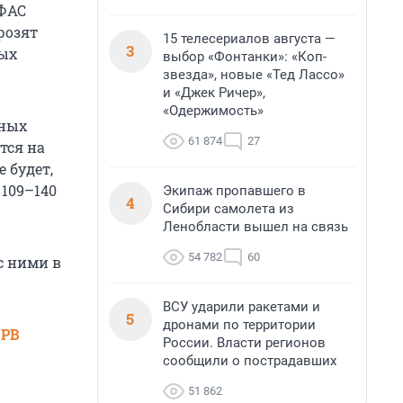
УФАС
розят
15 телесериалов августа —
3
ных
выбор «Фонтанки»: «Коп-
звезда», новые «Тед Лассо»
и «Джек Ричер»,
«Одержимость»
тных
61 874
27
тся на
е будет,
 109–140
Экипаж пропавшего в
4
Сибири самолета из
Ленобласти вышел на связь
54 782
60
с ними в
ВСУ ударили ракетами и
5
дронами по территории
SPB
России. Власти регионов
сообщили о пострадавших
51 862