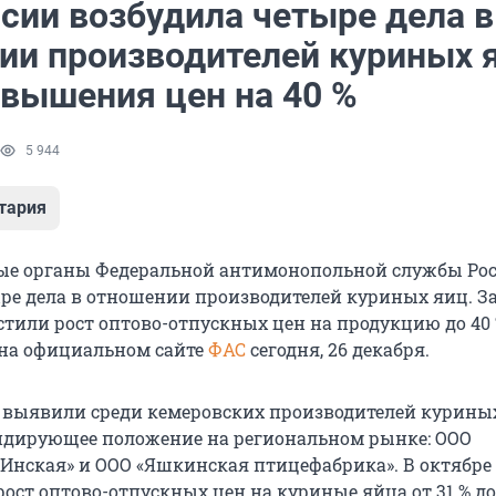
сии возбудила четыре дела в
ии производителей куриных 
овышения цен на 40 %
5 944
тария
ые органы Федеральной антимонопольной службы Ро
ре дела в отношении производителей куриных яиц. З
тили рост оптово-отпускных цен на продукцию до 40 
на официальном сайте
ФАС
сегодня, 26 декабря.
 выявили среди кемеровских производителей куриных
дирующее положение на региональном рынке: ООО
Инская» и ООО «Яшкинская птицефабрика». В октябре 
ост оптово-отпускных цен на куриные яйца от 31 % до