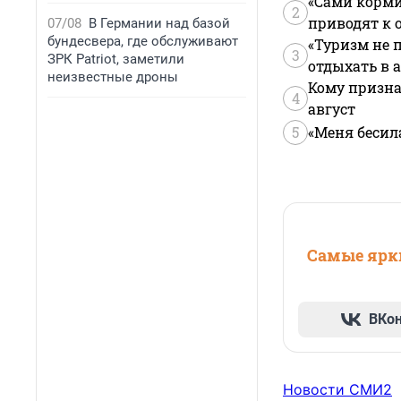
«Сами корми
2
приводят к 
07/08
В Германии над базой
бундесвера, где обслуживают
«Туризм не 
3
ЗРК Patriot, заметили
отдыхать в а
неизвестные дроны
Кому призна
4
август
5
«Меня бесил
Самые ярки
ВКо
Новости СМИ2