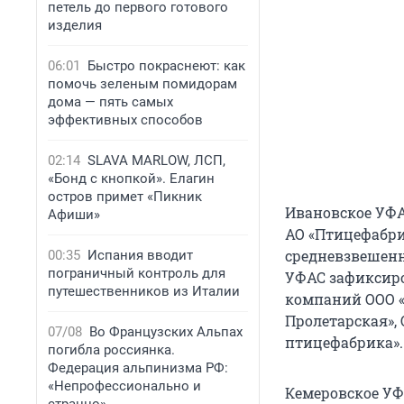
петель до первого готового
изделия
06:01
Быстро покраснеют: как
помочь зеленым помидорам
дома — пять самых
эффективных способов
02:14
SLAVA MARLOW, ЛСП,
«Бонд с кнопкой». Елагин
остров примет «Пикник
Ивановское УФА
Афиши»
АО «Птицефабри
средневзвешенны
00:35
Испания вводит
пограничный контроль для
УФАС зафиксиро
путешественников из Италии
компаний ООО «
Пролетарская»,
07/08
Во Французских Альпах
птицефабрика».
погибла россиянка.
Федерация альпинизма РФ:
«Непрофессионально и
Кемеровское УФ