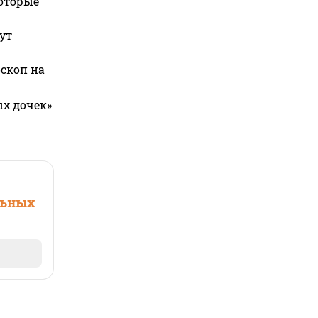
которые
ут
оскоп на
ых дочек»
льных