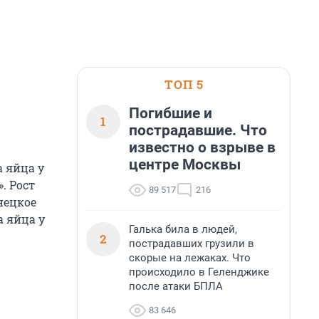
ТОП 5
Погибшие и
1
пострадавшие. Что
известно о взрыве в
центре Москвы
 яйца у
. Рост
89 517
216
нецкое
а яйца у
Галька била в людей,
2
пострадавших грузили в
скорые на лежаках. Что
происходило в Геленджике
после атаки БПЛА
83 646