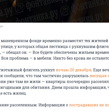
ру»
 в маневренном фонде временно разместят тех жителе
й улице, у которых общая лестница с рухнувшим флиге
о, — обещал он. — Все будете обеспечены жильем врем
Вся проблема — в мебели. Никто без крова не останетс
тиэтажный флигель рухнул
ночью 20 декабря
. Еще ве
и сообщили, что там частично разрушилась
несущая 
они уже там не жили — квартиры поочередно расселял
игодными для обитания. Днем прошла информация, ч
е есть жилец.
дание расселенным. Информации о
пострадавших не п