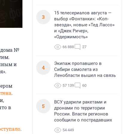
15 телесериалов августа —
3
выбор «Фонтанки»: «Коп-
звезда», новые «Тед Лассо»
и «Джек Ричер»,
«Одержимость»
66 888
27
й дома №
лем.
Экипаж пропавшего в
енным и
4
Сибири самолета из
я».
Ленобласти вышел на связь
чером
57 139
60
стена
.
и,
ВСУ ударили ракетами и
5
то в
дронами по территории
России. Власти регионов
сообщили о пострадавших
оступало
.
54 449