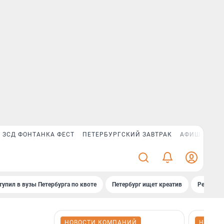
ЗСД ФОНТАНКА ФЕСТ
ПЕТЕРБУРГСКИЙ ЗАВТРАК
АФИША PLUS
тупил в вузы Петербурга по квоте
Петербург ищет креатив
Рейтинги
НОВОСТИ КОМПАНИЙ
НОВОС