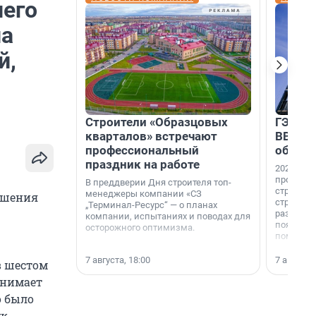
него
на
й,
Строители «Образцовых
ГЭС, м
кварталов» встречают
ВВП: в
профессиональный
об ист
праздник на работе
2026-й —
професси
В преддверии Дня строителя топ-
строителе
менеджеры компании «СЗ
ушения
строителя
„Терминал-Ресурс“ — о планах
раз. В ГК
компании, испытаниях и поводах для
появился
осторожного оптимизма.
поменяла
7 августа, 18:00
7 августа,
в шестом
ринимает
о было
ук