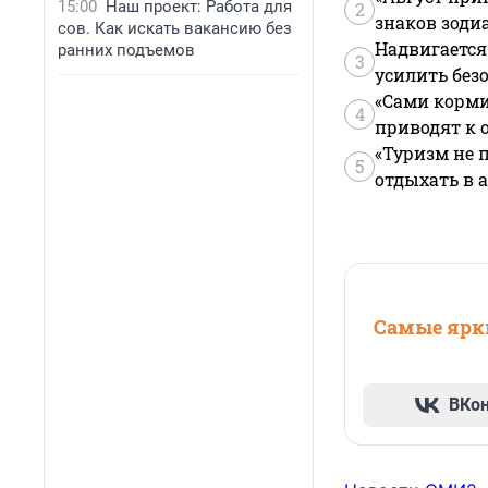
15:00
Наш проект: Работа для
2
знаков зоди
сов. Как искать вакансию без
Надвигается
ранних подъемов
3
усилить без
«Сами корми
4
приводят к 
«Туризм не 
5
отдыхать в а
Самые ярки
ВКо