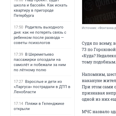
18:00
Наш проект: Будет
школа и бассейн. Как искать
квартиру в пригороде
Петербурга
17:50
Родитель выходного
Источник: 
«Фонтанка.
дня: как не потерять связь с
ребенком после развода —
Судя по всему,
советы психологов
73 по Горохово
17:39
В Шереметьево
«Куда? Недалек
пассажирки опоздали на
тому подобным. 
самолёт и побежали за ним
по лётному полю
Напомним, шес
накануне жител
17:27
Взрослые и дети из
При этом сами 
«Ларгуса» пострадали в ДТП в
Ленобласти
признавая непр
одной из них ещ
17:14
Пляжи в Геленджике
открыли
МЧС назвало з