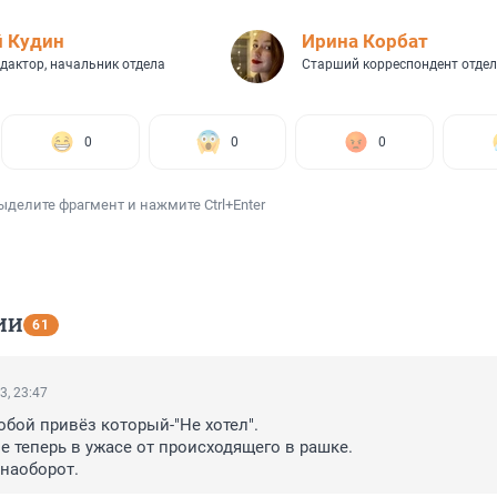
 Кудин
Иpина Корбат
дактор, начальник отдела
Старший корреспондент отдел
0
0
0
ыделите фрагмент и нажмите Ctrl+Enter
ИИ
61
3, 23:47
обой привёз который-"Не хотел".

 теперь в ужасе от происходящего в рашке.

 наоборот.