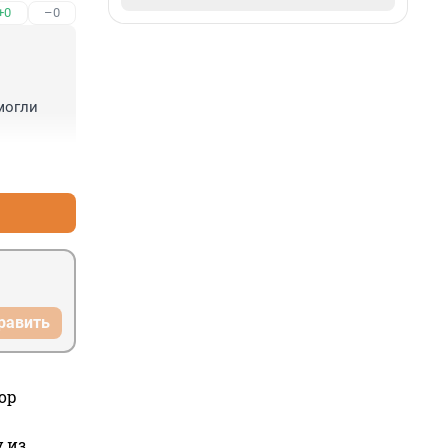
+0
–0
огли 
+2
–0
для 
авляют 
ся дома 
равить
ор
 из