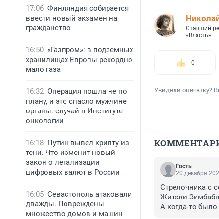
17:06
Финляндия собирается
Николай
ввести новый экзамен на
гражданство
Старший ре
«Власть»
16:50
«Газпром»: в подземных
хранилищах Европы рекордно
0
мало газа
Увидели опечатку? В
16:32
Операция пошла не по
плану, и это спасло мужчине
органы: случай в Институте
онкологии
КОММЕНТАР
16:18
Путин вывел крипту из
тени. Что изменит новый
закон о легализации
Гость
цифровых валют в России
20 декабря 202
Стрелочника с с
16:05
Севастополь атаковали
Жители Зимбабве
дважды. Повреждены
А когда-то было
множество домов и машин