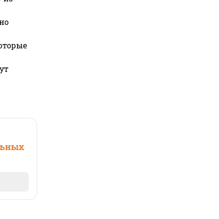
но
которые
ут
льных