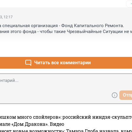
3, 12:17
а специальная организация - Фонд Капитального Ремонта. 

ния этого фонда - чтобы такие Чрезвыйчайные Ситуации не м
 случилось, что Фонд Капитального Ремонта ничего не сделал 
Я разрушения?

Читать все комментарии
иллионов человек, сдают в этот Фонд свои деньги, туда же доб
и.

 деньги, на что они потрачены, когда посередине города рушат


Отп
мя занимался Фонд ?
ишком много спойлеров»: российский ниндзя-скульпт
риале «Дом Дракона». Видео
несет новые возможности»: Тамара Глоба назвала, кому