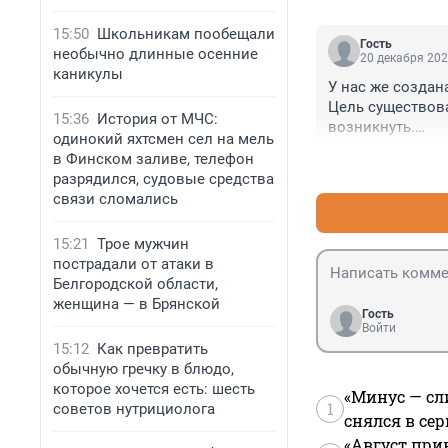
15:50
Школьникам пообещали
Гость
необычно длинные осенние
20 декабря 202
каникулы
У нас же создан
Цель существова
15:36
История от МЧС:
возникнуть.

одинокий яхтсмен сел на мель
в Финском заливе, телефон
Как же и что же
разрядился, судовые средства
ПРЕДОТВРАЩЕНИ
связи сломались
Весь город, 5 м
15:21
Трое мужчин
бюджетные деньг
пострадали от атаки в
На что ушли эти
Белгородской области,
на глазах у всех?
женщина — в Брянской
Гость
А чем в это вре
Войти
15:12
Как превратить
обычную гречку в блюдо,
которое хочется есть: шесть
«Минус — сл
1
советов нутрициолога
снялся в се
«Август при