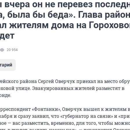
 вчера он не перевез послед
, была бы беда». Глава райо
ал жителям дома на Горохово
ждет
20 954
тарий
ейского района Сергей Оверчук приехал на место обр
оховой улице. Эвакуированных жителей разместят в
онде.
орреспондент «Фонтанки», Оверчук вышел к жителям 
кабря и сразу заявил, что «губернатор на связи» и «п
вое — вас разместить, временно, для того, чтобы можн
ить в туалет, выпить чашку чая», — перечислил Оверч