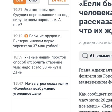
Все
СПБ
24 часа
«Если бы
19:31
Эти вопросы для
человека
будущих первоклассников под
рассказ
силу не всем взрослым. А
вам?
что их 
19:12
Верхние прудки в
Екатерининском парке
20 декабря 2023, 05:57
укрепят за 37 млн рублей
61
коммен
18:59
Ученые нашли простой
способ отсрочить старение
ума: надо всего 30 минут в
Глава Адмиралт
день
флигеля на Гор
маневренном ф
18:47
Из-за угроз создателям
«Колобка» возбуждено
уголовное дело
Как сообщает к
часу ночи 20 де
все меры». «Пер
отдохнуть, сход