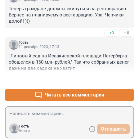
Ласковый. 

Теперь граждане должны скинуться на реставрацию. 
И если этих сатанистов не остановить, то ... . В 
Вернее на планируемую реставрацию. Ура! Чепчики 
Красное село или в Невский район только по загран 
долой! )))
паспорту ездить можно будет. Зато два Б сегодня с 
днем конституции поздравили. Один Б в лицо 
+0
–0
плюнул, второй ботинком растер.
Гость
11 декабря 2023, 17:13
"Липовый сад на Исаакиевской площади Петербурга 
обошелся в 160 млн рублей." Так что собранных денег 
даже на два садика не хватит
+0
–0
Читать все комментарии
Гость
Отправить
Войти