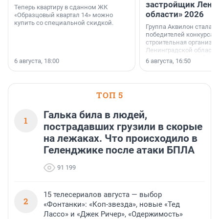
застройщик Лени
Теперь квартиру в сданном ЖК
области» 2026
«Образцовый квартал 14» можно
купить со специальной скидкой.
Группа Аквилон стала 
победителей конкурса 
строительная организа
Ленинградской области 
номинации «Самый
6 августа, 18:00
6 августа, 16:50
клиентоориентированн
застройщик Ленинград
области».
ТОП 5
Галька била в людей,
1
пострадавших грузили в скорые
на лежаках. Что происходило в
Геленджике после атаки БПЛА
91 199
15 телесериалов августа — выбор
2
«Фонтанки»: «Коп-звезда», новые «Тед
Лассо» и «Джек Ричер», «Одержимость»