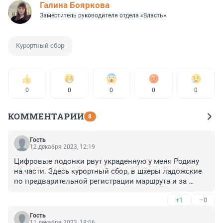
Галина Бояркова
Заместитель руководителя отдела «Власть»
Курортный сбор
0
0
0
0
0
КОММЕНТАРИИ
8
Гость
12 декабря 2023, 12:19
Цифровые подонки рвут украденную у меня Родину 
на части. Здесь курортный сбор, в шхеры ладожские 
по предварительной регистрации маршрута и за 
деньги. 

+1
–0
Везде курортные сборы, как в разных странах. 

И средства они направляют на ещё большую слежку, 
Гость
наверное уже под водой Финского залива на пляже 
11 декабря 2023, 18:06