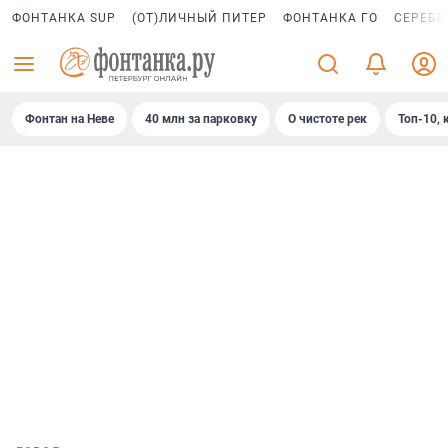
ФОНТАНКА SUP
(ОТ)ЛИЧНЫЙ ПИТЕР
ФОНТАНКА ГО
СЕРЕБР
Фонтан на Неве
40 млн за парковку
О чистоте рек
Топ-10, 