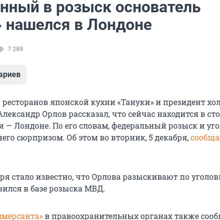
нный в розыск основатель
» нашелся в Лондоне
7 289
ариев
и ресторанов японской кухни «Тануки» и президент хо
 Александр Орлов рассказал, что сейчас находится в ст
 — Лондоне. По его словам, федеральный розыск и уг
него сюрпризом. Об этом во вторник, 5 декабря,
сообща
бря стало известно, что Орлова разыскивают по уголо
вился в базе розыска МВД.
ммерсанта»
в правоохранительных органах также сооб