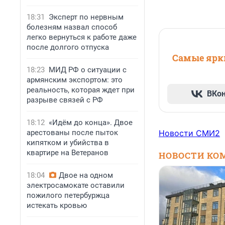
18:31
Эксперт по нервным
болезням назвал способ
легко вернуться к работе даже
после долгого отпуска
Самые ярки
18:23
МИД РФ о ситуации с
армянским экспортом: это
реальность, которая ждет при
ВКо
разрыве связей с РФ
18:12
«Идём до конца». Двое
арестованы после пыток
Новости СМИ2
кипятком и убийства в
квартире на Ветеранов
НОВОСТИ КО
18:04
Двое на одном
электросамокате оставили
пожилого петербуржца
истекать кровью