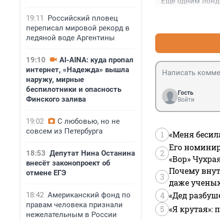
Ещё одним лонд
19:11
Российский пловец
переписал мировой рекорд в
ледяной воде Аргентины
19:10
AI-AINA: куда пропал
интернет, «Надежда» вышла
наружу, мирные
беспилотники и опасность
Гость
Финского залива
Войти
19:02
С любовью, но не
совсем из Петербурга
1
«Меня бесил
Его номинир
2
18:53
Депутат Нина Останина
«Вор» Чухра
внесёт законопроект об
Почему внут
отмене ЕГЭ
3
даже учены
4
«Дед разбуш
18:42
Американский фонд по
правам человека признали
5
«Я крутая»:
нежелательным в России