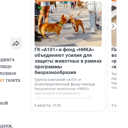
ГК «А101» и фонд «НИКА»
Петер
объединяют усилия для
возвр
лдинга
защиты животных в рамках
«раскл
олице
программы
«книж
биоразнообразия
оловное
Технолог
перестае
ет
газета
Группа компаний «А101» и
переходи
Благотворительный фонд помощи
повседне
бездомным животным «НИКА»
заключили соглашение о
стратегическом сотрудничестве.
вной
6 августа, 12:26
5 августа,
щали,