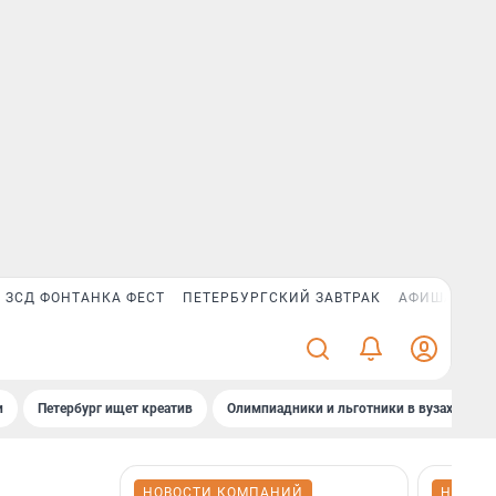
ЗСД ФОНТАНКА ФЕСТ
ПЕТЕРБУРГСКИЙ ЗАВТРАК
АФИША PLUS
и
Петербург ищет креатив
Олимпиадники и льготники в вузах СПб
НОВОСТИ КОМПАНИЙ
НОВОС