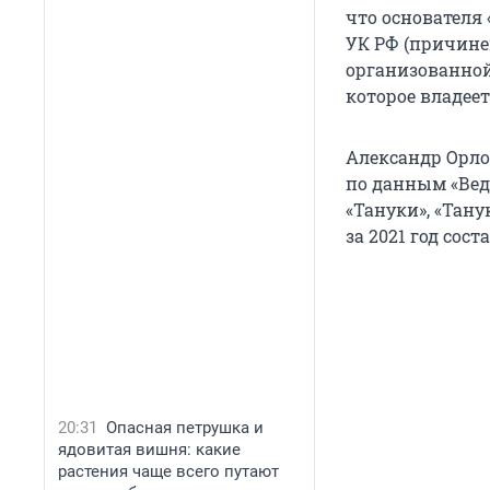
что основателя 
УК РФ (причине
организованной
которое владее
Александр Орлов
по данным «Ведо
«Тануки», «Тану
за 2021 год сос
20:31
Опасная петрушка и
ядовитая вишня: какие
растения чаще всего путают