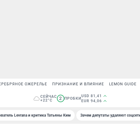
ЕРЕБРЯНОЕ ОЖЕРЕЛЬЕ
ПРИЗНАНИЕ И ВЛИЯНИЕ
LEMON GUIDE
USD 81,41
СЕЙЧАС
2
ПРОБКИ
+22°C
EUR 94,06
ователь Levrana и критика Татьяны Ким
Зачем депутаты удаляют соцсет