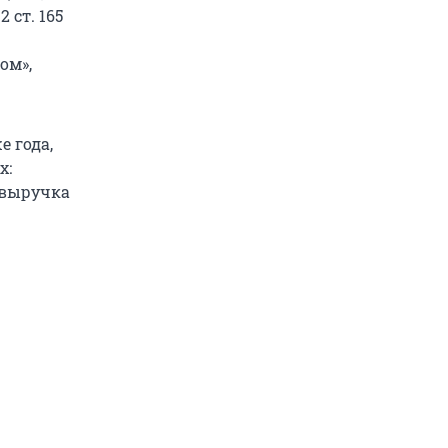
 ст. 165
ом»,
е года,
х:
 выручка