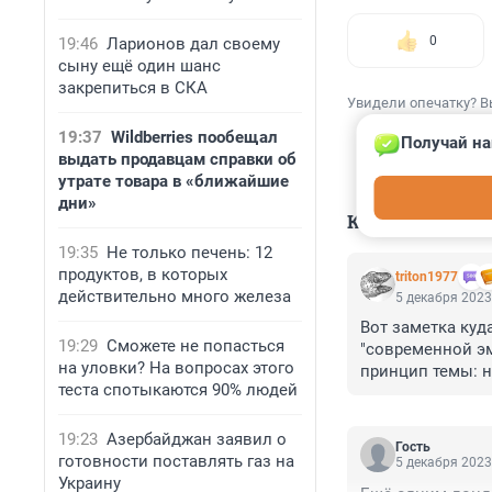
0
19:46
Ларионов дал своему
сыну ещё один шанс
закрепиться в СКА
Увидели опечатку? В
19:37
Wildberries пообещал
Получай на
выдать продавцам справки об
утрате товара в «ближайшие
дни»
КОММЕНТАР
19:35
Не только печень: 12
продуктов, в которых
triton1977
действительно много железа
5 декабря 2023
Вот заметка куд
19:29
Сможете не попасться
"современной э
на уловки? На вопросах этого
принцип темы: н
теста спотыкаются 90% людей
19:23
Азербайджан заявил о
Гость
готовности поставлять газ на
5 декабря 2023
Украину