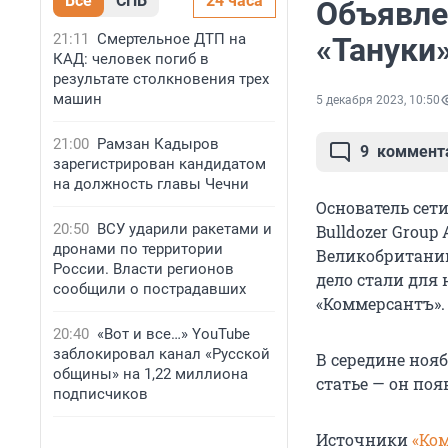
Все
СПБ
24 часа
Объявле
21:11
Смертельное ДТП на
«Тануки
КАД: человек погиб в
результате столкновения трех
машин
5 декабря 2023, 10:50
21:00
Рамзан Кадыров
9
коммент
зарегистрирован кандидатом
на должность главы Чечни
Основатель сет
20:50
ВСУ ударили ракетами и
Bulldozer Group
дронами по территории
Великобритании
России. Власти регионов
дело стали для 
сообщили о пострадавших
«Коммерсантъ».
20:40
«Вот и все…» YouTube
заблокировал канал «Русской
В середине ноя
общины» на 1,22 миллиона
статье — он поя
подписчиков
Источники
«Ко