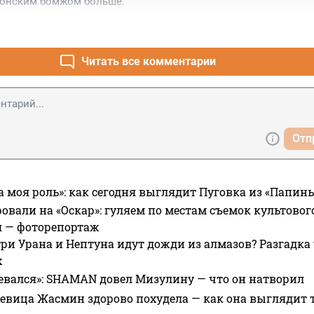
онским бомжом больше.
Читать все комментарии
Отп
а моя роль»: как сегодня выглядит Пуговка из «Папин
овали на «Оскар»: гуляем по местам съемок культово
я — фоторепортаж
ри Урана и Нептуна идут дожди из алмазов? Разгадка
х
евался»: SHAMAN довел Мизулину — что он натворил
 певица Жасмин здорово похудела — как она выглядит 