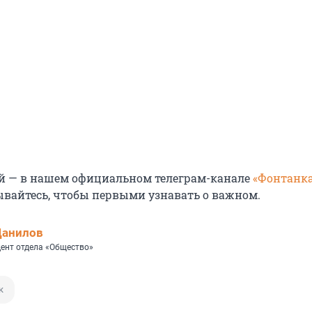
й — в нашем официальном телеграм-канале
«Фонтанка
ывайтесь, чтобы первыми узнавать о важном.
Данилов
ент отдела «Общество»
к