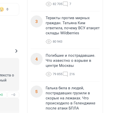
82 705
7
0
Теракты против мирных
3
граждан. Татьяна Ким
ответила, почему ВСУ атакует
склады Wildberries
80 943
Погибшие и пострадавшие.
4
Что известно о взрыве в
центре Москвы
79 855
216
екста о 
ный 
Галька била в людей,
5
пострадавших грузили в
+0
–0
скорые на лежаках. Что
происходило в Геленджике
после атаки БПЛА