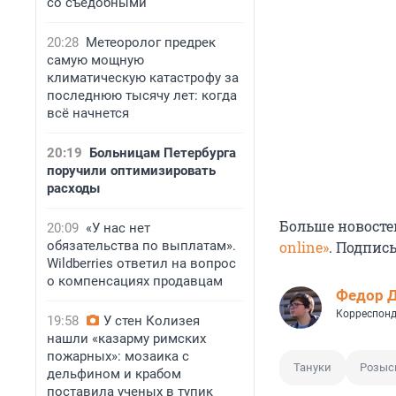
со съедобными
20:28
Метеоролог предрек
самую мощную
климатическую катастрофу за
последнюю тысячу лет: когда
всё начнется
20:19
Больницам Петербурга
поручили оптимизировать
расходы
Больше новосте
20:09
«У нас нет
обязательства по выплатам».
online»
. Подпис
Wildberries ответил на вопрос
о компенсациях продавцам
Федор 
Корреспонд
19:58
У стен Колизея
нашли «казарму римских
пожарных»: мозаика с
Тануки
Розыс
дельфином и крабом
поставила ученых в тупик