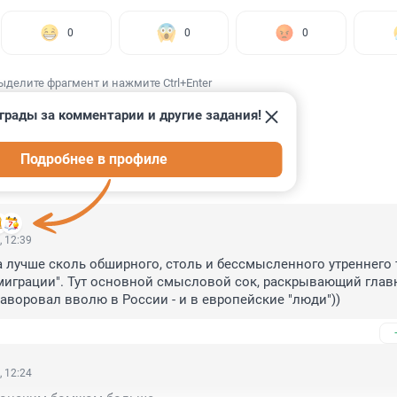
0
0
0
ыделите фрагмент и нажмите Ctrl+Enter
грады за комментарии и другие задания!
Подробнее в профиле
ИИ
9
, 12:39
а лучше сколь обширного, столь и бессмысленного утреннего т
миграции". Тут основной смысловой сок, раскрывающий глав
аворовал вволю в России - и в европейские "люди"))
, 12:24