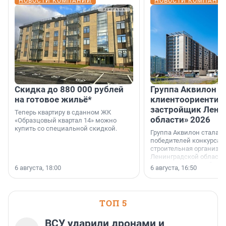
НОВОСТИ КОМПАНИЙ
НОВОСТИ КОМПАНИ
Скидка до 880 000 рублей
Группа Аквилон 
на готовое жильё*
клиентоориентир
застройщик Лени
Теперь квартиру в сданном ЖК
области» 2026
«Образцовый квартал 14» можно
купить со специальной скидкой.
Группа Аквилон стала 
победителей конкурса 
строительная организа
Ленинградской области 
номинации «Самый
6 августа, 18:00
6 августа, 16:50
клиентоориентированн
застройщик Ленинград
области».
ТОП 5
ВСУ ударили дронами и