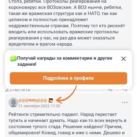
Стопэ, ребятки. Протоколы реагирования на 
короновирус все ВОЗовские. А ВОЗ нынче, ребятки, 
такая же вражеская структура как и НАТО, так как 
целиком и полностью принадлежит 
недружественным странам. Поэтому тот кто рискнёт 
вводить или использовать вражеские протоколы 
реагирования у нас, на раз-два может оказаться 
вредителем и врагом народа.
+1
–0
ОТВЕТИТЬ
Получай награды за комментарии и другие 
задания!
Гость
21 сентября 2023, 12:46
Подробнее в профиле
11
+0
–0
ОТВЕТИТЬ
@@@Natty@@@
21 сентября 2023, 11:55
Рейтинги стремительно падают. Народ перестает 
тупить и начинает думать. Надо как-то всех вернуть в 
состояние тупого стада. Решение найдено! Причем, 
общемировое! Ковид, говид и иже с ними. Дешево и 