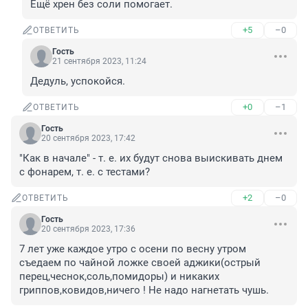
Ещё хрен без соли помогает.
+5
–0
ОТВЕТИТЬ
Гость
21 сентября 2023, 11:24
Дедуль, успокойся.
+0
–1
ОТВЕТИТЬ
Гость
20 сентября 2023, 17:42
"Как в начале" - т. е. их будут снова выискивать днем 
с фонарем, т. е. с тестами?
+2
–0
ОТВЕТИТЬ
Гость
20 сентября 2023, 17:36
7 лет уже каждое утро с осени по весну утром 
съедаем по чайной ложке своей аджики(острый 
перец,чеснок,соль,помидоры) и никаких 
гриппов,ковидов,ничего ! Не надо нагнетать чушь.