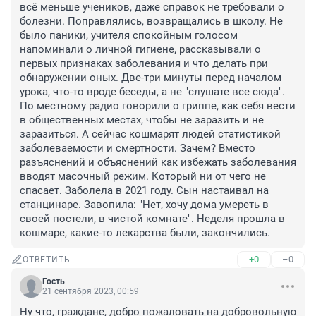
всё меньше учеников, даже справок не требовали о 
болезни. Поправлялись, возвращались в школу. Не 
было паники, учителя спокойным голосом 
напоминали о личной гигиене, рассказывали о 
первых признаках заболевания и что делать при 
обнаружении оных. Две-три минуты перед началом 
урока, что-то вроде беседы, а не "слушате все сюда". 
По местному радио говорили о гриппе, как себя вести 
в общественных местах, чтобы не заразить и не 
заразиться. А сейчас кошмарят людей статистикой 
заболеваемости и смертности. Зачем? Вместо 
разъяснений и объяснений как избежать заболевания 
вводят масочный режим. Который ни от чего не 
спасает. Заболела в 2021 году. Сын настаивал на 
станцинаре. Завопила: "Нет, хочу дома умереть в 
своей постели, в чистой комнате". Неделя прошла в 
кошмаре, какие-то лекарства были, закончились.
+0
–0
ОТВЕТИТЬ
Гость
21 сентября 2023, 00:59
Ну что, граждане, добро пожаловать на добровольную 