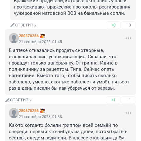
Вражеские вредители, которые окопались у нас и 
протаскивают вражеские протоколы реагирования 
чужеродной натовской ВОЗ на банальные сопли.
+0
–0
ОТВЕТИТЬ
280870256
21 сентября 2023, 01:45
В аптеке отказались продать снотворные, 
откашливающие, успокаивающие. Сказали, что 
продадут только валерьянку. От гриппа. Идите в 
поликлинику за рецептом. Типа. Сейчас опять 
нагнетание. Вместо того, чтобы писать сколько 
заболело, умерло, сколько заболеет и умрёт, пятьсот 
раз в день писали бы как уберечься от заразы.
+1
–1
ОТВЕТИТЬ
280870256
21 сентября 2023, 01:38
Как-то когда-то болели гриппом всей семьёй по 
очереди: первый кто-нибудь из детей, потом братья-
сёстры, следом родители. В классе с каждым днём 