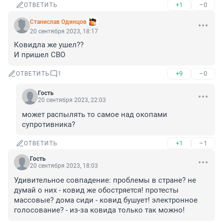
+1
–0
ОТВЕТИТЬ
Станислав Одинцов
20 сентября 2023, 18:17
Ковидла же ушел??

И пришел СВО
+9
–0
ОТВЕТИТЬ
1
Гость
20 сентября 2023, 22:03
может распылять то самое над окопами 
супротивника?
+1
–1
ОТВЕТИТЬ
Гость
20 сентября 2023, 18:03
Удивительное совпадение: проблемы в стране? не 
думай о них - ковид же обостряется! протесты 
массовые? дома сиди - ковид бушует! электронное 
голосование? - из-за ковида только так можно!