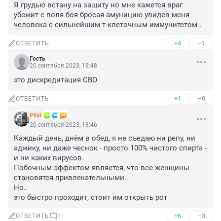
Я грудью встану на защиту но мне кажется враг 
убежит с поля боя бросая амуницию увидев меня 
человека с сильнейшим т-клеточным иммунитетом .
+4
–1
ОТВЕТИТЬ
Гость
20 сентября 2023, 18:48
это дискредитация СВО
+1
–0
ОТВЕТИТЬ
Pilat
20 сентября 2023, 18:46
Каждый день, днём в обед, я не съедаю ни репу, ни 
аджику, ни даже чеснок - просто 100% чистого спирта - 
и ни каких вирусов.

Побочным эффектом является, что все женщины 
становятся привлекательными.

Но..

это быстро проходит, стоит им открыть рот
+6
–3
ОТВЕТИТЬ
1