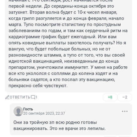
начиная с 1-го сентября, рост начинается после 
первой недели. До середины-конца октября это 
затухнет. Вторая волна будет с 10-х чисел января, 
когда грипп разгуляется и до конца февраля, начало 
марта. Тупо посмотрите статистику по простудным 
заболеваниям по годам, и там как сердечный ритм на 
кардиограмме график будет ежегодный. Или вам 
опять ковидные выплаты захотелось получать? Но я 
вангую, что будет побольше больных, но не от 
разновидности штамма, а тупо от того, что вы своей 
идиотской вакцинацией, неизведанным до конца 
препаратом, уничтожили иммунитет. У меня на работе 
все кто укололся с соплями до колена ходят и на 
больняки садятся, а кто послал эту вакцинацию, 
прекрасно себя чувствуют.
+8
–2
ОТВЕТИТЬ
1
Гость
20 сентября 2023, 22:37
Они за тройную зп всю родню готовы 
вакцинировать. Это не врачи это лепилы.