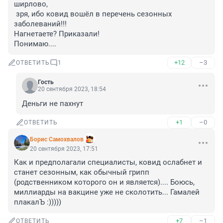
ширлово, 

 зря, ибо ковид вошёл в перечень сезонных 
заболеваний!!!

Нагнетаете? Приказали! 

Понимаю....
+12
–3
ОТВЕТИТЬ
1
Гость
20 сентября 2023, 18:54
Деньги не пахнут
+1
–0
ОТВЕТИТЬ
Борис Самохвалов
20 сентября 2023, 17:51
Как и предполагали специалисты, ковид ослабнет и 
станет сезонным, как обычный грипп 
(родственником которого он и является).... Боюсь, 
миллиарды на вакцине уже не сколотить... Гамалей 
плакалЪ :)))))
+7
–1
ОТВЕТИТЬ