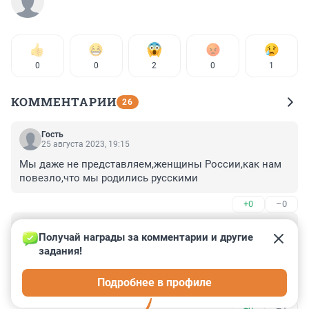
0
0
2
0
1
КОММЕНТАРИИ
26
Гость
25 августа 2023, 19:15
Мы даже не представляем,женщины России,как нам 
повезло,что мы родились русскими
+0
–0
Гость
24 августа 2023, 17:53
Получай награды за комментарии и другие 
задания!
Еще не остыли в памяти воспоминания о всей той 
грязи которую россияне лили в ходе двух чеченских 
Подробнее в профиле
компаний на чеченцев, в здесь оба-на братья! Смотрю 
на эту дружбу и умиляюсь.
+0
–1