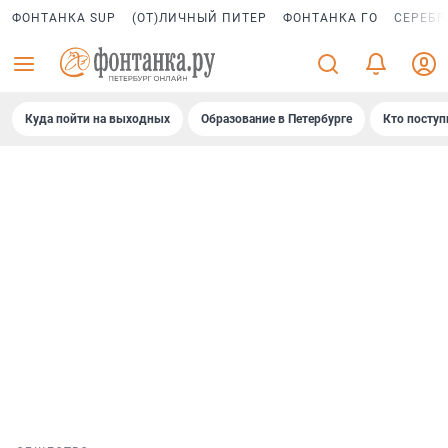
ФОНТАНКА SUP
(ОТ)ЛИЧНЫЙ ПИТЕР
ФОНТАНКА ГО
СЕРЕБР
Куда пойти на выходных
Образование в Петербурге
Кто поступ