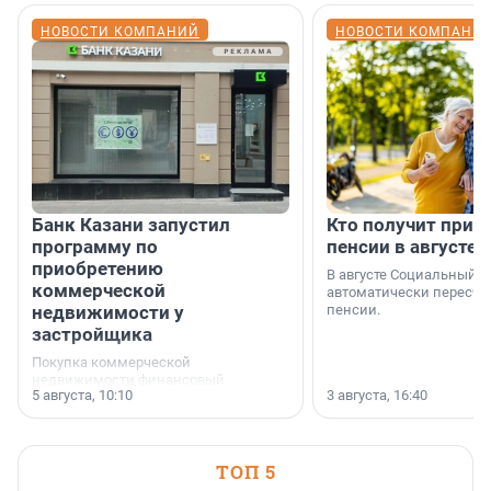
НОВОСТИ КОМПАНИЙ
НОВОСТИ КОМПАНИ
Банк Казани запустил
Кто получит приб
программу по
пенсии в августе
приобретению
В августе Социальный 
коммерческой
автоматически пересчи
недвижимости у
пенсии.
застройщика
Покупка коммерческой
недвижимости финансовый
5 августа, 10:10
3 августа, 16:40
инструмент, доступный для многих
предпринимателей. Будь то новый
офис, склад, торговое помещение
или готовый арендный бизнес —
успех сделки зависит от правильного
ТОП 5
выбора объекта и грамотного