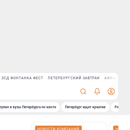
ЗСД ФОНТАНКА ФЕСТ
ПЕТЕРБУРГСКИЙ ЗАВТРАК
АФИША PLUS
тупил в вузы Петербурга по квоте
Петербург ищет креатив
Рейтинги
НОВОСТИ КОМПАНИЙ
НОВОС