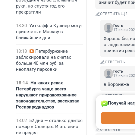
возбудили из-за сломанной
значит будет пр
руки, но спустя год его
прекратили
ОТВЕТИТЬ
2
18:30
Уиткофф и Кушнер могут
Гость
17 июля 202
прилететь в Москву в
ближайшие дни
Хорошо бы, но
оглядываемся?
принятия реше
18:18
Петербурженке
заблокировали на счетах
ОТВЕТИТЬ
больше 40 млн руб. за
неоплату парковки
Гость
17 июля 202
18:14
На каких реках
в Воронеже
Петербурга чаще всего
нарушают природоохранное
ОТВЕТИТЬ
законодательство, рассказал
Получай наг
Гость
Росприроднадзор
17 июля 2023, 
подробная инфор
18:02
52 дня — столько длится
пожар в Сланцах. И это явно
ОТВЕТИТЬ
не предел