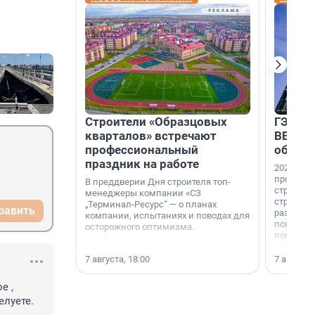
Строители «Образцовых
ГЭС, м
кварталов» встречают
ВВП: в
профессиональный
об ист
праздник на работе
2026-й —
професси
В преддверии Дня строителя топ-
строителе
менеджеры компании «СЗ
строителя
„Терминал-Ресурс“ — о планах
равить
раз. В ГК
компании, испытаниях и поводах для
появился
осторожного оптимизма.
поменяла
7 августа, 18:00
7 августа,
 , 
елуете.