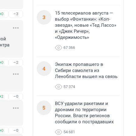
15 телесериалов августа —
+0
–3
3
выбор «Фонтанки»: «Коп-
звезда», новые «Тед Лассо»
и «Джек Ричер»,
«Одержимость»
ой 
нтра 
67 366
+0
–2
Экипаж пропавшего в
4
Сибири самолета из
Ленобласти вышел на связь
57 374
+2
–0
ВСУ ударили ракетами и
5
дронами по территории
России. Власти регионов
сообщили о пострадавших
+0
–0
54 681