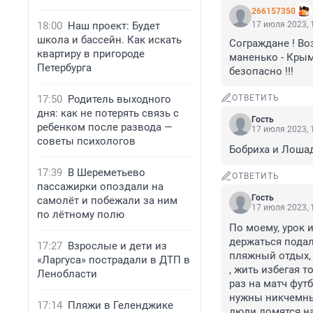
266157350
18:00
Наш проект: Будет
17 июля 2023, 
школа и бассейн. Как искать
Сограждане ! Во
квартиру в пригороде
маненько - Крым 
Петербурга
безопасно !!!
17:50
Родитель выходного
ОТВЕТИТЬ
дня: как не потерять связь с
Гость
ребенком после развода —
17 июля 2023, 
советы психологов
Бобриха и Лошад
17:39
В Шереметьево
ОТВЕТИТЬ
пассажирки опоздали на
Гость
самолёт и побежали за ним
17 июля 2023, 
по лётному полю
По моему, урок 
держаться подал
17:27
Взрослые и дети из
пляжный отдых, 
«Ларгуса» пострадали в ДТП в
, жить избегая т
Ленобласти
раз на матч футб
нужны никчемные
17:14
Пляжи в Геленджике
люди ломятся на