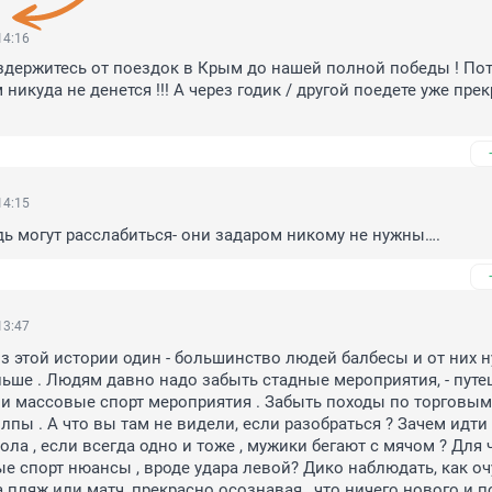
14:16
здержитесь от поездок в Крым до нашей полной победы ! Пот
никуда не денется !!! А через годик / другой поедете уже прек
14:15
ь могут расслабиться- они задаром никому не нужны….
13:47
из этой истории один - большинство людей балбесы и от них н
ьше . Людям давно надо забыть стадные мероприятия, - путеш
и массовые спорт мероприятия . Забыть походы по торговым
олпы . А что вы там не видели, если разобраться ? Зачем идти 
ола , если всегда одно и тоже , мужики бегают с мячом ? Для ч
 спорт нюансы , вроде удара левой? Дико наблюдать, как оч
 пляж или матч, прекрасно осознавая , что ничего нового и п