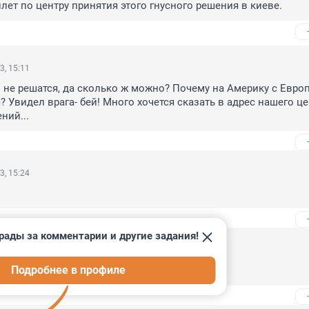
илет по центру принятия этого гнусного решения в киеве.
3, 15:11
 не решатся, да сколько ж можно? Почему на Америку с Европ
 Увидел врага- бей! Много хочется сказать в адрес нашего це
ний...
3, 15:24
рады за комментарии и другие задания!
14:19
Подробнее в профиле
мация и фото на сайте oryxspioenkop