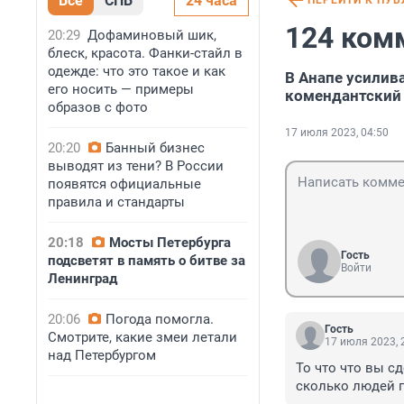
Все
СПБ
24 часа
ПЕРЕЙТИ К ПУ
124 ком
20:29
Дофаминовый шик,
блеск, красота. Фанки-стайл в
одежде: что это такое и как
В Анапе усилив
его носить — примеры
комендантский 
образов с фото
17 июля 2023, 04:50
20:20
Банный бизнес
выводят из тени? В России
появятся официальные
правила и стандарты
20:18
Мосты Петербурга
Гость
подсветят в память о битве за
Войти
Ленинград
20:06
Погода помогла.
Гость
Смотрите, какие змеи летали
17 июля 2023, 
над Петербургом
То что что вы с
сколько людей п