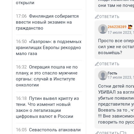
открыли
они там не поче
17:06
Финляндия собирается
ОТВЕТИТЬ
ввести новый экзамен на
266228289
гражданство
17 июля 2023, 
Просто все опер
16:50
«Газпром»: в подземных
сил уже не оста
хранилищах Европы рекордно
возьмёшь?
мало газа
ОТВЕТИТЬ
16:32
Операция пошла не по
плану, и это спасло мужчине
Гость
17 июля 2023, 
органы: случай в Институте
онкологии
Сотни детей поги
УБИВАЛ за взгля
убитые появилис
16:18
Путин вывел крипту из
представители у
тени. Что изменит новый
Воевать за то ,
закон о легализации
!!! Вне зависим
цифровых валют в России
говорить по русс
16:05
Севастополь атаковали
ОТВЕТИТЬ
3