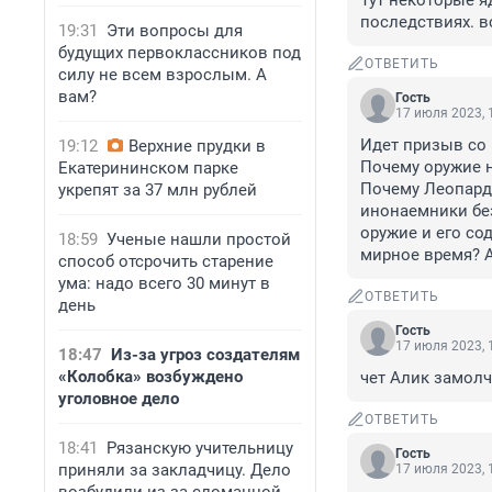
Тут некоторые я
последствиях. вс
19:31
Эти вопросы для
будущих первоклассников под
ОТВЕТИТЬ
силу не всем взрослым. А
вам?
Гость
17 июля 2023, 
Идет призыв со 
19:12
Верхние прудки в
Почему оружие н
Екатерининском парке
Почему Леопарды
укрепят за 37 млн рублей
инонаемники безн
оружие и его со
18:59
Ученые нашли простой
мирное время? А
способ отсрочить старение
ума: надо всего 30 минут в
ОТВЕТИТЬ
день
Гость
17 июля 2023, 
18:47
Из-за угроз создателям
«Колобка» возбуждено
чет Алик замолч
уголовное дело
ОТВЕТИТЬ
18:41
Рязанскую учительницу
Гость
приняли за закладчицу. Дело
17 июля 2023, 