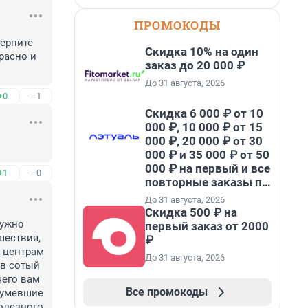
ПРОМОКОДЫ
ерпите 
Скидка 10% на один
расно и 
заказ до 20 000 ₽
До 31 августа, 2026
+0
–1
Скидка 6 000 ₽ от 10
000 ₽, 10 000 ₽ от 15
000 ₽, 20 000 ₽ от 30
000 ₽ и 35 000 ₽ от 50
000 ₽ на первый и все
+1
–0
повторные заказы по
промокоду НАБЕРИ
До 31 августа, 2026
Скидка 500 ₽ на
ужно 
первый заказ от 2000
ествия, 
₽
 центрам 
До 31 августа, 2026
в сотый 
его вам 
Все промокоды
умевшие 
олезного 