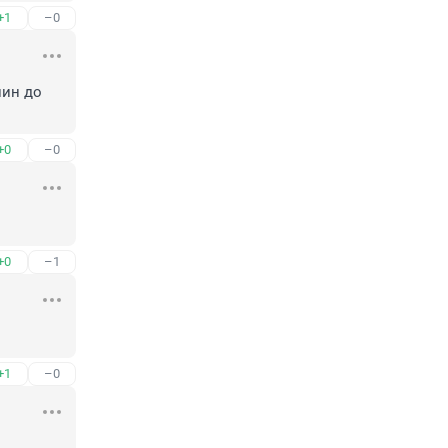
+1
–0
ин до 
+0
–0
+0
–1
+1
–0