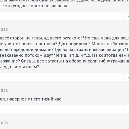
дерными боеголовками размахивают, даже не задумываясь о 
е что угодно, только не ядерная.
15:30
всех сторон на геноцид всего русского! Что ещё надо для реш
е уничтожается - поставки? Договорились? Мосты на Украине
 до передовой доехали? Где наша стратегическая авиация? П
аказанно потоком идут? И.т.д. и т.д. и т.д. На койтогда нам 
держание? Спецы, все затраты на оборону, если гибну гражданк
 туда ли мы идём?
15:26
ал. наверное у него тихий час
14:38