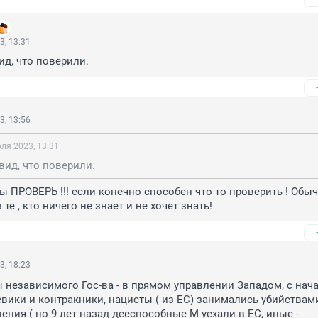
3, 13:31
д, что поверили.
3, 13:56
ля 2023, 13:31
ид, что поверили.
Ты ПРОВЕРЬ !!! если конечно способен что то проверить ! Обыч
 те , кто ничего не знает и не хочет знать!
3, 18:23
 независимого Гос-ва - в прямом управлении Западом, с начал
евики и контракники, нацисты ( из ЕС) занимались убийствами
ения ( но 9 лет назад дееспособные М уехали в ЕС, иные - 