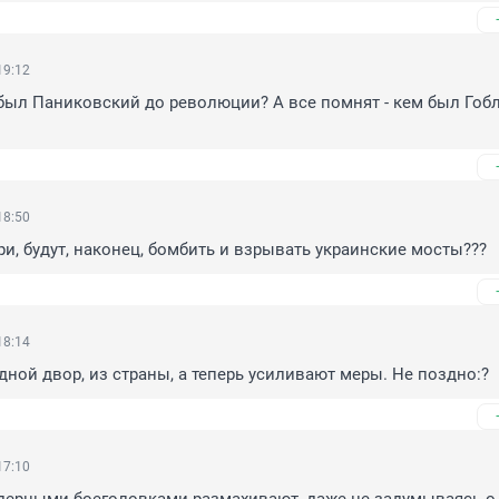
19:12
 был Паниковский до революции? А все помнят - кем был Гобл
18:50
ери, будут, наконец, бомбить и взрывать украинские мосты???
18:14
дной двор, из страны, а теперь усиливают меры. Не поздно:?
17:10