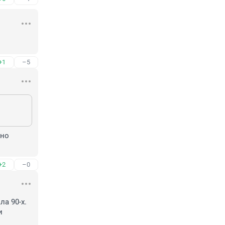
+1
–5
но 
+2
–0
а 90-х. 
 