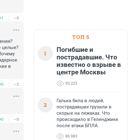
+1
–0
ТОП 5
ения? 
 целые? 
Погибшие и
1
очему 
пострадавшие. Что
ядерное 
известно о взрыве в
ие в 
центре Москвы
93 223
+0
–2
Галька била в людей,
2
пострадавших грузили в
скорые на лежаках. Что
происходило в Геленджике
+0
–0
после атаки БПЛА
86 983