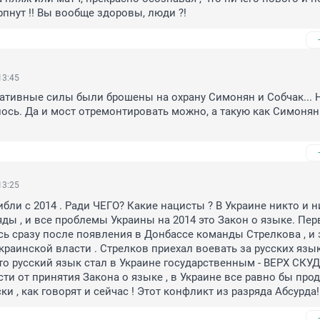
рпнут !! Вы вообще здоровы, люди ?!
13:45
ативные силы были брошены на охрану Симонян и Собчак... Н
лось. Да и мост отремонтировать можно, а такую как Симонян 
13:25
бли с 2014 . Ради ЧЕГО? Какие нацисты ? В Украине никто и н
ды , и все проблемы Украины на 2014 это Закон о языке. Пер
ь сразу после появления в Донбассе команды Стрелкова , и э
краинской власти . Стрелков приехал воевать за русских язык 
 что русский язык стал в Украине государственным - ВЕРХ СКУ
ости от принятия Закона о языке , в Украине все равно бы про
ки , как говорят и сейчас ! Этот конфликт из разряда Абсурда!