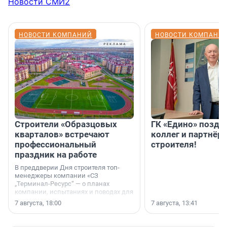
Новости СМИ2
НОВОСТИ КОМПАНИЙ
НОВОСТИ КОМПАНИ
Строители «Образцовых
ГК «Едино» поздр
кварталов» встречают
коллег и партнёр
профессиональный
строителя!
праздник на работе
В преддверии Дня строителя топ-
менеджеры компании «СЗ
„Терминал-Ресурс“ — о планах
компании, испытаниях и поводах для
осторожного оптимизма.
7 августа, 18:00
7 августа, 13:41