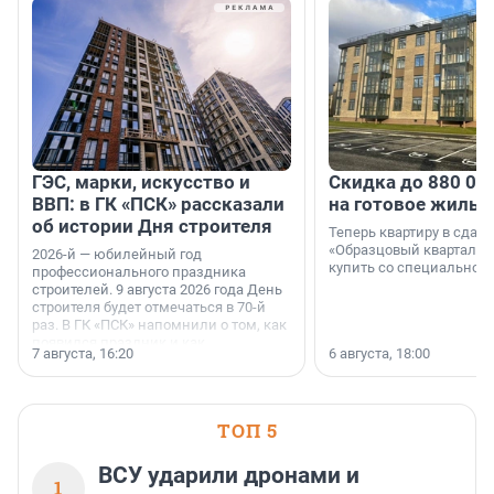
ГЭС, марки, искусство и
Скидка до 880 00
ВВП: в ГК «ПСК» рассказали
на готовое жильё
об истории Дня строителя
Теперь квартиру в сда
«Образцовый квартал 1
2026-й — юбилейный год
купить со специальной 
профессионального праздника
строителей. 9 августа 2026 года День
строителя будет отмечаться в 70-й
раз. В ГК «ПСК» напомнили о том, как
появился праздник и как
7 августа, 16:20
6 августа, 18:00
поменялась роль строительства.
ТОП 5
ВСУ ударили дронами и
1