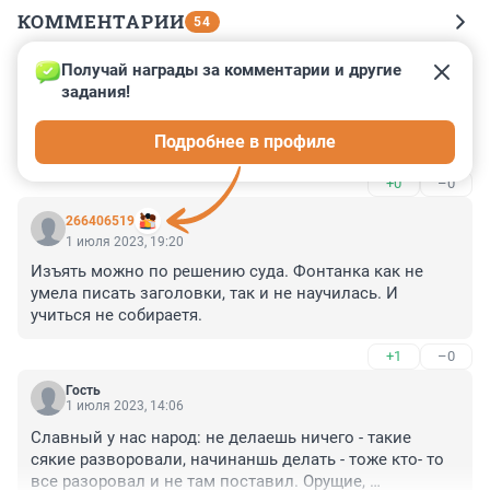
КОММЕНТАРИИ
54
Получай награды за комментарии и другие 
Гость
25 июля 2023, 23:42
задания!
Хорошо бы, чтобы эти поезда были бы супер 
Подробнее в профиле
длинными.
+0
–0
266406519
1 июля 2023, 19:20
Изъять можно по решению суда. Фонтанка как не 
умела писать заголовки, так и не научилась. И 
учиться не собираетя.
+1
–0
Гость
1 июля 2023, 14:06
Славный у нас народ: не делаешь ничего - такие 
сякие разворовали, начинаншь делать - тоже кто- то 
все разоровал и не там поставил. Орущие, 