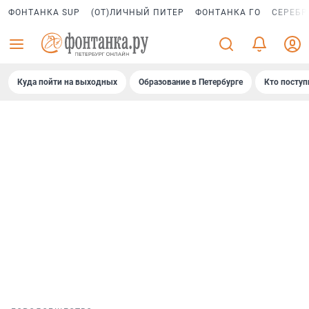
ФОНТАНКА SUP
(ОТ)ЛИЧНЫЙ ПИТЕР
ФОНТАНКА ГО
СЕРЕБР
Куда пойти на выходных
Образование в Петербурге
Кто поступ