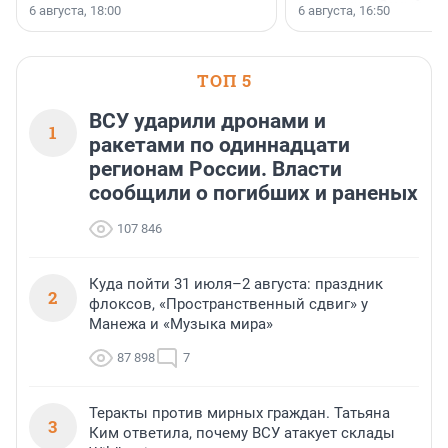
номинации «Самый
6 августа, 18:00
6 августа, 16:50
клиентоориентированн
застройщик Ленинград
области».
ТОП 5
ВСУ ударили дронами и
1
ракетами по одиннадцати
регионам России. Власти
сообщили о погибших и раненых
107 846
Куда пойти 31 июля–2 августа: праздник
2
флоксов, «Пространственный сдвиг» у
Манежа и «Музыка мира»
87 898
7
Теракты против мирных граждан. Татьяна
3
Ким ответила, почему ВСУ атакует склады