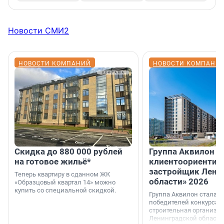
Новости СМИ2
НОВОСТИ КОМПАНИЙ
НОВОСТИ КОМПАНИ
Скидка до 880 000 рублей
Группа Аквилон 
на готовое жильё*
клиентоориентир
застройщик Лени
Теперь квартиру в сданном ЖК
области» 2026
«Образцовый квартал 14» можно
купить со специальной скидкой.
Группа Аквилон стала 
победителей конкурса 
строительная организа
Ленинградской области 