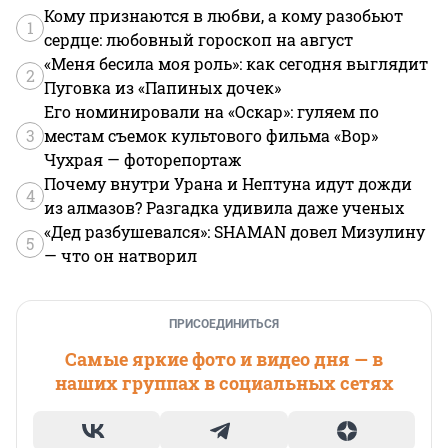
Кому признаются в любви, а кому разобьют
1
сердце: любовный гороскоп на август
«Меня бесила моя роль»: как сегодня выглядит
2
Пуговка из «Папиных дочек»
Его номинировали на «Оскар»: гуляем по
3
местам съемок культового фильма «Вор»
Чухрая — фоторепортаж
Почему внутри Урана и Нептуна идут дожди
4
из алмазов? Разгадка удивила даже ученых
«Дед разбушевался»: SHAMAN довел Мизулину
5
— что он натворил
ПРИСОЕДИНИТЬСЯ
Самые яркие фото и видео дня — в
наших группах в социальных сетях