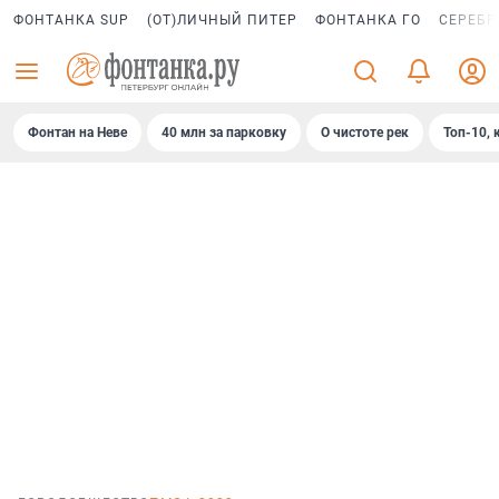
ФОНТАНКА SUP
(ОТ)ЛИЧНЫЙ ПИТЕР
ФОНТАНКА ГО
СЕРЕБР
Фонтан на Неве
40 млн за парковку
О чистоте рек
Топ-10, 