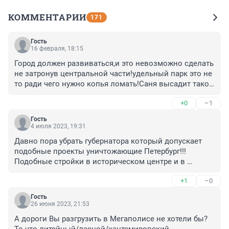
КОММЕНТАРИИ
171
Гость
16 февраля, 18:15
Город должен развиваться,и это невозможно сделать 
не затронув центральной части!удельный парк это не 
то ради чего нужно копья ломать!Саня высадит такое 
же количество деревьев в этом же районе!он обязан 
+0
–1
мыслить шире чем мы с вами и не может плясать 
вокруг каждого консервативного ленинградца!
Гость
4 июля 2023, 19:31
Давно пора убрать губернатора который допускает 
подобные проекты уничтожающие Петербург!!! 
Подобные стройки в историческом центре и в 
зелёных зонах это преступление за которое нужно 
+1
–0
отстранять и судить всех причастных чиночников! А 
городские парки сделать неприкосновенными 
Гость
территориями без возможности урезания и 
26 июня 2023, 21:53
застройки.
А дороги Вы разгрузить в Мегаполисе не хотели бы?
