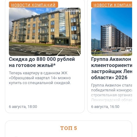
НОВОСТИ КОМПАНИЙ
НОВОСТИ КОМПАНИ
Скидка до 880 000 рублей
Группа Аквилон 
на готовое жильё*
клиентоориентир
застройщик Лени
Теперь квартиру в сданном ЖК
области» 2026
«Образцовый квартал 14» можно
купить со специальной скидкой.
Группа Аквилон стала 
победителей конкурса 
строительная организа
Ленинградской области 
номинации «Самый
6 августа, 18:00
6 августа, 16:50
клиентоориентированн
застройщик Ленинград
области».
ТОП 5