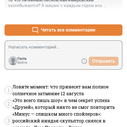
То что литейный/лесной/кантемировский 
захлебывается? А машин с каждым годом все 
больше?
+0
–1
Читать все комментарии
Гость
Отправить
Войти
Ловите момент: что принесет вам полное
1
солнечное затмение 12 августа
«Это всего лишь шоу»: в чем секрет успеха
2
«Друзей», который никто не смог повторить
«Минус — слишком много спойлеров»:
3
российский ниндзя-скульптор снялся в