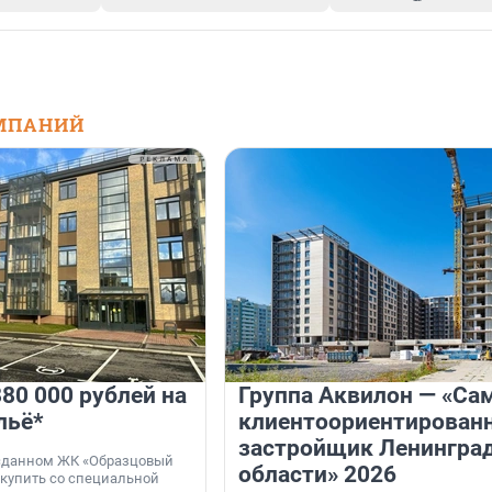
МПАНИЙ
80 000 рублей на
Группа Аквилон — «Са
льё*
клиентоориентирован
застройщик Ленингра
 сданном ЖК «Образцовый
области» 2026
 купить со специальной