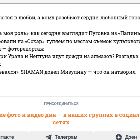
ются в любви, а кому разобьют сердце: любовный гор
а моя роль»: как сегодня выглядит Пуговка из «Папин
овали на «Оскар»: гуляем по местам съемок культово
я — фоторепортаж
ри Урана и Нептуна идут дожди из алмазов? Разгадка
х
евался»: SHAMAN довел Мизулину — что он натворил
ПРИСОЕДИНИТЬСЯ
е фото и видео дня — в наших группах в социа
сетях
нтакте
Телеграм
Дзен