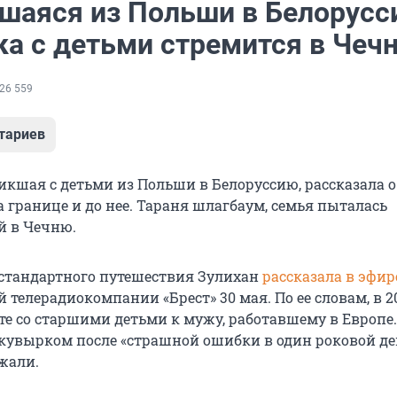
шаяся из Польши в Белорус
ка с детьми стремится в Чеч
26 559
тариев
кшая с детьми из Польши в Белоруссию, рассказала о
 границе и до нее. Тараня шлагбаум, семья пыталась
й в Чечню.
стандартного путешествия Зулихан
рассказала в эфир
 телерадиокомпании «Брест» 30 мая. По ее словам, в 2
сте со старшими детьми к мужу, работавшему в Европе
увырком после «страшной ошибки в один роковой ден
жали.