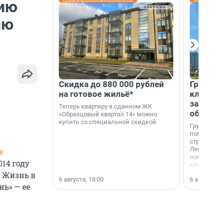
сию
ню
Скидка до 880 000 рублей
Группа
на готовое жильё*
клиен
застро
Теперь квартиру в сданном ЖК
област
«Образцовый квартал 14» можно
купить со специальной скидкой.
Группа А
победите
строител
Ленингра
е
номинац
014 году
клиенто
застройщ
. Жизнь в
6 августа, 18:00
6 августа,
области»
ь» — ее