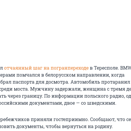
ал
отчаянный шаг на погранпереходе
в Тересполе. BMW
рами помчался в белорусском направлении, когда
брал паспорта для досмотра. Автомобиль протаранил 
среди моста. Мужчину задержали, женщина с тремя д
ать через границу. По информации польского радио, о
российскими документами, двое — со шведскими.
еребежчиков приняли гостеприимно. Сообщают, что с
новить документы, чтобы вернуться на родину.