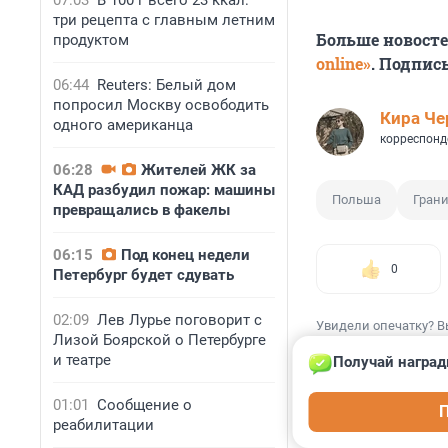
07:03
В 100 г всего 23 ккал:
три рецепта с главным летним
Больше новост
продуктом
online»
. Подпис
06:44
Reuters: Белый дом
попросил Москву освободить
Кира Ч
одного американца
корреспонд
06:28
Жителей ЖК за
КАД разбудил пожар: машины
Польша
Гран
превращались в факелы
06:15
Под конец недели
0
Петербург будет сдувать
02:09
Лев Лурье поговорит с
Увидели опечатку? В
Лизой Боярской о Петербурге
и театре
Получай наград
01:01
Сообщение о
П
реабилитации
КОММЕНТАР