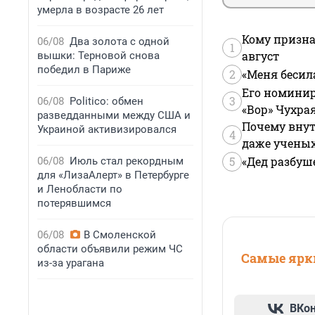
умерла в возрасте 26 лет
Кому призна
06/08
Два золота с одной
1
август
вышки: Терновой снова
победил в Париже
2
«Меня бесил
Его номинир
3
06/08
Politico: обмен
«Вор» Чухра
разведданными между США и
Почему внут
Украиной активизировался
4
даже учены
5
«Дед разбуш
06/08
Июль стал рекордным
для «ЛизаАлерт» в Петербурге
и Ленобласти по
потерявшимся
06/08
В Смоленской
области объявили режим ЧС
Самые ярки
из-за урагана
ВКо