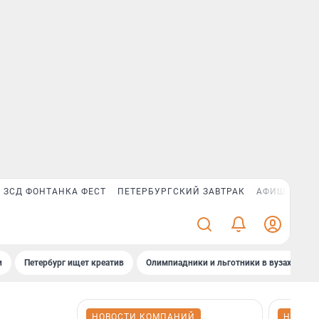
ЗСД ФОНТАНКА ФЕСТ
ПЕТЕРБУРГСКИЙ ЗАВТРАК
АФИША PLUS
и
Петербург ищет креатив
Олимпиадники и льготники в вузах СПб
НОВОСТИ КОМПАНИЙ
НОВОС