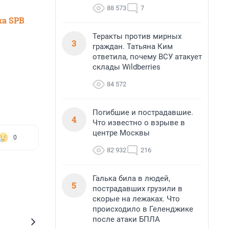
88 573
7
ка SPB
Теракты против мирных
3
граждан. Татьяна Ким
ответила, почему ВСУ атакует
склады Wildberries
84 572
Погибшие и пострадавшие.
4
Что известно о взрыве в
центре Москвы
0
82 932
216
Галька била в людей,
5
пострадавших грузили в
скорые на лежаках. Что
происходило в Геленджике
после атаки БПЛА