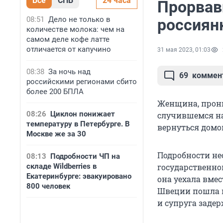
Все
СПБ
24 часа
Прорвав
08:51
Дело не только в
россиян
количестве молока: чем на
самом деле кофе латте
отличается от капучино
31 мая 2023, 01:03
08:38
За ночь над
69
коммен
российскими регионами сбито
более 200 БПЛА
Женщина, прони
08:26
Циклон понижает
случившемся на
температуру в Петербурге. В
вернуться домо
Москве же за 30
Подробности не
08:13
Подробности ЧП на
складе Wildberries в
государственной
Екатеринбурге: эвакуировано
она уехала вме
800 человек
Швеции пошла к
и супруга задер