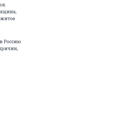
ся.
енщина,
ежитое
 в Россию
 причин,