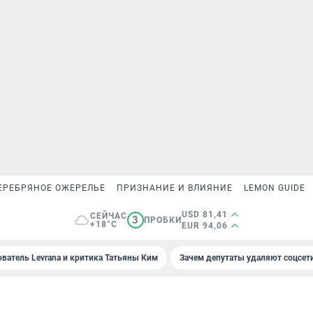
ЕРЕБРЯНОЕ ОЖЕРЕЛЬЕ
ПРИЗНАНИЕ И ВЛИЯНИЕ
LEMON GUIDE
USD 81,41
СЕЙЧАС
3
ПРОБКИ
+18°C
EUR 94,06
ователь Levrana и критика Татьяны Ким
Зачем депутаты удаляют соцсет