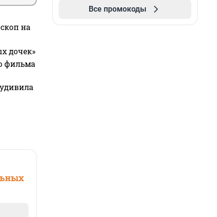
Все промокоды
оскоп на
ых дочек»
го фильма
 удивила
льных