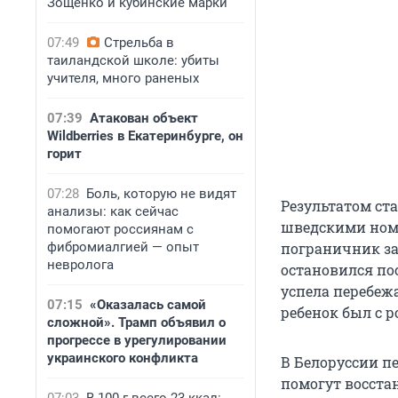
Зощенко и кубинские марки
07:49
Стрельба в
таиландской школе: убиты
учителя, много раненых
07:39
Атакован объект
Wildberries в Екатеринбурге, он
горит
07:28
Боль, которую не видят
Результатом ст
анализы: как сейчас
шведскими номе
помогают россиянам с
фибромиалгией — опыт
пограничник за
невролога
остановился по
успела перебеж
07:15
«Оказалась самой
ребенок был с 
сложной». Трамп объявил о
прогрессе в урегулировании
украинского конфликта
В Белоруссии п
помогут восста