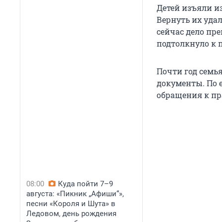
Детей изъяли и
Вернуть их уда
сейчас дело пр
подтолкнуло к п
Почти год семь
документы. По е
обращения к пр
08:00
Куда пойти 7–9
августа: «Пикник „Афиши“»,
песни «Короля и Шута» в
Ледовом, день рождения