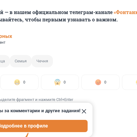
ей — в нашем официальном телеграм-канале
«Фонтан
ывайтесь, чтобы первыми узнавать о важном.
ерных
ент
ица
Семья
Чечня
0
0
0
ыделите фрагмент и нажмите Ctrl+Enter
ы за комментарии и другие задания!
одробнее в профиле
ИИ
69