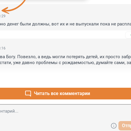
3:29
рно денег были должны, вот их и не выпускали пока не распла
3:16
ва Богу. Повезло, а ведь могли потерять детей, их просто забр
кстати, уже давно проблемы с рождаемостью, думайте сами, за
Читать все комментарии
Отп