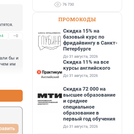
76 730
ПРОМОКОДЫ
тятся.
Скидка 15% на
+4
–0
базовый курс по
фридайвингу в Санкт-
Петербурге
До 31 августа, 2026
али бы и 
Скидка 11% на все
чем им 
курсы английского
До 31 августа, 2026
+0
–5
Скидка 72 000 на
высшее образование
и среднее
специальное
образование в
первый год обучения
До 31 августа, 2026
равить