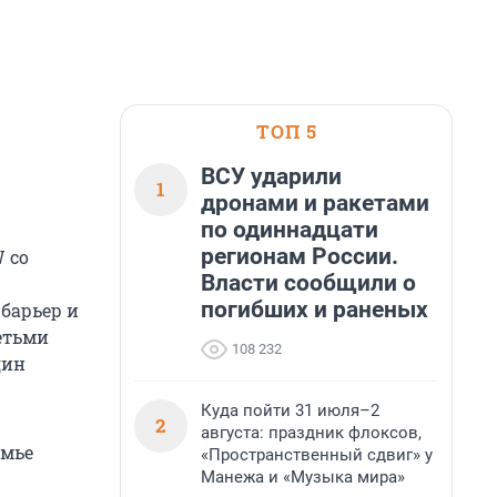
ТОП 5
ВСУ ударили
1
дронами и ракетами
по одиннадцати
регионам России.
 со
Власти сообщили о
погибших и раненых
барьер и
етьми
108 232
дин
Куда пойти 31 июля–2
2
августа: праздник флоксов,
емье
«Пространственный сдвиг» у
Манежа и «Музыка мира»