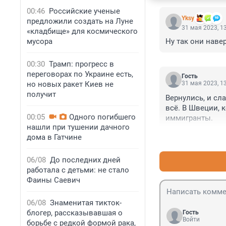
00:46
Российские ученые
Yksy
предложили создать на Луне
31 мая 2023, 1
«кладбище» для космического
мусора
Ну так они наве
00:30
Трамп: прогресс в
переговорах по Украине есть,
Гость
но новых ракет Киев не
31 мая 2023, 1
получит
Вернулись, и сла
всё. В Швеции, 
00:05
Одного погибшего
иммигранты.
нашли при тушении дачного
дома в Гатчине
06/08
До последних дней
работала с детьми: не стало
Фаины Саевич
06/08
Знаменитая тикток-
блогер, рассказывавшая о
Гость
Войти
борьбе с редкой формой рака,