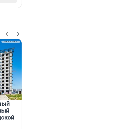
мый
«Лучший проект КРТ»
ный
Ленобласти — микрорайон
дской
«Город Звёзд»
Победителем профессионального конкурса