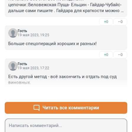
цепочки::Беловежская Пуща- Ельцин - Гайдар-Чубайс- 
дальше сами пишите . Гайдара для краткости можно 
убрать,,его дед и отец искупили грехи внучонка, а вот 
+0
–0
другие....
Гость
19 мая 2023, 19:25
Больше спецопераций хороших и разных!
+0
–0
Гость
19 мая 2023, 17:22
Есть другой метод - всё закончить и отдать под суд 
виновных.
+4
–0
Читать все комментарии