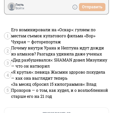
Гость
Отправить
Войти
Его номинировали на «Оскар»: гуляем по
1
местам съемок культового фильма «Вор»
Чухрая — фоторепортаж
Почему внутри Урана и Нептуна идут дожди
2
из алмазов? Разгадка удивила даже ученых
«Дед разбушевался»: SHAMAN довел Мизулину
3
— что он натворил
«Я крутая»: певица Жасмин здорово похудела
4
— как она выглядит теперь
«За месяц сбросил 15 килограммов»: Влад
5
Прохоров — о том, как худел, и о возлюбленной
старше его на 21 год