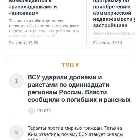
возвращаются к
программу по
«раскладушкам» и
приобретению
«книжкам»
коммерческой
недвижимости у
Технология гибких дисплеев
застройщика
перестает быть нишевым трендом и
переходит в разряд востребованных
Покупка коммерческой
повседневных решений.
недвижимости финанс
5 августа, 13:56
5 августа, 10:10
инструмент, доступный
предпринимателей. Буд
офис, склад, торговое 
или готовый арендный 
ТОП 5
успех сделки зависит о
выбора объекта и грамо
финансирования.
ВСУ ударили дронами и
1
ракетами по одиннадцати
регионам России. Власти
сообщили о погибших и раненых
101 073
Теракты против мирных граждан. Татьяна
2
Ким ответила, почему ВСУ атакует склады