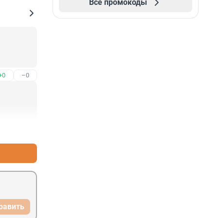
Все промокоды
+0
–0
+0
–0
равить