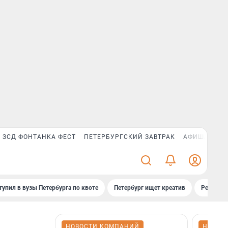
ЗСД ФОНТАНКА ФЕСТ
ПЕТЕРБУРГСКИЙ ЗАВТРАК
АФИША PLUS
тупил в вузы Петербурга по квоте
Петербург ищет креатив
Рейтинги
НОВОСТИ КОМПАНИЙ
НОВОС