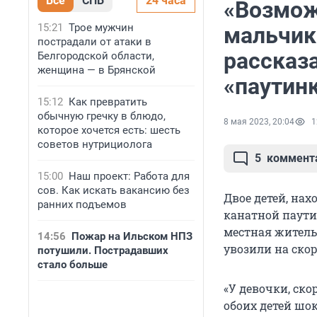
Все
СПБ
24 часа
«Возмож
15:21
Трое мужчин
мальчик
пострадали от атаки в
рассказа
Белгородской области,
женщина — в Брянской
«паутин
15:12
Как превратить
обычную гречку в блюдо,
8 мая 2023, 20:04
1
которое хочется есть: шесть
советов нутрициолога
5
коммент
15:00
Наш проект: Работа для
сов. Как искать вакансию без
Двое детей, на
ранних подъемов
канатной паутин
местная жительн
14:56
Пожар на Ильском НПЗ
увозили на скор
потушили. Пострадавших
стало больше
«У девочки, скор
обоих детей шок