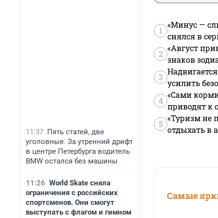
«Минус — сл
1
снялся в се
«Август при
2
знаков зоди
Надвигается
3
усилить без
«Сами корми
4
приводят к 
«Туризм не 
5
отдыхать в а
11:37
Пять статей, две
уголовные. За утренний дрифт
в центре Петербурга водитель
BMW остался без машины
11:26
World Skate сняла
ограничения с российских
Самые ярки
спортсменов. Они смогут
выступать с флагом и гимном