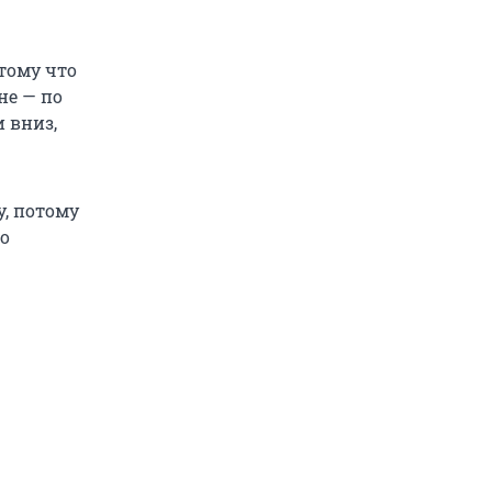
тому что
не — по
и вниз,
, потому
го