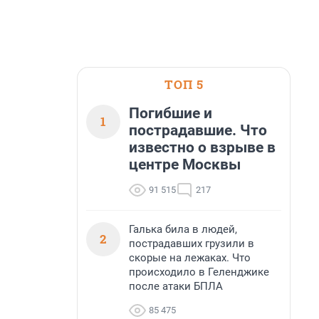
ТОП 5
Погибшие и
1
пострадавшие. Что
известно о взрыве в
центре Москвы
91 515
217
Галька била в людей,
2
пострадавших грузили в
скорые на лежаках. Что
происходило в Геленджике
после атаки БПЛА
85 475