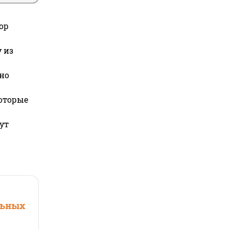
ор
 из
но
которые
ут
льных