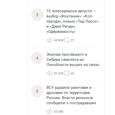
15 телесериалов августа —
3
выбор «Фонтанки»: «Коп-
звезда», новые «Тед Лассо»
и «Джек Ричер»,
«Одержимость»
64 868
27
Экипаж пропавшего в
4
Сибири самолета из
Ленобласти вышел на связь
56 236
60
ВСУ ударили ракетами и
5
дронами по территории
России. Власти регионов
сообщили о пострадавших
53 486