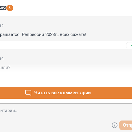
ИИ
5
:12
ращается. Репрессии 2023г., всех сажать!
:10
ашли?
Читать все комментарии
Отп