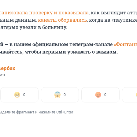
ганизовала проверку и показывала
, как выглядит атт
льным данным,
канаты оборвались
, когда на «паутинк
пятерых увезли в больницу.
ей — в нашем официальном телеграм-канале
«Фонтан
ывайтесь, чтобы первыми узнавать о важном.
вербах
ент
0
0
0
ыделите фрагмент и нажмите Ctrl+Enter