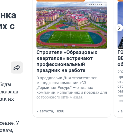
енка
их с
Строители «Образцовых
ГЭС, м
кварталов» встречают
ВВП: в
профессиональный
об ист
праздник на работе
2026-й —
професси
В преддверии Дня строителя топ-
строителе
менеджеры компании «СЗ
обеды
строителя
„Терминал-Ресурс“ — о планах
сказала
раз. В ГК
компании, испытаниях и поводах для
появился
осторожного оптимизма.
как их
поменяла
7 августа, 18:00
7 августа,
сение. У
ловам,