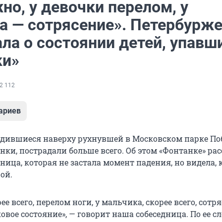
но, у девочки перелом, у
а — сотрясение». Петербурж
ла о состоянии детей, упавш
ки»
2 112
ариев
ходившиеся наверху рухнувшей в Московском парке П
ки, пострадали больше всего. Об этом «Фонтанке» рас
ица, которая не застала момент падения, но видела, 
ой.
ее всего, перелом ноги, у мальчика, скорее всего, сотря
овое состояние», — говорит наша собеседница. По ее с