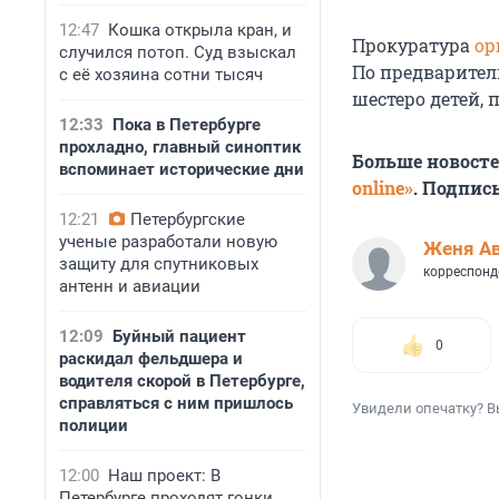
12:47
Кошка открыла кран, и
Прокуратура
ор
случился потоп. Суд взыскал
По предварите
с её хозяина сотни тысяч
шестеро детей, 
12:33
Пока в Петербурге
прохладно, главный синоптик
Больше новост
вспоминает исторические дни
online»
. Подпис
12:21
Петербургские
ученые разработали новую
Женя А
защиту для спутниковых
корреспонд
антенн и авиации
12:09
Буйный пациент
0
раскидал фельдшера и
водителя скорой в Петербурге,
справляться с ним пришлось
Увидели опечатку? В
полиции
12:00
Наш проект: В
Петербурге проходят гонки