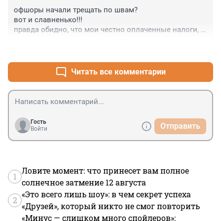
офшоры начали трещать по швам?

вот и славненько!!!

правда обидно, что мои честно оплаченные налоги, 
сворованные "бизнесменами(вуманами)", не пойдут 
+1
–1
на улучшение жизни граждан России.
Читать все комментарии
Гость
Отправить
Войти
Ловите момент: что принесет вам полное
1
солнечное затмение 12 августа
«Это всего лишь шоу»: в чем секрет успеха
2
«Друзей», который никто не смог повторить
«Минус — слишком много спойлеров»: