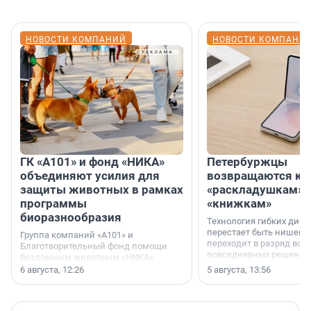
НОВОСТИ КОМПАНИЙ
НОВОСТИ КОМПАНИ
ГК «А101» и фонд «НИКА»
Петербуржцы
объединяют усилия для
возвращаются к
защиты животных в рамках
«раскладушкам» 
программы
«книжкам»
биоразнообразия
Технология гибких дисп
перестает быть нишевы
Группа компаний «А101» и
переходит в разряд вос
Благотворительный фонд помощи
повседневных решений
бездомным животным «НИКА»
заключили соглашение о
6 августа, 12:26
5 августа, 13:56
стратегическом сотрудничестве.