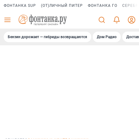
ФОНТАНКА SUP
(ОТ)ЛИЧНЫЙ ПИТЕР
ФОНТАНКА ГО
СЕРЕБР
Бензин дорожает — гибриды возвращаются
Дом Радио
Достав