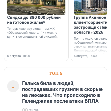
Скидка до 880 000 рублей
Группа Аквилон 
на готовое жильё*
клиентоориентир
застройщик Лени
Теперь квартиру в сданном ЖК
области» 2026
«Образцовый квартал 14» можно
купить со специальной скидкой.
Группа Аквилон стала 
победителей конкурса 
строительная организа
Ленинградской области 
номинации «Самый
6 августа, 18:00
6 августа, 16:50
клиентоориентированн
застройщик Ленинград
области».
ТОП 5
Галька била в людей,
1
пострадавших грузили в скорые
на лежаках. Что происходило в
Геленджике после атаки БПЛА
98 784