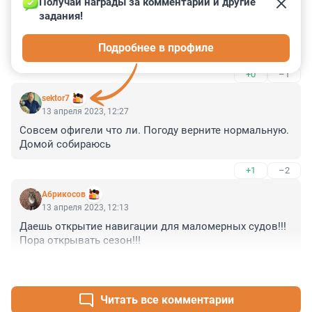
Получай награды за комментарии и другие 
задания!
Гость
13 апреля 2023, 12:43
Подробнее в профиле
Весна...все.(
+0
–1
sektor7
13 апреля 2023, 12:27
Совсем офигели что ли. Погоду верните нормальную. 
Домой собираюсь
+1
–2
Абрикосов
13 апреля 2023, 12:13
Даешь открытие навигации для маломерных судов!!!

Пора открывать сезон!!!
+0
–1
Читать все комментарии