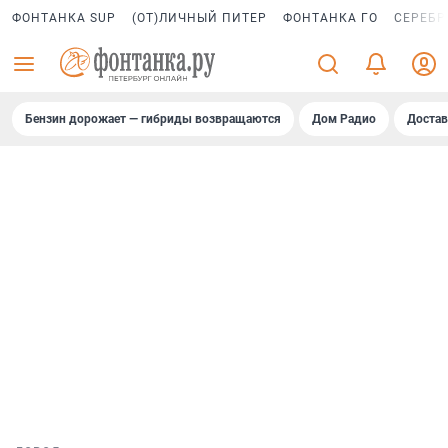
ФОНТАНКА SUP
(ОТ)ЛИЧНЫЙ ПИТЕР
ФОНТАНКА ГО
СЕРЕБР
Бензин дорожает — гибриды возвращаются
Дом Радио
Достав