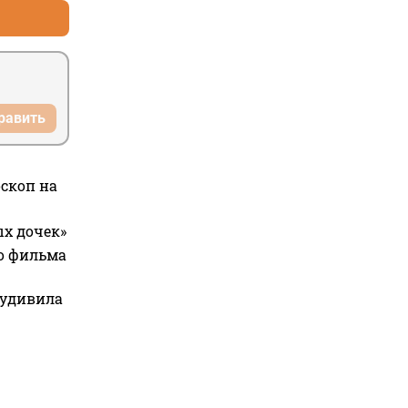
равить
оскоп на
ых дочек»
го фильма
 удивила