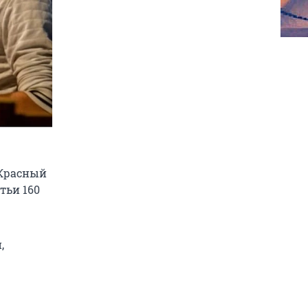
«Красный
тьи 160
,