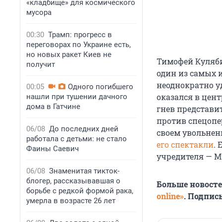
«кладбище» для космического
мусора
00:30
Трамп: прогресс в
переговорах по Украине есть,
но новых ракет Киев не
Тимофей Куляби
получит
один из самых 
неоднократно у
00:05
Одного погибшего
оказался в цент
нашли при тушении дачного
дома в Гатчине
гнев представи
против спецопер
06/08
До последних дней
своем увольнен
работала с детьми: не стало
его спектакли
.
Фаины Саевич
учредителя — М
06/08
Знаменитая тикток-
блогер, рассказывавшая о
Больше новост
борьбе с редкой формой рака,
online»
. Подпис
умерла в возрасте 26 лет