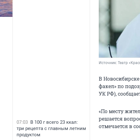
Источник: 
Театр «Крас
В Новосибирске
факел» по подоз
УК РФ), сообща
«По месту жите
решается вопро
07:03
В 100 г всего 23 ккал:
отмечается в с
три рецепта с главным летним
продуктом