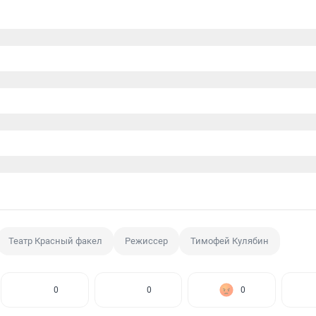
Театр Красный факел
Режиссер
Тимофей Кулябин
0
0
0