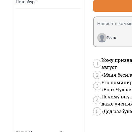
Петербург
Гость
Кому призна
1
август
2
«Меня бесил
Его номинир
3
«Вор» Чухра
Почему внут
4
даже учены
5
«Дед разбуш