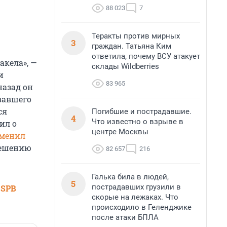
88 023
7
Теракты против мирных
3
граждан. Татьяна Ким
ответила, почему ВСУ атакует
акела», —
склады Wildberries
и
83 965
назад он
звавшего
ся
Погибшие и пострадавшие.
4
Что известно о взрыве в
ил о
центре Москвы
менил
 решению
82 657
216
Галька била в людей,
5
пострадавших грузили в
 SPB
скорые на лежаках. Что
происходило в Геленджике
после атаки БПЛА