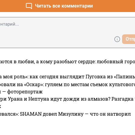
Читать все комментарии
Отп
ются в любви, а кому разобьют сердце: любовный гор
а моя роль»: как сегодня выглядит Пуговка из «Папин
овали на «Оскар»: гуляем по местам съемок культово
я — фоторепортаж
ри Урана и Нептуна идут дожди из алмазов? Разгадка
х
евался»: SHAMAN довел Мизулину — что он натворил