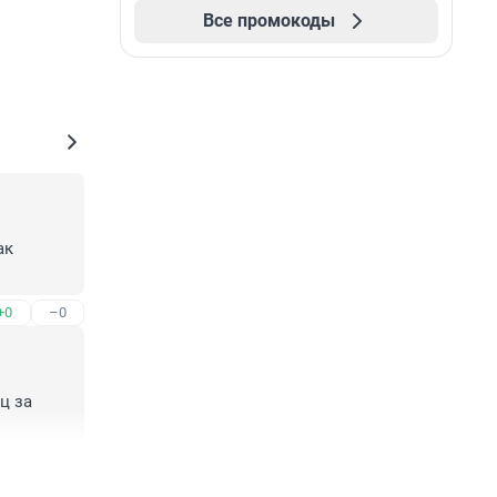
Все промокоды
к 
+0
–0
ц за 
+2
–0