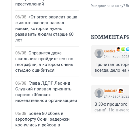
преступлений
Увидели опечатку? В
06/08
«От этого зависит ваша
жизнь»: эксперт назвал
навык, который нужно
развивать людям старше 60
КОММЕНТАР
лет
Kostiks
06/08
Справится даже
24 января 2023
школьник: пройдите тест по
географии, в котором очень
Прочитав истори
стыдно ошибиться
всегда, дело на
06/08
Глава ЛДПР Леонид
Слуцкий призвал признать
BobCat2
партию «Яблоко»
24 января 2023
нежелательной организацией
В 30-х прошлого 
сына". Но ничег
06/08
Более 80 сбоев в
аэропорту Сочи: задержки
коснулись и рейсов в