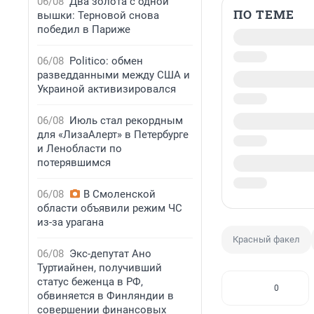
06/08
Два золота с одной
ПО ТЕМЕ
вышки: Терновой снова
победил в Париже
06/08
Politico: обмен
разведданными между США и
Украиной активизировался
06/08
Июль стал рекордным
для «ЛизаАлерт» в Петербурге
и Ленобласти по
потерявшимся
06/08
В Смоленской
области объявили режим ЧС
из-за урагана
Красный факел
06/08
Экс-депутат Ано
Туртиайнен, получивший
статус беженца в РФ,
0
обвиняется в Финляндии в
совершении финансовых