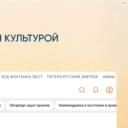
ЗСД ФОНТАНКА ФЕСТ
ПЕТЕРБУРГСКИЙ ЗАВТРАК
АФИША PLUS
и
Петербург ищет креатив
Олимпиадники и льготники в вузах СПб
НОВОСТИ КОМПАНИЙ
НОВОСТИ КОМПАНИЙ
НОВОСТИ КОМПАНИЙ