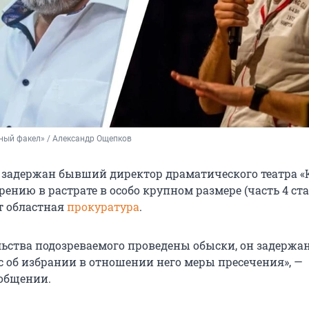
ный факел» / Александр Ощепков
 задержан бывший директор драматического театра 
рению в растрате в особо крупном размере (часть 4 ста
ет областная
прокуратура
.
льства подозреваемого проведены обыски, он задержан
с об избрании в отношении него меры пресечения», —
ообщении.