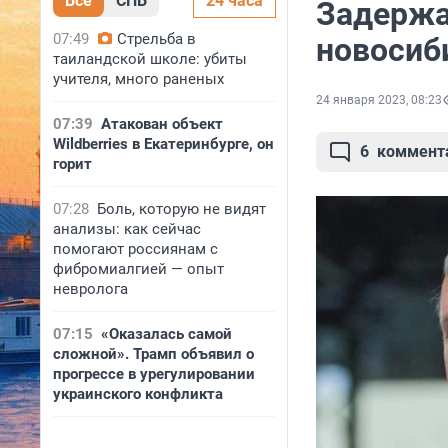
Все
СПБ
24 часа
Задержа
07:49
Стрельба в
новосиб
таиландской школе: убиты
учителя, много раненых
24 января 2023, 08:23
07:39
Атакован объект
Wildberries в Екатеринбурге, он
6
коммент
горит
07:28
Боль, которую не видят
анализы: как сейчас
помогают россиянам с
фибромиалгией — опыт
невролога
07:15
«Оказалась самой
сложной». Трамп объявил о
прогрессе в урегулировании
украинского конфликта