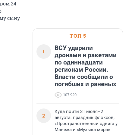
тром 24
о
ему сыну
ТОП 5
ВСУ ударили
1
дронами и ракетами
по одиннадцати
регионам России.
Власти сообщили о
погибших и раненых
107 920
Куда пойти 31 июля–2
2
августа: праздник флоксов,
«Пространственный сдвиг» у
Манежа и «Музыка мира»