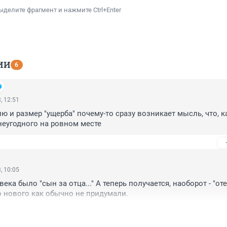
ыделите фрагмент и нажмите Ctrl+Enter
ИИ
6
, 12:51
ю и размер "ущерба" почему-то сразу возникает мысль, что, ка
 неугодного на ровном месте
, 10:05
века было "сын за отца..." А теперь получается, наоборот - "оте
о нового как обычно не придумали.