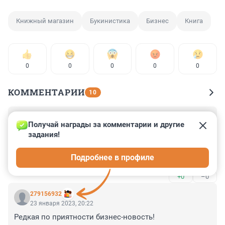
Книжный магазин
Букинистика
Бизнес
Книга
0
0
0
0
0
КОММЕНТАРИИ
10
Гость
21 февраля 2023, 19:22
Получай награды за комментарии и другие 
задания!
Какова судьба книг, выставленных на распродажу в 
прежней "академке"? Как получить их обратно или 
Подробнее в профиле
деньги за проданные книги?
+0
–0
279156932
23 января 2023, 20:22
Редкая по приятности бизнес-новость!