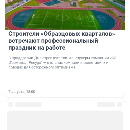
Строители «Образцовых кварталов»
встречают профессиональный
праздник на работе
В преддверии Дня строителя топ-менеджеры компании «СЗ
„Терминал-Ресурс“ — о планах компании, испытаниях и
поводах для осторожного оптимизма.
7 августа, 18:00