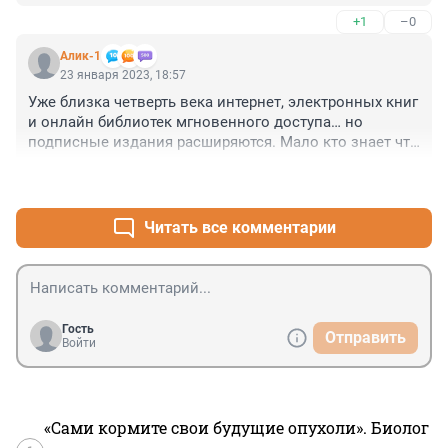
+1
–0
Алик-1
23 января 2023, 18:57
Уже близка четверть века интернет, электронных книг 
и онлайн библиотек мгновенного доступа… но 
подписные издания расширяются. Мало кто знает что 
это. В советское время на дефицитные издания надо 
+0
–2
было пролистать каталог издательства и заполнить 
самому себе открытку. Если повезет, через год придет 
открытка, можно будет поехать выкупить 
Читать все комментарии
интересующую книгу. Так тогда жили. А с чего сегодня 
живут бумажные книги - это загадка
Гость
Отправить
Войти
«Сами кормите свои будущие опухоли». Биолог