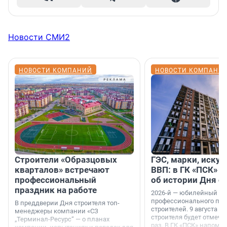
Новости СМИ2
НОВОСТИ КОМПАНИЙ
НОВОСТИ КОМПАНИ
Строители «Образцовых
ГЭС, марки, искус
кварталов» встречают
ВВП: в ГК «ПСК» р
профессиональный
об истории Дня с
праздник на работе
2026-й — юбилейный го
профессионального пр
В преддверии Дня строителя топ-
строителей. 9 августа 2
менеджеры компании «СЗ
строителя будет отмечат
„Терминал-Ресурс“ — о планах
раз. В ГК «ПСК» напомни