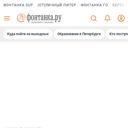
ФОНТАНКА SUP
(ОТ)ЛИЧНЫЙ ПИТЕР
ФОНТАНКА ГО
СЕРЕБР
Куда пойти на выходных
Образование в Петербурге
Кто поступ