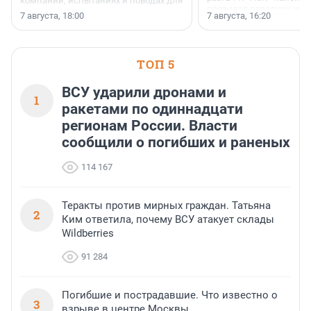
компании, испытаниях и поводах для
появился праздник и к
осторожного оптимизма.
7 августа, 18:00
7 августа, 16:20
поменялась роль строит
ТОП 5
ВСУ ударили дронами и
1
ракетами по одиннадцати
регионам России. Власти
сообщили о погибших и раненых
114 167
Теракты против мирных граждан. Татьяна
2
Ким ответила, почему ВСУ атакует склады
Wildberries
91 284
Погибшие и пострадавшие. Что известно о
3
взрыве в центре Москвы