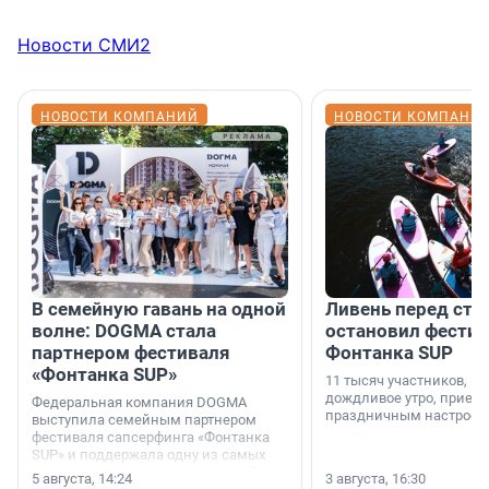
Новости СМИ2
НОВОСТИ КОМПАНИЙ
НОВОСТИ КОМПАНИ
В семейную гавань на одной
Ливень перед ста
волне: DOGMA стала
остановил фестив
партнером фестиваля
Фонтанка SUP
«Фонтанка SUP»
11 тысяч участников, н
дождливое утро, приеха
Федеральная компания DOGMA
праздничным настроен
выступила семейным партнером
фестиваля сапсерфинга «Фонтанка
SUP» и поддержала одну из самых
ярких и романтичных номинаций —
5 августа, 14:24
3 августа, 16:30