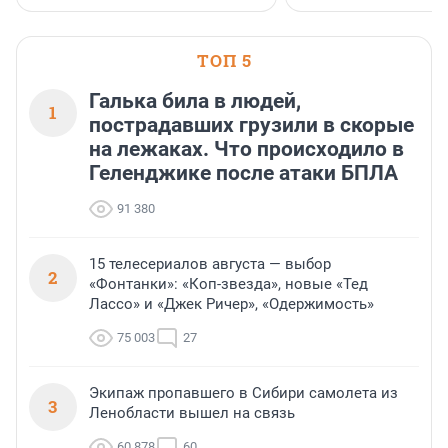
«SUP-свадьба».
ТОП 5
Галька била в людей,
1
пострадавших грузили в скорые
на лежаках. Что происходило в
Геленджике после атаки БПЛА
91 380
15 телесериалов августа — выбор
2
«Фонтанки»: «Коп-звезда», новые «Тед
Лассо» и «Джек Ричер», «Одержимость»
75 003
27
Экипаж пропавшего в Сибири самолета из
3
Ленобласти вышел на связь
60 878
60