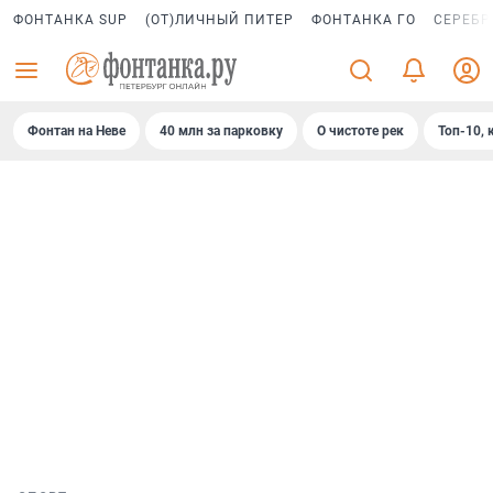
ФОНТАНКА SUP
(ОТ)ЛИЧНЫЙ ПИТЕР
ФОНТАНКА ГО
СЕРЕБР
Фонтан на Неве
40 млн за парковку
О чистоте рек
Топ-10, 