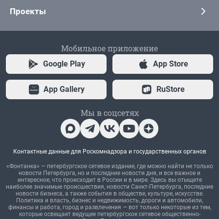
Проекты
Мобильное приложение
Google Play
App Store
App Gallery
RuStore
Мы в соцсетях
Контактные данные для Роскомнадзора и государственных органов
«Фонтанка» — петербургское сетевое издание, где можно найти не только
новости Петербурга, но и последние новости дня, и все важное и
интересное, что происходит в России и в мире. Здесь вы отыщете
наиболее значимые происшествия, новости Санкт-Петербурга, последние
новости бизнеса, а также события в обществе, культуре, искусстве.
Политика и власть, бизнес и недвижимость, дороги и автомобили,
финансы и работа, город и развлечения — вот только некоторые из тем,
которые освещает ведущее петербургское сетевое общественно-