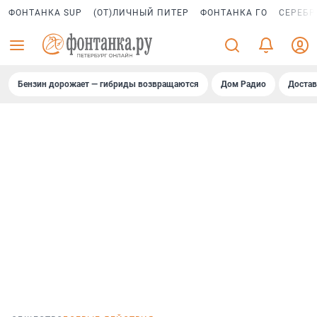
ФОНТАНКА SUP
(ОТ)ЛИЧНЫЙ ПИТЕР
ФОНТАНКА ГО
СЕРЕБР
Бензин дорожает — гибриды возвращаются
Дом Радио
Достав