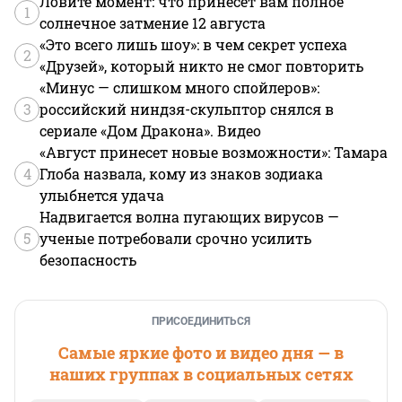
Ловите момент: что принесет вам полное
1
солнечное затмение 12 августа
«Это всего лишь шоу»: в чем секрет успеха
2
«Друзей», который никто не смог повторить
«Минус — слишком много спойлеров»:
3
российский ниндзя-скульптор снялся в
сериале «Дом Дракона». Видео
«Август принесет новые возможности»: Тамара
4
Глоба назвала, кому из знаков зодиака
улыбнется удача
Надвигается волна пугающих вирусов —
5
ученые потребовали срочно усилить
безопасность
ПРИСОЕДИНИТЬСЯ
Самые яркие фото и видео дня — в
наших группах в социальных сетях