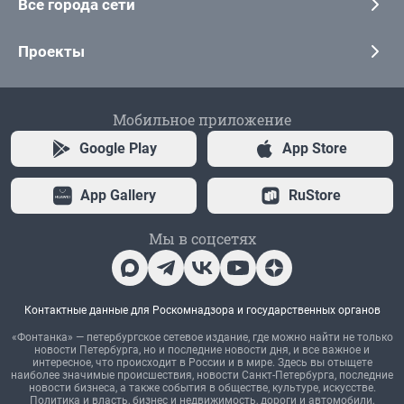
Все города сети
Проекты
Мобильное приложение
Google Play
App Store
App Gallery
RuStore
Мы в соцсетях
Контактные данные для Роскомнадзора и государственных органов
«Фонтанка» — петербургское сетевое издание, где можно найти не только
новости Петербурга, но и последние новости дня, и все важное и
интересное, что происходит в России и в мире. Здесь вы отыщете
наиболее значимые происшествия, новости Санкт-Петербурга, последние
новости бизнеса, а также события в обществе, культуре, искусстве.
Политика и власть, бизнес и недвижимость, дороги и автомобили,