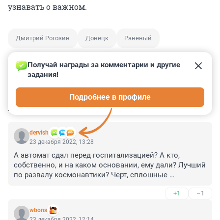
узнавать о важном.
Дмитрий Рогозин
Донецк
Раненый
Получай награды за комментарии и другие 
задания!
0
0
0
0
0
Подробнее в профиле
КОММЕНТАРИИ
14
dervish
23 декабря 2022, 13:28
А автомат сдал перед госпитализацией? А кто, 
собственно, и на каком основании, ему дали? Лучший 
по развалу космонавтики? Черт, сплошные 
передовики производства! А Роскосмос, судя по 
+1
–1
назначению туда очередного ефективного манагера 
(Борисова), своеобразный отстойник . Я худею.
wbons
23 декабря 2022, 12:14