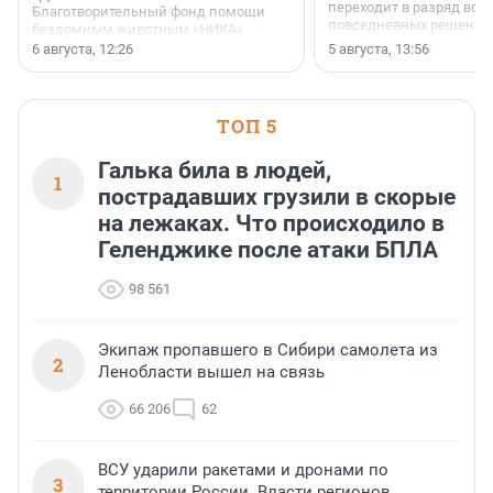
переходит в разряд вос
Благотворительный фонд помощи
повседневных решений
бездомным животным «НИКА»
заключили соглашение о
6 августа, 12:26
5 августа, 13:56
стратегическом сотрудничестве.
ТОП 5
Галька била в людей,
1
пострадавших грузили в скорые
на лежаках. Что происходило в
Геленджике после атаки БПЛА
98 561
Экипаж пропавшего в Сибири самолета из
2
Ленобласти вышел на связь
66 206
62
ВСУ ударили ракетами и дронами по
3
территории России. Власти регионов