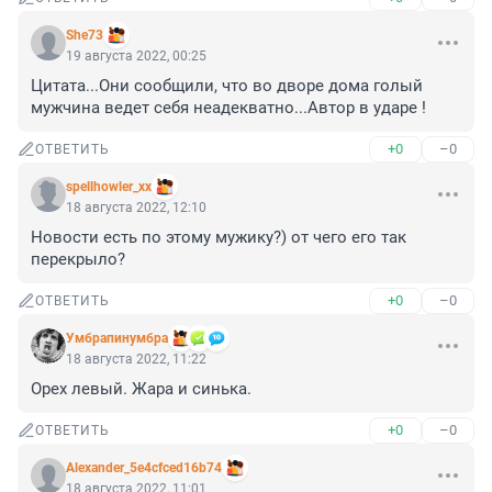
She73
19 августа 2022, 00:25
Цитата...Они сообщили, что во дворе дома голый 
мужчина ведет себя неадекватно...Автор в ударе !
+0
–0
ОТВЕТИТЬ
spellhowler_xx
18 августа 2022, 12:10
Новости есть по этому мужику?) от чего его так 
перекрыло?
+0
–0
ОТВЕТИТЬ
Умбрапинумбра
18 августа 2022, 11:22
Орех левый. Жара и синька.
+0
–0
ОТВЕТИТЬ
Alexander_5e4cfced16b74
18 августа 2022, 11:01