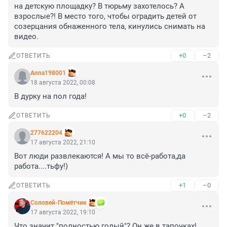
на детскую площадку? В тюрьму захотелось? А 
взрослые?! В место того, чтобы оградить детей от 
созерцания обнаженного тела, кинулись снимать на 
видео.
+0
–2
ОТВЕТИТЬ
Anna198001
18 августа 2022, 00:08
В дурку на пол года!
+0
–2
ОТВЕТИТЬ
277622204
17 августа 2022, 21:10
Вот люди развлекаются! А мы то всё-работа,да 
работа....тьфу!)
+1
–0
ОТВЕТИТЬ
Соловей-Помётчик
17 августа 2022, 19:10
Что значит "полностью голый"? Он же в тапочках!