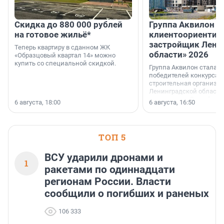
Скидка до 880 000 рублей
Группа Аквилон 
на готовое жильё*
клиентоориентир
застройщик Лени
Теперь квартиру в сданном ЖК
области» 2026
«Образцовый квартал 14» можно
купить со специальной скидкой.
Группа Аквилон стала 
победителей конкурса 
строительная организа
Ленинградской области 
номинации «Самый
6 августа, 18:00
6 августа, 16:50
клиентоориентированн
застройщик Ленинград
области».
ТОП 5
ВСУ ударили дронами и
1
ракетами по одиннадцати
регионам России. Власти
сообщили о погибших и раненых
106 333