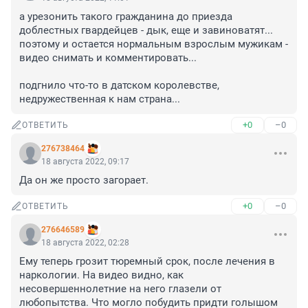
а урезонить такого гражданина до приезда 
доблестных гвардейцев - дык, еще и завиноватят... 
поэтому и остается нормальным взрослым мужикам - 
видео снимать и комментировать... 

подгнило что-то в датском королевстве, 
недружественная к нам страна...
+0
–0
ОТВЕТИТЬ
276738464
18 августа 2022, 09:17
Да он же просто загорает.
+0
–0
ОТВЕТИТЬ
276646589
18 августа 2022, 02:28
Ему теперь грозит тюремный срок, после лечения в 
наркологии. На видео видно, как 
несовершеннолетние на него глазели от 
любопытства. Что могло побудить придти голышом 