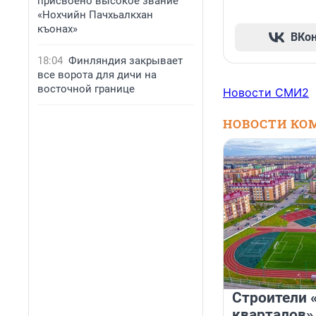
присвоено высокое звание
«Нохчийн Пачхьалкхан
къонах»
ВКо
18:04
Финляндия закрывает
все ворота для дичи на
восточной границе
Новости СМИ2
НОВОСТИ КО
Строители 
кварталов»