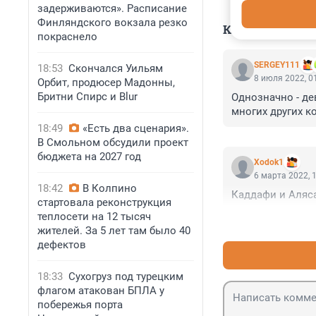
задерживаются». Расписание
Финляндского вокзала резко
КОММЕНТАР
покраснело
SERGEY111
18:53
Скончался Уильям
8 июля 2022, 0
Орбит, продюсер Мадонны,
Бритни Спирс и Blur
Однозначно - дев
многих других к
18:49
«Есть два сценария».
В Смольном обсудили проект
бюджета на 2027 год
Xodok1
6 марта 2022, 
18:42
В Колпино
Каддафи и Аляс
стартовала реконструкция
теплосети на 12 тысяч
жителей. За 5 лет там было 40
дефектов
18:33
Сухогруз под турецким
флагом атакован БПЛА у
побережья порта