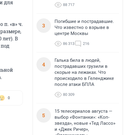
и для
88 717
Погибшие и пострадавшие.
п. «в» ч.
3
Что известно о взрыве в
 размере,
центре Москвы
 лет). В
86 313
216
 под
Галька била в людей,
4
пострадавших грузили в
льной
скорые на лежаках. Что
.
происходило в Геленджике
после атаки БПЛА
80 309
0
15 телесериалов августа —
5
выбор «Фонтанки»: «Коп-
звезда», новые «Тед Лассо»
и «Джек Ричер»,