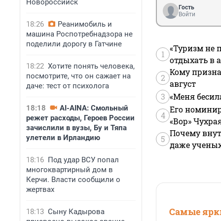
Новороссийск
Гость
Войти
18:26
Реанимобиль и
машина Роспотребнадзора не
поделили дорогу в Гатчине
«Туризм не 
1
отдыхать в а
18:22
Хотите понять человека,
Кому призна
посмотрите, что он сажает на
2
август
даче: тест от психолога
3
«Меня бесил
18:18
AI-AINA: Смольный
Его номинир
4
режет расходы, Героев России
«Вор» Чухра
зачислили в вузы, Бу и Тяпа
Почему внут
улетели в Ирландию
5
даже учены
18:16
Под удар ВСУ попал
многоквартирный дом в
Керчи. Власти сообщили о
жертвах
Самые ярки
18:13
Сыну Кадырова