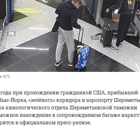
ба ФТС
2 года при прохождении гражданкой США, прибывшей
Нью-Йорка, «зелёного» коридора в аэропорту Шереметь
ка кинологического отдела Шереметьевской таможни
можное нахождение в сопровождаемом багаже нарко
орится в официальном пресс-релизе.