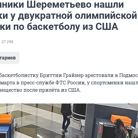
ники Шереметьево нашли
ки у двукратной олимпийской
ки по баскетболу из США
27 298
тариев
аскетболистку Бриттни Грайнер арестовали в Подмос
 марта в пресс-службе ФТС России, у спортсменки наш
вещество после прилёта из США.