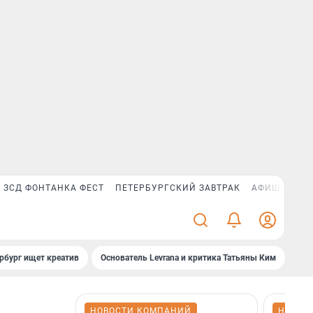
ЗСД ФОНТАНКА ФЕСТ
ПЕТЕРБУРГСКИЙ ЗАВТРАК
АФИША PLUS
рбург ищет креатив
Основатель Levrana и критика Татьяны Ким
Зач
НОВОСТИ КОМПАНИЙ
НОВОС