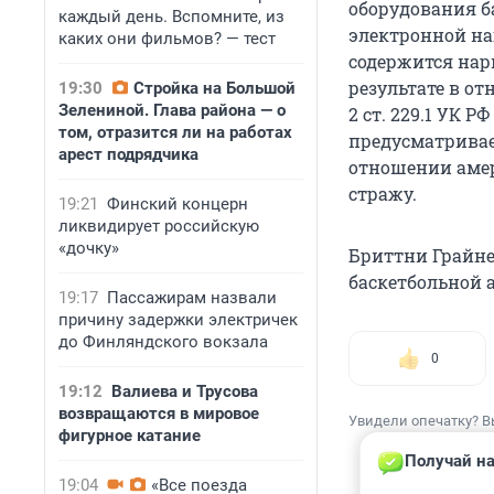
оборудования 
каждый день. Вспомните, из
электронной на
каких они фильмов? — тест
содержится нар
результате в от
19:30
Стройка на Большой
Зелениной. Глава района — о
2 ст. 229.1 УК 
том, отразится ли на работах
предусматривает
арест подрядчика
отношении амер
стражу.
19:21
Финский концерн
ликвидирует российскую
«дочку»
Бриттни Грайне
баскетбольной 
19:17
Пассажирам назвали
причину задержки электричек
до Финляндского вокзала
0
19:12
Валиева и Трусова
возвращаются в мировое
Увидели опечатку? В
фигурное катание
Получай на
19:04
«Все поезда