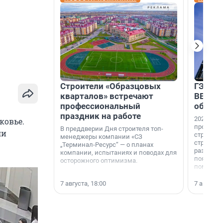
Строители «Образцовых
ГЭС, м
кварталов» встречают
ВВП: в
профессиональный
об ист
праздник на работе
2026-й —
ковье.
професси
В преддверии Дня строителя топ-
ли
строителе
менеджеры компании «СЗ
строителя
„Терминал-Ресурс“ — о планах
раз. В ГК
компании, испытаниях и поводах для
появился
осторожного оптимизма.
поменяла
7 августа, 18:00
7 августа,