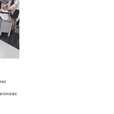
ево
тических