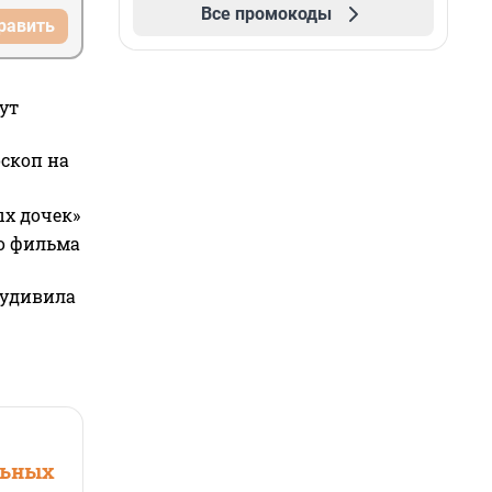
Все промокоды
равить
ут
оскоп на
ых дочек»
го фильма
 удивила
льных