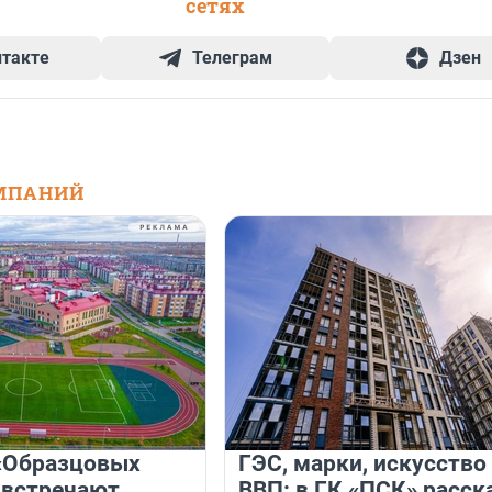
сетях
нтакте
Телеграм
Дзен
МПАНИЙ
«Образцовых
ГЭС, марки, искусство
 встречают
ВВП: в ГК «ПСК» расск