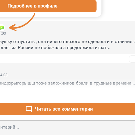
Подробнее в профиле
ИИ
29
1:03
ушку отпустить , она ничего плохого не сделала и в отличие о
оллег из России не побежала а продолжила играть.
14:03
андрхрыгорышщ тоже заложников брали в трудные времена...
Читать все комментарии