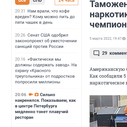
Все
СПБ
24 часа
Таможен
20:31
Нам врали, что кофе
наркоти
вреден? Кому можно пить до
чемпион
пяти чашек в день
20:26
Сенат США одобрил
5 марта 2022, 19:47
законопроект об ужесточении
санкций против России
29
коммен
20:16
«Фактически мы
должны содержать завод». На
Американскую б
охрану «Красного
Как сообщили 5
треугольника» от подростков
попросили миллионы
наркотическое 
20:06
Сильно
накренился. Показываем, как
в центре Петербурга
медленно тонет плавучий
ресторан