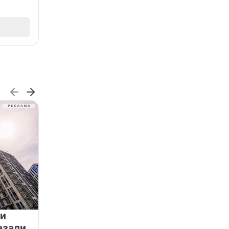
 и
На водоёмах Ленобласти
азали
заработали новые базовые