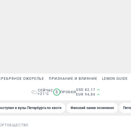
ЕРЕБРЯНОЕ ОЖЕРЕЛЬЕ
ПРИЗНАНИЕ И ВЛИЯНИЕ
LEMON GUIDE
USD 82,17
СЕЙЧАС
3
ПРОБКИ
+21°C
EUR 94,84
поступил в вузы Петербурга по квоте
Финский залив позеленел
Пете
ОРТ
ОБЩЕСТВО