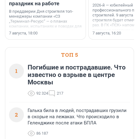
праздник на работе
2026-й — юбилейный го
профессионального пр
В преддверии Дня строителя топ-
строителей. 9 августа 2
менеджеры компании «СЗ
строителя будет отмечат
„Терминал-Ресурс“ — о планах
раз. В ГК «ПСК» напомни
компании, испытаниях и поводах для
появился праздник и к
осторожного оптимизма.
7 августа, 18:00
7 августа, 16:20
поменялась роль строит
ТОП 5
Погибшие и пострадавшие. Что
1
известно о взрыве в центре
Москвы
92 324
217
Галька била в людей, пострадавших грузили
2
в скорые на лежаках. Что происходило в
Геленджике после атаки БПЛА
86 187