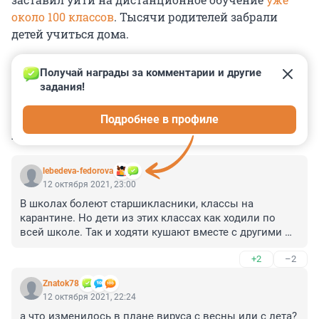
около 100 классов
. Тысячи родителей забрали
детей учиться дома.
Получай награды за комментарии и другие 
задания!
0
0
0
0
0
Подробнее в профиле
КОММЕНТАРИИ
35
lebedeva-fedorova
12 октября 2021, 23:00
В школах болеют старшикласники, классы на 
карантине. Но дети из этих классах как ходили по 
всей школе. Так и ходяти кушают вместе с другими 
классами в столовой. И никто не следит чтобы дети 
+2
–2
сидели в классах и выходили только в определённое 
время для принятия пищи и соответственно в туалет. 
Znatok78
Пока везде дудет бардак, так и дубут все болеть от 
12 октября 2021, 22:24
малееьких до пожилых.
а что изменилось в плане вируса с весны или с лета? 