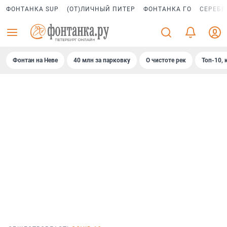
ФОНТАНКА SUP
(ОТ)ЛИЧНЫЙ ПИТЕР
ФОНТАНКА ГО
СЕРЕБР
Фонтан на Неве
40 млн за парковку
О чистоте рек
Топ-10, 