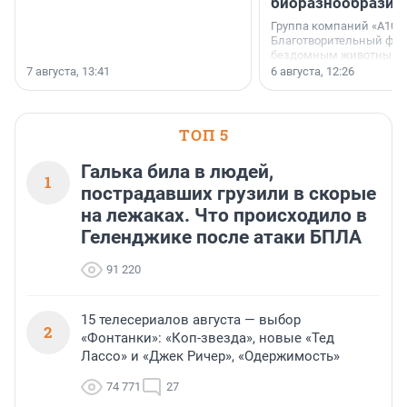
биоразнообразия
Группа компаний «А101»
Благотворительный фо
бездомным животным 
заключили соглашение
7 августа, 13:41
6 августа, 12:26
стратегическом сотрудн
ТОП 5
Галька била в людей,
1
пострадавших грузили в скорые
на лежаках. Что происходило в
Геленджике после атаки БПЛА
91 220
15 телесериалов августа — выбор
2
«Фонтанки»: «Коп-звезда», новые «Тед
Лассо» и «Джек Ричер», «Одержимость»
74 771
27