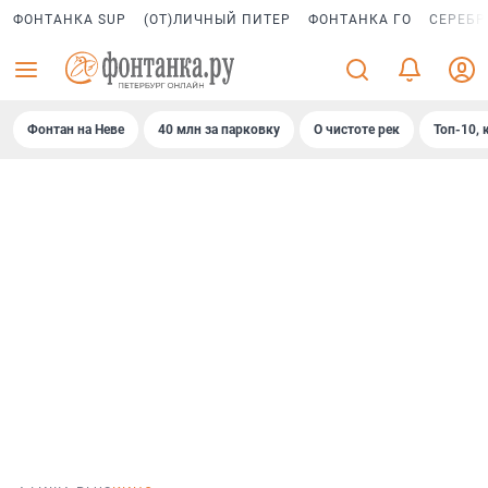
ФОНТАНКА SUP
(ОТ)ЛИЧНЫЙ ПИТЕР
ФОНТАНКА ГО
СЕРЕБР
Фонтан на Неве
40 млн за парковку
О чистоте рек
Топ-10, 