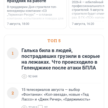
праздник на работе
2026-й — юбилейный го
профессионального пр
В преддверии Дня строителя топ-
строителей. 9 августа 2
менеджеры компании «СЗ
строителя будет отмечат
„Терминал-Ресурс“ — о планах
раз. В ГК «ПСК» напомни
компании, испытаниях и поводах для
появился праздник и к
осторожного оптимизма.
7 августа, 18:00
7 августа, 16:20
поменялась роль строит
ТОП 5
Галька била в людей,
1
пострадавших грузили в скорые
на лежаках. Что происходило в
Геленджике после атаки БПЛА
92 644
15 телесериалов августа — выбор
2
«Фонтанки»: «Коп-звезда», новые «Тед
Лассо» и «Джек Ричер», «Одержимость»
77 011
27