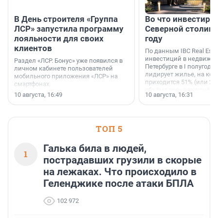
В День строителя «Группа
Во что инвестиру
ЛСР» запустила программу
Северной столице
лояльности для своих
году
клиентов
По данным IBC Real Estat
инвестиций в недвижим
Раздел «ЛСР. Бонус» уже появился в
Петербурге в I полугоди
личном кабинете пользователей
лидирует жилье, на кот
мобильного приложения «ЛСР» на
приходится 51% (или 22 
смартфонах.
объёма всех заключённ
10 августа, 16:49
10 августа, 16:31
ТОП 5
Галька била в людей,
1
пострадавших грузили в скорые
на лежаках. Что происходило в
Геленджике после атаки БПЛА
102 972