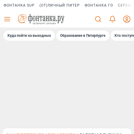
ФОНТАНКА SUP
(ОТ)ЛИЧНЫЙ ПИТЕР
ФОНТАНКА ГО
СЕРЕБР
Куда пойти на выходных
Образование в Петербурге
Кто поступ