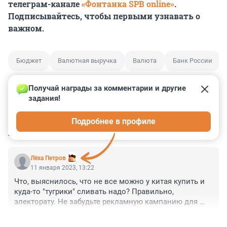
телеграм-канале
«Фонтанка SPB online»
.
Подписывайтесь, чтобы первыми узнавать о
важном.
Бюджет
Валютная выручка
Валюта
Банк России
Получай награды за комментарии и другие 
задания!
0
0
0
0
0
Подробнее в профиле
КОММЕНТАРИИ
1
Лёxа Петров
11 января 2023, 13:22
Что, выяснилось, что не все можно у китая купить и 
куда-то "тугрики" сливать надо? Правильно, 
электорату. Не забудьте рекламную кампанию для 
лохов провести о том, какой китай нам друг, и что это 
+7
–0
самая лучшая валюта для вложения.