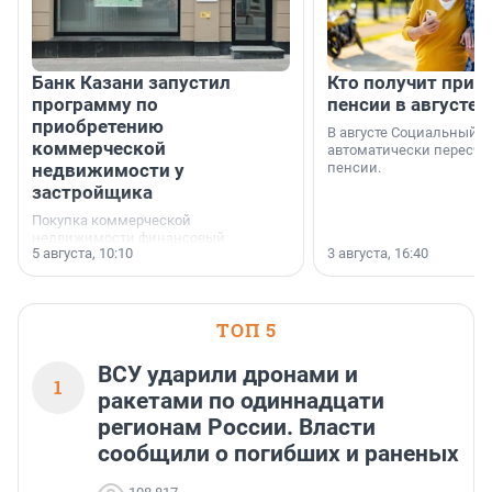
Банк Казани запустил
Кто получит приб
программу по
пенсии в августе
приобретению
В августе Социальный 
коммерческой
автоматически пересчи
недвижимости у
пенсии.
застройщика
Покупка коммерческой
недвижимости финансовый
5 августа, 10:10
3 августа, 16:40
инструмент, доступный для многих
предпринимателей. Будь то новый
офис, склад, торговое помещение
или готовый арендный бизнес —
успех сделки зависит от правильного
ТОП 5
выбора объекта и грамотного
финансирования.
ВСУ ударили дронами и
1
ракетами по одиннадцати
регионам России. Власти
сообщили о погибших и раненых