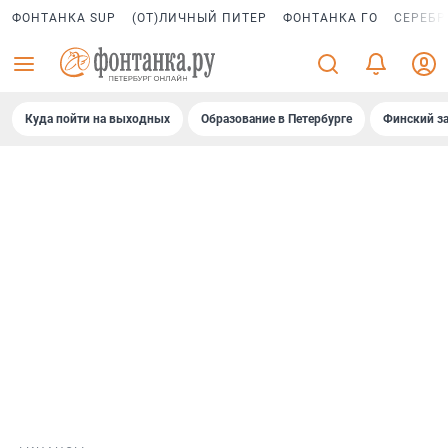
ФОНТАНКА SUP
(ОТ)ЛИЧНЫЙ ПИТЕР
ФОНТАНКА ГО
СЕРЕБР
Куда пойти на выходных
Образование в Петербурге
Финский за