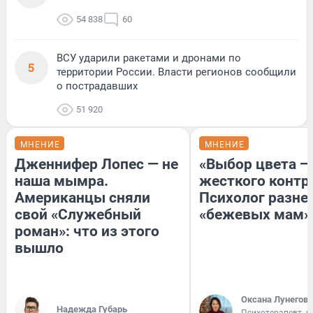
54 838
60
ВСУ ударили ракетами и дронами по
5
территории России. Власти регионов сообщили
о пострадавших
51 920
МНЕНИЕ
МНЕНИЕ
Дженнифер Лопес — не
«Выбор цвета —
наша мымра.
жесткого контр
Американцы сняли
Психолог разне
свой «Служебный
«бежевых мам»
роман»: что из этого
вышло
Оксана Лунегова
Надежда Губарь
Психотерапевт, д