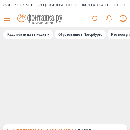
ФОНТАНКА SUP
(ОТ)ЛИЧНЫЙ ПИТЕР
ФОНТАНКА ГО
СЕРЕБР
Куда пойти на выходных
Образование в Петербурге
Кто поступ