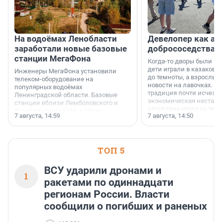
На водоёмах Ленобласти
Девелопер как ар
заработали новые базовые
добрососедства
станции МегаФона
Когда-то дворы были ме
дети играли в казаков-
Инженеры МегаФона установили
до темноты, а взрослые
телеком-оборудование на
новости на лавочках. В 1
популярных водоёмах
традиция почти исчезл
Ленинградской области. Базовые
экономическая нестаби
станции вблизи Лемболовского и
отсутствие ухода за те
Раздолинского озёр, а также
7 августа, 14:59
7 августа, 14:50
сделали своё дело.
недалеко от Большого Тосненского
водопада.
ТОП 5
ВСУ ударили дронами и
1
ракетами по одиннадцати
регионам России. Власти
сообщили о погибших и раненых