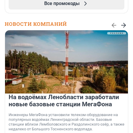
Все промокоды
НОВОСТИ КОМПАНИЙ
На водоёмах Ленобласти заработали
новые базовые станции МегаФона
Инженеры МегаФона установили телеком-оборудование на
популярных водоёмах Ленинградской области. Базовые
станции вблизи Лемболовского и Раздолинского озёр, а также
недалеко от Большого Тосненского водопада.