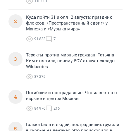
110 331
Куда пойти 31 июля–2 августа: праздник
2
флоксов, «Пространственный сдвиг» у
Манежа и «Музыка мира»
91 822
7
Теракты против мирных граждан. Татьяна
3
Ким ответила, почему ВСУ атакует склады
Wildberries
87 275
Погибшие и пострадавшие. Что известно о
4
взрыве в центре Москвы
84 976
216
Галька била в людей, пострадавших грузили
5
в скорые на лежаках. Что происходило в