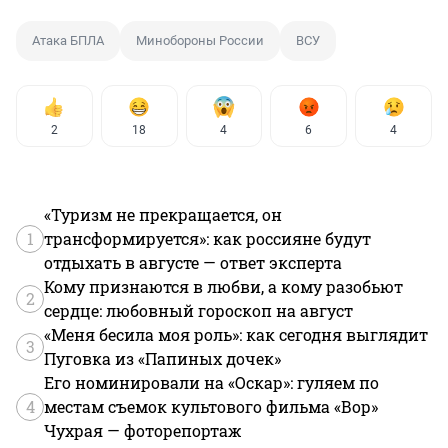
Атака БПЛА
Минобороны России
ВСУ
2
18
4
6
4
«Туризм не прекращается, он
1
трансформируется»: как россияне будут
отдыхать в августе — ответ эксперта
Кому признаются в любви, а кому разобьют
2
сердце: любовный гороскоп на август
«Меня бесила моя роль»: как сегодня выглядит
3
Пуговка из «Папиных дочек»
Его номинировали на «Оскар»: гуляем по
4
местам съемок культового фильма «Вор»
Чухрая — фоторепортаж