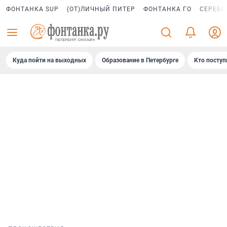
ФОНТАНКА SUP
(ОТ)ЛИЧНЫЙ ПИТЕР
ФОНТАНКА ГО
СЕРЕБР
Куда пойти на выходных
Образование в Петербурге
Кто поступ