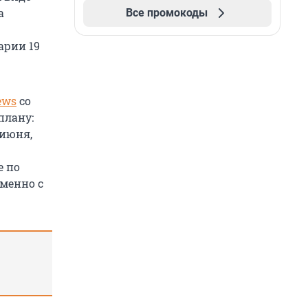
а
Все промокоды
арии 19
ews
со
плану:
 июня,
е по
менно с