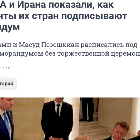
 и Ирана показали, как
нты их стран подписывают
ндум
амп и Масуд Пезешкиан расписались под
орандумом без торжественной церемон
7 731
тарий