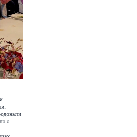
и
чи.
родовали
на с
орах