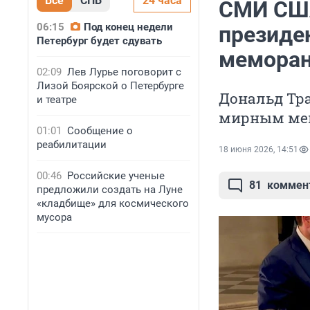
Все
СПБ
24 часа
СМИ США
06:15
Под конец недели
президе
Петербург будет сдувать
мемора
02:09
Лев Лурье поговорит с
Лизой Боярской о Петербурге
Дональд Тр
и театре
мирным мем
01:01
Сообщение о
реабилитации
18 июня 2026, 14:51
00:46
Российские ученые
81
коммен
предложили создать на Луне
«кладбище» для космического
мусора