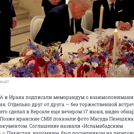
vino47
А и Ирана подписали меморандум о взаимопонимани
ня. Отдельно друг от друга — без торжественной встре
то сделал в Версале еще вечером 17 июня, видео обна
. Позже иранские СМИ показали фото Масуда Пезешкиа
окументом. Соглашение назвали «Исламабадским
— Пакистан, напомним, был посредником на перегов