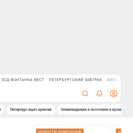
ЗСД ФОНТАНКА ФЕСТ
ПЕТЕРБУРГСКИЙ ЗАВТРАК
АФИША PLUS
и
Петербург ищет креатив
Олимпиадники и льготники в вузах СПб
НОВОСТИ КОМПАНИЙ
НОВОС