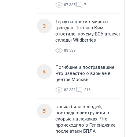
87 385
7
Теракты против мирных
3
граждан. Татьяна Ким
ответила, почему ВСУ атакует
склады Wildberries
83 539
Погибшие и пострадавшие.
4
Что известно о взрыве в
центре Москвы
82 332
216
Галька била в людей,
5
пострадавших грузили в
скорые на лежаках. Что
происходило в Геленджике
после атаки БПЛА