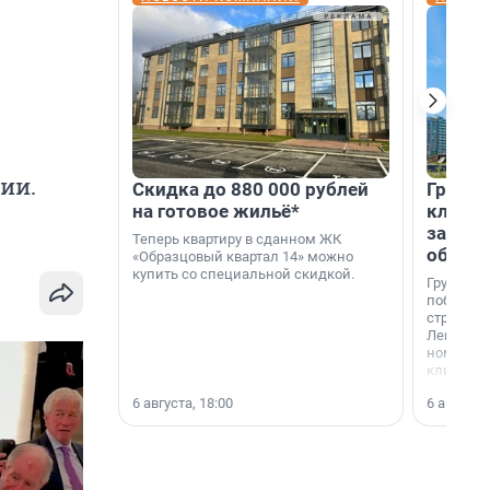
ии.
Скидка до 880 000 рублей
Группа
на готовое жильё*
клиен
застро
Теперь квартиру в сданном ЖК
област
«Образцовый квартал 14» можно
купить со специальной скидкой.
Группа А
победите
строител
Ленингра
номинац
клиенто
застройщ
6 августа, 18:00
6 августа,
области»