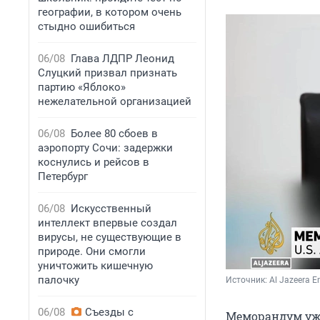
географии, в котором очень
стыдно ошибиться
06/08
Глава ЛДПР Леонид
Слуцкий призвал признать
партию «Яблоко»
нежелательной организацией
06/08
Более 80 сбоев в
аэропорту Сочи: задержки
коснулись и рейсов в
Петербург
06/08
Искусственный
интеллект впервые создал
вирусы, не существующие в
природе. Они смогли
уничтожить кишечную
палочку
Источник: 
Al Jazeera E
06/08
Съезды с
Меморандум уже