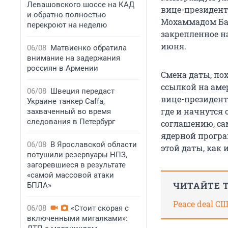
Левашовского шоссе на КАД
вице-президент
и обратно полностью
Мохаммадом Ба
перекроют на неделю
закрепленное н
июня.
06/08
Матвиенко обратила
внимание на задержания
россиян в Армении
Смена даты, пох
ссылкой на аме
06/08
Швеция передаст
вице-президент
Украине танкер Caffa,
где и начнутся
захваченный во время
следования в Петербург
соглашению, са
ядерной програ
06/08
В Ярославской области
этой даты, как 
потушили резервуары НПЗ,
загоревшиеся в результате
«самой массовой атаки
ЧИТАЙТЕ 
БПЛА»
Peace deal С
06/08
«Стоит скорая с
включенными мигалками»: