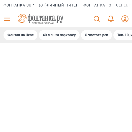
ФОНТАНКА SUP
(ОТ)ЛИЧНЫЙ ПИТЕР
ФОНТАНКА ГО
СЕРЕБР
Фонтан на Неве
40 млн за парковку
О чистоте рек
Топ-10, 