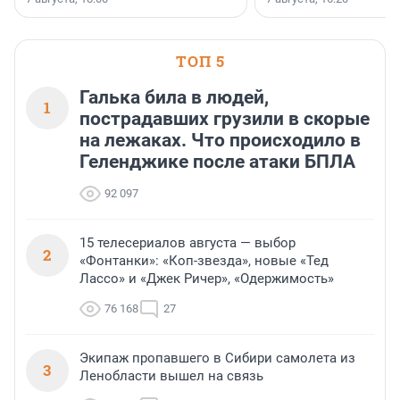
поменялась роль строит
ТОП 5
Галька била в людей,
1
пострадавших грузили в скорые
на лежаках. Что происходило в
Геленджике после атаки БПЛА
92 097
15 телесериалов августа — выбор
2
«Фонтанки»: «Коп-звезда», новые «Тед
Лассо» и «Джек Ричер», «Одержимость»
76 168
27
Экипаж пропавшего в Сибири самолета из
3
Ленобласти вышел на связь