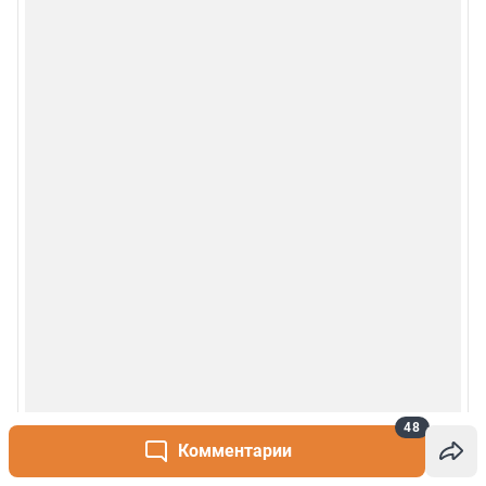
Рубрики
О сайте
Контакты
Техподдержка
Реклама
Наши мероприятия
О компании
Наши вакансии
48
Комментарии
Статистика канала в MAX