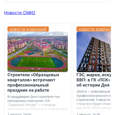
Новости СМИ2
НОВОСТИ КОМПАНИЙ
НОВОСТИ КОМПАНИ
Строители «Образцовых
ГЭС, марки, искус
кварталов» встречают
ВВП: в ГК «ПСК» р
профессиональный
об истории Дня с
праздник на работе
2026-й — юбилейный го
профессионального пр
В преддверии Дня строителя топ-
строителей. 9 августа 2
менеджеры компании «СЗ
строителя будет отмечат
„Терминал-Ресурс“ — о планах
раз. В ГК «ПСК» напомни
компании, испытаниях и поводах для
появился праздник и к
осторожного оптимизма.
7 августа, 18:00
7 августа, 16:20