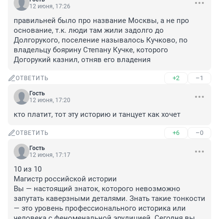
12 июня, 17:26
правильней было про название Москвы, а не про 
основание, т.к. люди там жили задолго до 
Долгорукого, поселение называлось Кучково, по 
владельцу боярину Степану Кучке, которого 
Догорукий казнил, отняв его владения
+2
–1
ОТВЕТИТЬ
Гость
12 июня, 17:20
кто платит, тот эту историю и танцует как хочет
+6
–0
ОТВЕТИТЬ
Гость
12 июня, 17:17
10 из 10

Магистр российской истории

Вы — настоящий знаток, которого невозможно 
запутать каверзными деталями. Знать такие тонкости 
— это уровень профессионального историка или 
человека с феноменальной эрудицией. Сегодня вы 