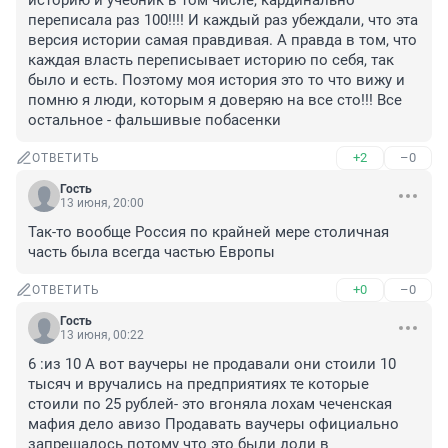
историю и учебник в том числе, кардинально 
переписала раз 100!!!! И каждый раз убеждали, что эта 
версия истории самая правдивая. А правда в том, что 
каждая власть переписывает историю по себя, так 
было и есть. Поэтому моя история это то что вижу и 
помню я люди, которым я доверяю на все сто!!! Все 
остальное - фальшивые побасенки
+2
–0
ОТВЕТИТЬ
Гость
13 июня, 20:00
Так-то вообще Россия по крайней мере столичная 
часть была всегда частью Европы
+0
–0
ОТВЕТИТЬ
Гость
13 июня, 00:22
6 :из 10 А вот ваучеры не продавали они стоили 10 
тысяч и вручались на предприятиях те которые 
стоили по 25 рублей- это вгоняла лохам чеченская 
мафия дело авизо Продавать ваучеры официально 
запрещалось потому что это были доли в 