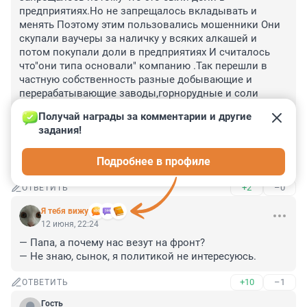
предприятиях.Но не запрещалось вкладывать и 
менять Поэтому этим пользовались мошенники Они 
скупали ваучеры за наличку у всяких алкашей и 
потом покупали доли в предприятиях И считалось 
что"они типа основали" компанию .Так перешли в 
частную собственность разные добывающие и 
перерабатывающие заводы,горнорудные и соли 
добывающие предприятия. А новые "владельцы 
Получай награды за комментарии и другие 
стали выгодо приобретателями.Потом правда 
задания!
пришли чекисты и теперь се время напоминают какие 
они "собственники".Там законно посадить 
Подробнее в профиле
можнокаждого первого
+2
–0
ОТВЕТИТЬ
Я тебя вижу
12 июня, 22:24
— Папа, а почему нас везут на фронт?

— Не знаю, сынок, я политикой не интересуюсь.
+10
–1
ОТВЕТИТЬ
Гость