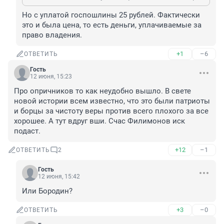
Но с уплатой госпошлины 25 рублей. Фактически 
это и была цена, то есть деньги, уплачиваемые за 
право владения.
+1
–6
ОТВЕТИТЬ
Гость
12 июня, 15:23
Про опричников то как неудобно вышло. В свете 
новой истории всем известно, что это были патриоты 
и борцы за чистоту веры против всего плохого за все 
хорошее. А тут вдруг вши. Счас Филимонов иск 
подаст.
+12
–1
ОТВЕТИТЬ
2
Гость
12 июня, 15:42
Или Бородин?
+3
–0
ОТВЕТИТЬ