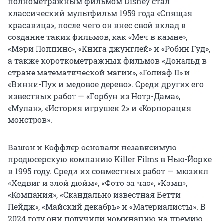
полнометражным фильмом Disney стал
классический мультфильм 1959 года «Спящая
красавица», после чего он внес свой вклад в
создание таких фильмов, как «Меч в камне»,
«Мэри Поппинс», «Книга джунглей» и «Робин Гуд»,
а также короткометражных фильмов «Дональд в
стране математической магии», «Голиаф II» и
«Винни-Пух и медовое дерево». Среди других его
известных работ — «Горбун из Нотр-Дама»,
«Мулан», «История игрушек 2» и «Корпорация
монстров».
Вашон и Коффлер основали независимую
продюсерскую компанию Killer Films в Нью-Йорке
в 1995 году. Среди их совместных работ — мюзикл
«Хедвиг и злой дюйм», «Фото за час», «Кэмп»,
«Компания», «Скандально известная Бетти
Пейдж», «Майский декабрь» и «Материалисты». В
2024 году они получили номинацию на премию