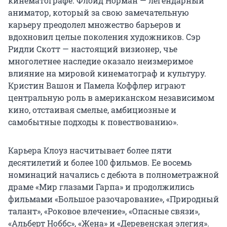
кинематографе. Флойд Норман — легендарный
аниматор, который за свою замечательную
карьеру преодолел множество барьеров и
вдохновил целые поколения художников. Сэр
Ридли Скотт — настоящий визионер, чье
многолетнее наследие оказало неизмеримое
влияние на мировой кинематограф и культуру.
Кристин Вашон и Памела Коффлер играют
центральную роль в американском независимом
кино, отстаивая смелые, амбициозные и
самобытные подходы к повествованию».
Карьера Клоуз насчитывает более пяти
десятилетий и более 100 фильмов. Ее восемь
номинаций начались с дебюта в полнометражной
драме «Мир глазами Гарпа» и продолжились
фильмами «Большое разочарование», «Природный
талант», «Роковое влечение», «Опасные связи»,
«Альберт Ноббс», «Жена» и «Деревенская элегия».