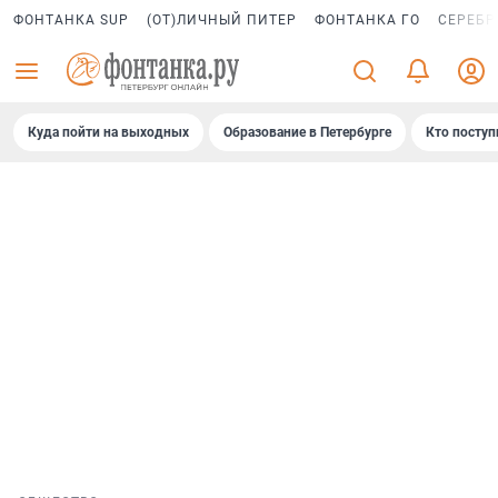
ФОНТАНКА SUP
(ОТ)ЛИЧНЫЙ ПИТЕР
ФОНТАНКА ГО
СЕРЕБР
Куда пойти на выходных
Образование в Петербурге
Кто поступ