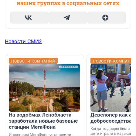
наших группах в социальных сетях
Новости СМИ2
НОВОСТИ КОМПАНИЙ
НОВОСТИ КОМПАНИ
На водоёмах Ленобласти
Девелопер как ар
заработали новые базовые
добрососедства
станции МегаФона
Когда-то дворы были ме
дети играли в казаков-
Инженеры МегаФона установили