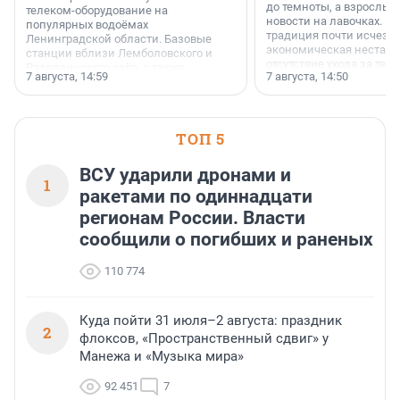
до темноты, а взрослые
телеком-оборудование на
новости на лавочках. В 1
популярных водоёмах
традиция почти исчезл
Ленинградской области. Базовые
экономическая нестаби
станции вблизи Лемболовского и
отсутствие ухода за те
Раздолинского озёр, а также
7 августа, 14:59
7 августа, 14:50
сделали своё дело.
недалеко от Большого Тосненского
водопада.
ТОП 5
ВСУ ударили дронами и
1
ракетами по одиннадцати
регионам России. Власти
сообщили о погибших и раненых
110 774
Куда пойти 31 июля–2 августа: праздник
2
флоксов, «Пространственный сдвиг» у
Манежа и «Музыка мира»
92 451
7