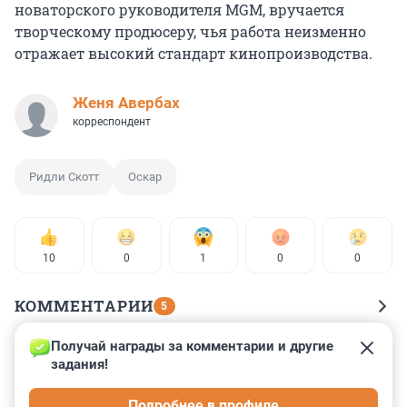
новаторского руководителя MGM, вручается
творческому продюсеру, чья работа неизменно
отражает высокий стандарт кинопроизводства.
Женя Авербах
корреспондент
Ридли Скотт
Оскар
10
0
1
0
0
КОММЕНТАРИИ
5
Получай награды за комментарии и другие 
Гость
11 июня, 01:35
задания!
Скотта после Гладиатор 2 хотят заслуженный покой 
Подробнее в профиле
спровадить