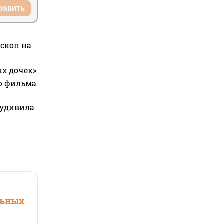
равить
оскоп на
ых дочек»
го фильма
 удивила
льных