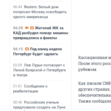
06:44
Reuters: Белый дом
попросил Москву освободить
одного американца
06:28
Жителей ЖК за
КАД разбудил пожар: машины
превращались в факелы
06:15
Под конец недели
Петербург будет сдувать
Кассационная ин
После этого ро
02:09
Лев Лурье поговорит с
рубежом.
Лизой Боярской о Петербурге
и театре
Как писали СМИ
01:01
Сообщение о
других странах.
реабилитации
обеспечительный
Также сообщалос
00:46
Российские ученые
предложили создать на Луне