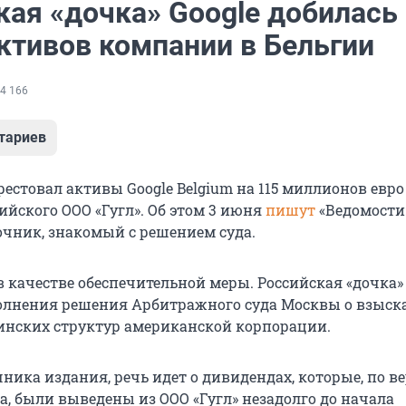
кая «дочка» Google добилась
активов компании в Бельгии
4 166
тариев
рестовал активы Google Belgium на 115 миллионов евро
ийского ООО «Гугл». Об этом 3 июня
пишут
«Ведомости»
очник, знакомый с решением суда.
 качестве обеспечительной меры. Российская «дочка» 
олнения решения Арбитражного суда Москвы о взыск
ринских структур американской корпорации.
ника издания, речь идет о дивидендах, которые, по в
а, были выведены из ООО «Гугл» незадолго до начала