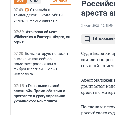
Все
СПБ
24 часа
Российс
07:49
Стрельба в
ареста 
таиландской школе: убиты
учителя, много раненых
3 июня 2026, 16:48
07:39
Атакован объект
Wildberries в Екатеринбурге, он
14
коммен
горит
Суд в Бельгии а
07:28
Боль, которую не видят
анализы: как сейчас
заявлению росс
помогают россиянам с
ссылкой на ист
фибромиалгией — опыт
невролога
Арест наложен в
07:15
«Оказалась самой
добивается исп
сложной». Трамп объявил о
средств с мате
прогрессе в урегулировании
украинского конфликта
По словам источ
российского суд