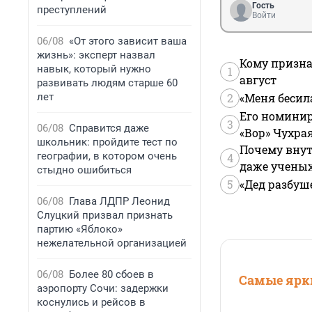
Гость
преступлений
Войти
06/08
«От этого зависит ваша
жизнь»: эксперт назвал
Кому призна
навык, который нужно
1
август
развивать людям старше 60
лет
2
«Меня бесил
Его номинир
3
06/08
Справится даже
«Вор» Чухра
школьник: пройдите тест по
Почему внут
географии, в котором очень
4
даже учены
стыдно ошибиться
5
«Дед разбуш
06/08
Глава ЛДПР Леонид
Слуцкий призвал признать
партию «Яблоко»
нежелательной организацией
06/08
Более 80 сбоев в
Самые ярки
аэропорту Сочи: задержки
коснулись и рейсов в