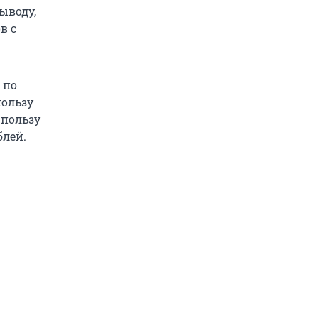
ыводу,
в с
 по
пользу
 пользу
блей.