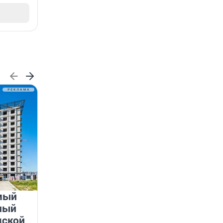
мый
«Лучший проект КРТ»
ный
Ленобласти — микрорайон
дской
«Город Звёзд»