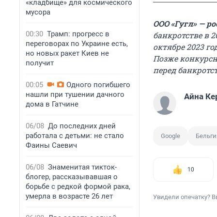
«кладбище» для космического
мусора
ООО «Гугл» — ро
00:30
Трамп: прогресс в
банкротстве в 2
переговорах по Украине есть,
октябре 2023 г
но новых ракет Киев не
Позже конкурс
получит
перед банкротс
00:05
Одного погибшего
нашли при тушении дачного
Айна Ке
дома в Гатчине
06/08
До последних дней
работала с детьми: не стало
Google
Бельги
Фаины Саевич
06/08
Знаменитая тикток-
10
блогер, рассказывавшая о
борьбе с редкой формой рака,
умерла в возрасте 26 лет
Увидели опечатку? В