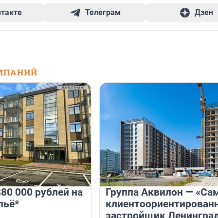
нтакте
Телеграм
Дзен
МПАНИЙ
80 000 рублей на
Группа Аквилон — «Са
льё*
клиентоориентирован
застройщик Ленингра