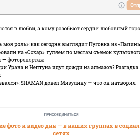
Отп
ются в любви, а кому разобьют сердце: любовный гор
а моя роль»: как сегодня выглядит Пуговка из «Папин
овали на «Оскар»: гуляем по местам съемок культово
я — фоторепортаж
ри Урана и Нептуна идут дожди из алмазов? Разгадка
х
евался»: SHAMAN довел Мизулину — что он натворил
ПРИСОЕДИНИТЬСЯ
е фото и видео дня — в наших группах в социа
сетях