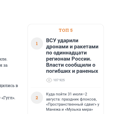
ТОП 5
ВСУ ударили
1
дронами и ракетами
по одиннадцати
регионам России.
иле.
Власти сообщили о
я за
погибших и раненых
107 925
дились в
Куда пойти 31 июля–2
2
«Гугл».
августа: праздник флоксов,
«Пространственный сдвиг» у
Манежа и «Музыка мира»