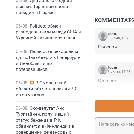
06/08
Два золота с одной
вышки: Терновой снова
победил в Париже
КОММЕНТАР
06/08
Politico: обмен
разведданными между США и
Гость
Украиной активизировался
3 июня, 18:21
Поделом
06/08
Июль стал рекордным
для «ЛизаАлерт» в Петербурге
и Ленобласти по
Гость
потерявшимся
3 июня, 17:28
Отлично
06/08
В Смоленской
области объявили режим ЧС
из-за урагана
06/08
Экс-депутат Ано
Туртиайнен, получивший
статус беженца в РФ,
обвиняется в Финляндии в
совершении финансовых