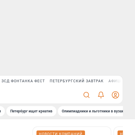
ЗСД ФОНТАНКА ФЕСТ
ПЕТЕРБУРГСКИЙ ЗАВТРАК
АФИША PLUS
и
Петербург ищет креатив
Олимпиадники и льготники в вузах СПб
НОВОСТИ КОМПАНИЙ
НОВОС