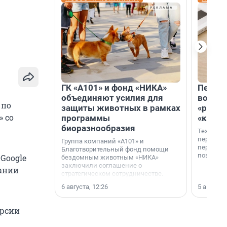
ГК «А101» и фонд «НИКА»
Петер
объединяют усилия для
возвр
 по
защиты животных в рамках
«раскл
 со
программы
«книж
биоразнообразия
Технолог
перестае
Группа компаний «А101» и
переходи
Благотворительный фонд помощи
повседне
Google
бездомным животным «НИКА»
заключили соглашение о
ании
стратегическом сотрудничестве.
6 августа, 12:26
5 августа,
ерсии