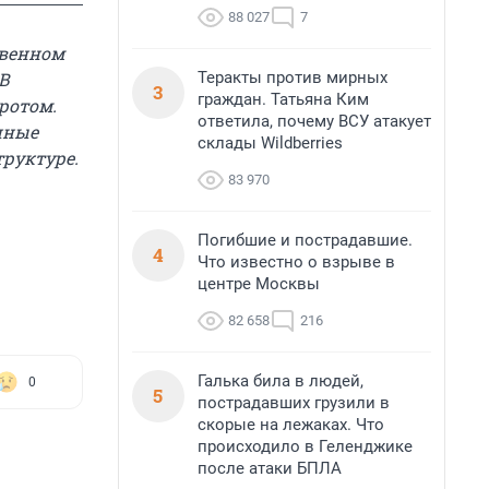
88 027
7
твенном
Теракты против мирных
 В
3
граждан. Татьяна Ким
ротом.
ответила, почему ВСУ атакует
нные
склады Wildberries
труктуре.
83 970
Погибшие и пострадавшие.
4
Что известно о взрыве в
центре Москвы
82 658
216
Галька била в людей,
0
5
пострадавших грузили в
скорые на лежаках. Что
происходило в Геленджике
после атаки БПЛА