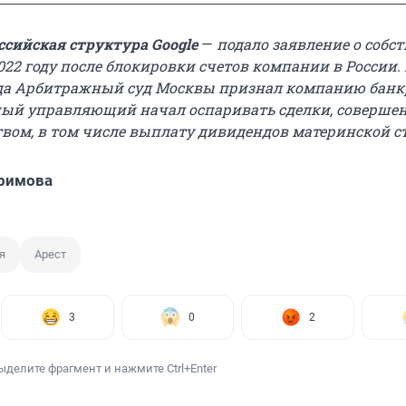
ссийская структура Google
—
подало заявление о собс
022 году после блокировки счетов компании в России.
ода Арбитражный суд Москвы признал компанию банк
ный управляющий начал оспаривать сделки, соверше
твом, в том числе выплату дивидендов материнской с
римова
я
Арест
3
0
2
ыделите фрагмент и нажмите Ctrl+Enter