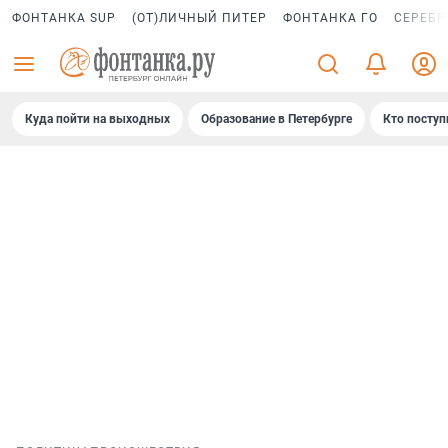
ФОНТАНКА SUP
(ОТ)ЛИЧНЫЙ ПИТЕР
ФОНТАНКА ГО
СЕРЕБР
Куда пойти на выходных
Образование в Петербурге
Кто поступ