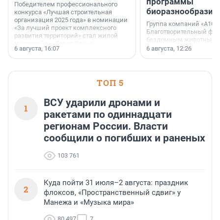
программы
Победителем профессионального
биоразнообразия
конкурса «Лучшая строительная
организация 2025 года» в номинации
Группа компаний «А101»
«За лучший проект комплексного
Благотворительный фо
развития территорий» стал жилой
бездомным животным 
микрорайон «Город Звёзд».
заключили соглашение
6 августа, 16:07
6 августа, 12:26
стратегическом сотрудн
ТОП 5
ВСУ ударили дронами и
1
ракетами по одиннадцати
регионам России. Власти
сообщили о погибших и раненых
103 761
Куда пойти 31 июля–2 августа: праздник
2
флоксов, «Пространственный сдвиг» у
Манежа и «Музыка мира»
80 497
7