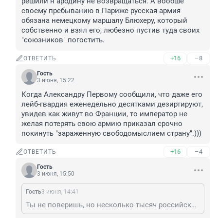
решили н ародину не возвращаться. А вообше 
своему пребыванию в Париже русская армия 
обязана немецкому маршалу Блюхеру, который 
собственно и взял его, любезно пустив туда своих 
"союзников" погостить.
+16
–8
ОТВЕТИТЬ
Гость
3 июня, 15:22
Когда Александру Первому сообщили, что даже его 
лейб-гвардия еженедельно десятками дезиртируют, 
увидев как живут во Франции, то император не 
желая потерять свою армию приказал срочно 
покинуть "зараженную свободомыслием страну".)))
+16
–4
ОТВЕТИТЬ
Гость
3 июня, 15:50
Гость
3 июня, 14:41
Ты не поверишь, но несколько тысяч российских солдат так и не вышли из Парижа тогда, дезертировав. Посмотрев как живут их "враги", решили н ародину не возвращаться. А вообше своему пребыванию в Париже русская армия обязана немецкому маршалу Блюхеру, который собственно и взял его, любезно пустив туда своих "союзников" погостить.