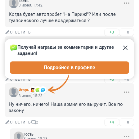
Гость
3 июня, 17:42
Когда будет автопробег "На Париж!"? Или после 
туапсинского лучше воздержаться ?
+3
–0
ОТВЕТИТЬ
Гость
3 июня, 15:58
Получай награды за комментарии и другие 
задания!
Если россиянин, то мог бы ходить на российском 
судне. А они всё за длинным рублем на иностранных 
Подробнее в профиле
ходят
+5
–0
ОТВЕТИТЬ
Игoрь
3 июня, 15:28
Ну ничего, ничего! Наша армия его выручит. Все по 
закону
+4
–8
ОТВЕТИТЬ
2
Гость
3 июня, 18:18