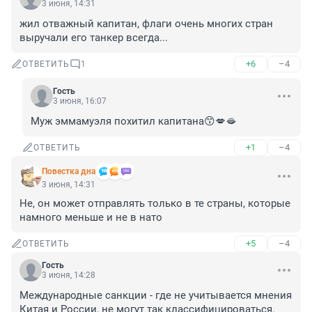
3 июня, 14:31
жил отважный капитан, флаги очень многих стран 
выручали его танкер всегда...
+6
–4
ОТВЕТИТЬ
1
Гость
3 июня, 16:07
Муж эммамуэля похитил капитана😙💋🫦
+1
–4
ОТВЕТИТЬ
Повестка дна
3 июня, 14:31
Не, он может отправлять только в те страны, которые 
намного меньше и не в нато
+5
–4
ОТВЕТИТЬ
Гость
3 июня, 14:28
Международные санкции - где не учитывается мнения 
Китая и России, не могут так классифицироваться.