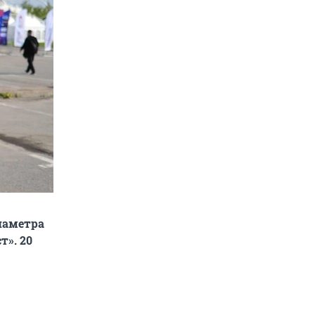
диаметра
». 20