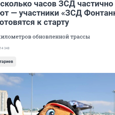
есколько часов ЗСД частично
ют — участники «ЗСД Фонтан
отовятся к старту
 километров обновленной трассы
14 348
тариев