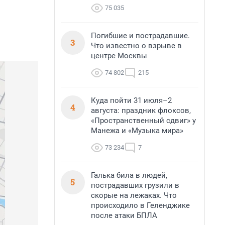
75 035
Погибшие и пострадавшие.
3
Что известно о взрыве в
центре Москвы
74 802
215
Куда пойти 31 июля–2
4
августа: праздник флоксов,
«Пространственный сдвиг» у
Манежа и «Музыка мира»
73 234
7
Галька била в людей,
5
пострадавших грузили в
скорые на лежаках. Что
происходило в Геленджике
после атаки БПЛА