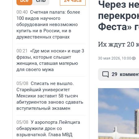
Все
СПБ
24 часа
Через н
00:40
Счетная палата: более
перекро
100 видов научного
Феста» г
оборудования невозможно
купить ни в России, ни в
дружественных странах
Их ждут 20
00:21
«Где мои носки» и еще 3
фразы, которые слышит
30 мая 2026, 10:00
женщина, ставшая матерью
для своего мужа
29
коммен
05/08
Списать не вышло.
Старейший университет
Мексики заставит 58 тысяч
абитуриентов заново сдавать
вступительный экзамен
05/08
У аэропорта Лейпцига
обнаружили дрон со
взрывчаткой. Глава МВД