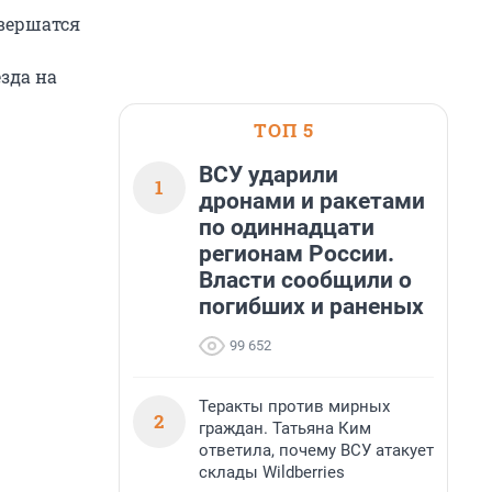
авершатся
езда на
ТОП 5
ВСУ ударили
1
дронами и ракетами
по одиннадцати
регионам России.
Власти сообщили о
погибших и раненых
99 652
Теракты против мирных
2
граждан. Татьяна Ким
ответила, почему ВСУ атакует
склады Wildberries