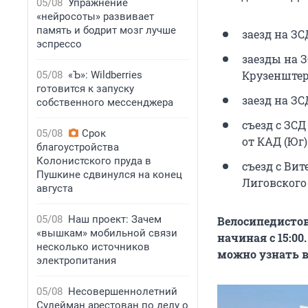
05/08
Упражнение
«нейросоты» развивает
память и бодрит мозг лучше
заезд на З
эспрессо
заезды на З
Крузенштер
05/08
«Ъ»: Wildberries
готовится к запуску
заезд на ЗС
собственного мессенджера
съезд с ЗС
05/08
Срок
от КАД (Юг)
благоустройства
Колонистского пруда в
съезд с Ви
Пушкине сдвинулся на конец
Лиговского
августа
05/08
Наш проект: Зачем
Велосипедистов
«вышкам» мобильной связи
начиная с 15:00
несколько источников
можно узнать 
электропитания
05/08
Несовершеннолетний
Сулейман арестован по делу о