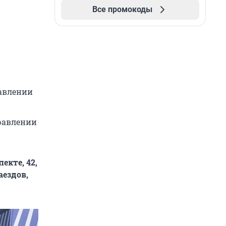
Все промокоды
равлении
правлении
екте, 42,
аездов,