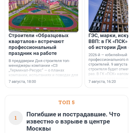
Строители «Образцовых
ГЭС, марки, искус
кварталов» встречают
ВВП: в ГК «ПСК» р
профессиональный
об истории Дня с
праздник на работе
2026-й — юбилейный го
профессионального пр
В преддверии Дня строителя топ-
строителей. 9 августа 2
менеджеры компании «СЗ
строителя будет отмечат
„Терминал-Ресурс“ — о планах
раз. В ГК «ПСК» напомни
компании, испытаниях и поводах для
появился праздник и к
осторожного оптимизма.
7 августа, 18:00
7 августа, 16:20
поменялась роль строит
ТОП 5
Погибшие и пострадавшие. Что
1
известно о взрыве в центре
Москвы