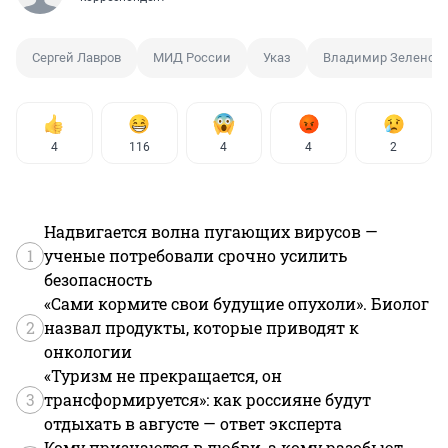
Сергей Лавров
МИД России
Указ
Владимир Зеленск
4
116
4
4
2
Надвигается волна пугающих вирусов —
1
ученые потребовали срочно усилить
безопасность
«Сами кормите свои будущие опухоли». Биолог
2
назвал продукты, которые приводят к
онкологии
«Туризм не прекращается, он
3
трансформируется»: как россияне будут
отдыхать в августе — ответ эксперта
Кому признаются в любви, а кому разобьют