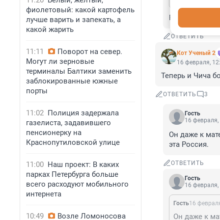
11:20
Белый, желтый,
фиолетовый: какой картофель
Рухолла Зам, 
лучше варить и запекать, а
какой жарить
ОТВЕТИТЬ
11:11
Поворот на север.
Кот Ученый 2
Могут ли зерновые
16 февраля, 12
терминалы Балтики заменить
Теперь и Чича б
заблокированные южные
порты
ОТВЕТИТЬ
3
11:02
Полиция задержала
Гость
16 февраля,
газелиста, задавившего
пенсионерку на
Он даже к мат
Краснопутиловской улице
эта Россия.
ОТВЕТИТЬ
11:00
Наш проект: В каких
парках Петербурга больше
Гость
всего расходуют мобильного
16 февраля,
интернета
Гость
16 февраля
10:49
Возле Ломоносова