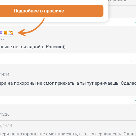
Подробнее в профиле
Мадуро это совковые категории угу, запишем
:55
ольше не въездной в Россию))
 14:14
ери на похороны не смог приехать, а ты тут ерничаешь. Сдалас
 15:26
, 14:14