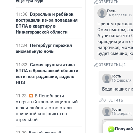
еще три года
ОТВЕТИТЬ
Гость
11:36
Взрослые и ребёнок
16 февраля, 12
пострадали из-за попадания
Причем гражданс
БПЛА в квартиру в
Смех смехом, а 
Нижегородской области
А учитывая что 
юрисдикции и сн
11:34
Петербург пережил
напрячься, може
аномальную ночь
Будет смешно, к
11:32
Самая крупная атака
ОТВЕТИТЬ
2
БПЛА в Ярославской области:
есть пострадавшие, задело
Гость
16 февраля,
НПЗ
Беда наших лю
11:23
В Ленобласти
ОТВЕТИТЬ
открытый канализационный
люк и любопытство стали
Гость
причиной конфликта со
16 февраля,
стрельбой
Гость
16 февраля
Получай
Беда наших 