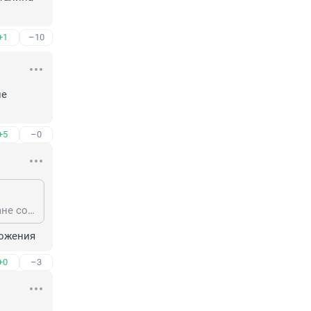
+1
–10
е 
+5
–0
не надо сравнивать.никто не выдаст.не тот случай.к тому же тогда англичане союзниками были а сейчас с союзниками ой как негусто..
ложения
+0
–3