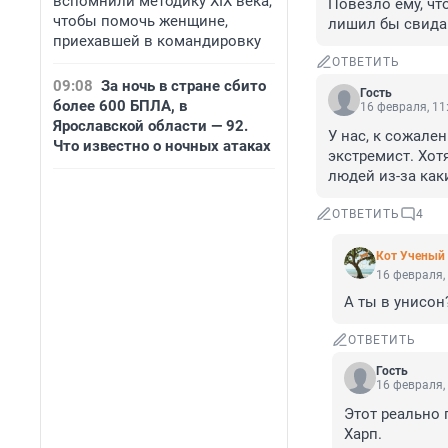
вспомнили методику XIX века,
Повезло ему, что
чтобы помочь женщине,
лишил бы свида
приехавшей в командировку
ОТВЕТИТЬ
09:08
За ночь в стране сбито
Гость
более 600 БПЛА, в
16 февраля, 11
Ярославской области — 92.
У нас, к сожален
Что известно о ночных атаках
экстремист. Хотя
людей из-за как
ОТВЕТИТЬ
4
Кот Ученый
16 февраля,
А ты в унисон?
ОТВЕТИТЬ
Гость
16 февраля,
Этот реально 
Харп.