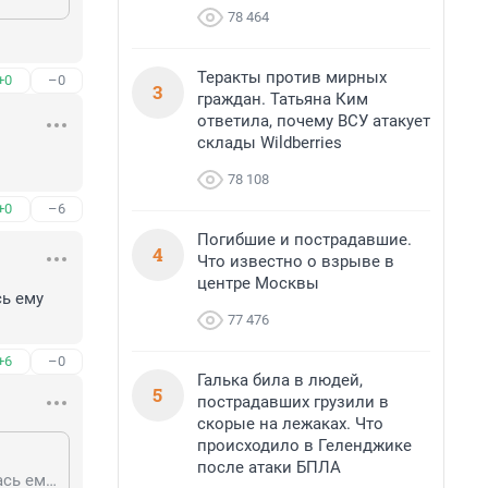
78 464
Теракты против мирных
+0
–0
3
граждан. Татьяна Ким
ответила, почему ВСУ атакует
склады Wildberries
78 108
+0
–6
Погибшие и пострадавшие.
4
Что известно о взрыве в
центре Москвы
ь ему 
77 476
+6
–0
Галька била в людей,
5
пострадавших грузили в
скорые на лежаках. Что
происходило в Геленджике
после атаки БПЛА
Он даже к матери на похороны не смог приехать, а ты тут ерничаешь. Сдалась ему эта Россия.