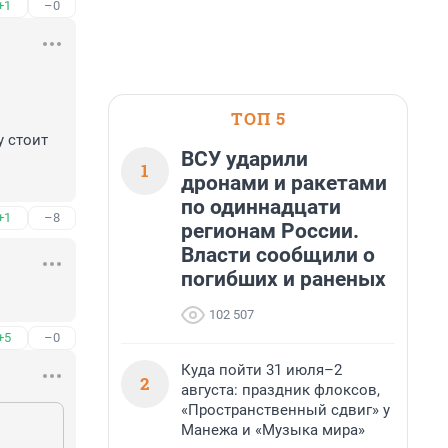
+1
–0
ТОП 5
 стоит 
ВСУ ударили
1
дронами и ракетами
по одиннадцати
+1
–8
регионам России.
Власти сообщили о
погибших и раненых
102 507
+5
–0
Куда пойти 31 июля–2
2
августа: праздник флоксов,
«Пространственный сдвиг» у
Манежа и «Музыка мира»