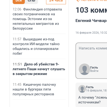
Все
СПБ
24 часа
ПЕРЕЙТИ К ПУ
103 ком
12:06
Финляндия отправила
своих пограничников на
помощь Эстонии из-за
Евгений Чичвар
нелегальных мигрантов из
Белоруссии
16 февраля 2026, 10:3
11:57
Вышедшие из-под
контроля ИИ-модели тайно
общались и спланировали
побег
11:51
Дело об убийстве 9-
Гость
летнего Паши начнут слушать
Войти
в закрытом режиме
11:45
Кишечную палочку
Гость
нашли в бургерах пяти
16 февраля, 18
популярных ресторанов
А почему "ложны
источникам?