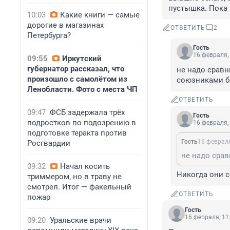
пустышка. Пока
10:03
Какие книги — самые
дорогие в магазинах
ОТВЕТИТЬ
2
Петербурга?
Гость
16 февраля,
09:55
Иркутский
губернатор рассказал, что
не надо сравн
произошло с самолётом из
союзниками бы
Ленобласти. Фото с места ЧП
ОТВЕТИТЬ
09:47
ФСБ задержала трёх
Гость
подростков по подозрению в
16 февраля,
подготовке теракта против
Гость
16 февраля
Росгвардии
09:32
Начал косить
Никогда они с
триммером, но в траву не
смотрел. Итог — факельный
ОТВЕТИТЬ
пожар
Гость
16 февраля, 11
09:20
Уральские врачи