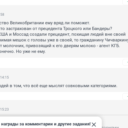
:58
тво Великобритании ему вряд ли поможет. 

кто застрахован от прецедента Троцкого или Бандеры?

США и Моссад создали прецедент, похищая людей вне своей 
имая мешок с головы уже в своей, то гражданину Чичваркину
т молочник, привозящий к его дверям молоко - агент КГБ.

онечно. Но уже не ему.
 14:15
дей в том, что всё еще мыслят совковыми категориями.
 15:23
, 14:15
 награды за комментарии и другие задания!
людей в том, что всё еще мыслят совковыми категориями.