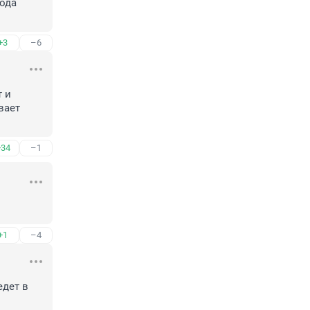
ода 
+3
–6
 и 
ает 
+34
–1
+1
–4
дет в 