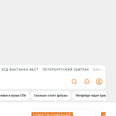
ЗСД ФОНТАНКА ФЕСТ
ПЕТЕРБУРГСКИЙ ЗАВТРАК
АФИША PLUS
ники в вузах СПб
Сколько стоят арбузы
Петербург ищет креатив
НОВОСТИ КОМПАНИЙ
НОВОС