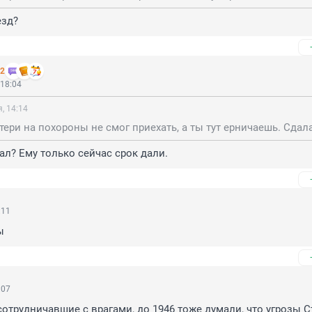
езд?
 2
 18:04
, 14:14
ал? Ему только сейчас срок дали.
:11
ы
:07
отрудничавшие с врагами, до 1946 тоже думали, что угрозы Ст