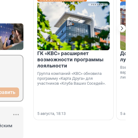
ГК «КВС» расширяет
Дом ил
возможности программы
лучше 
лояльности
Взвешива
варианто
Группа компаний «КВС» обновила
лишнего 
программу «Карта Друга» для
участников «Клуба Ваших Соседей».
равить
5 августа, 18:13
5 августа,
йским 