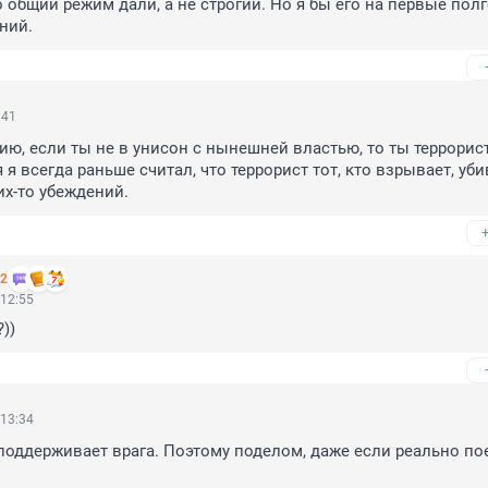
 общий режим дали, а не строгий. Но я бы его на первые полг
ний.
:41
ию, если ты не в унисон с нынешней властью, то ты террорист
 я всегда раньше считал, что террорист тот, кто взрывает, убив
их-то убеждений.
 2
 12:55
))
 13:34
поддерживает врага. Поэтому поделом, даже если реально пое