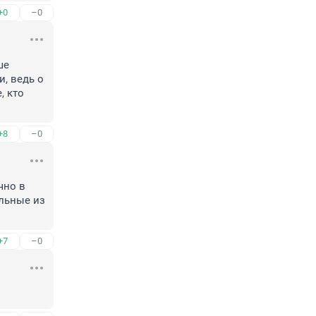
+0
–0
е 
, ведь о 
 кто 
+8
–0
но в 
льные из 
+7
–0