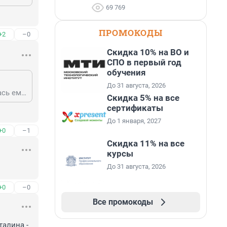
69 769
ПРОМОКОДЫ
+2
–0
Скидка 10% на ВО и
СПО в первый год
обучения
До 31 августа, 2026
Он даже к матери на похороны не смог приехать, а ты тут ерничаешь. Сдалась ему эта Россия.
Скидка 5% на все
сертификаты
До 1 января, 2027
+0
–1
Скидка 11% на все
курсы
До 31 августа, 2026
+0
–0
Все промокоды
алина - 