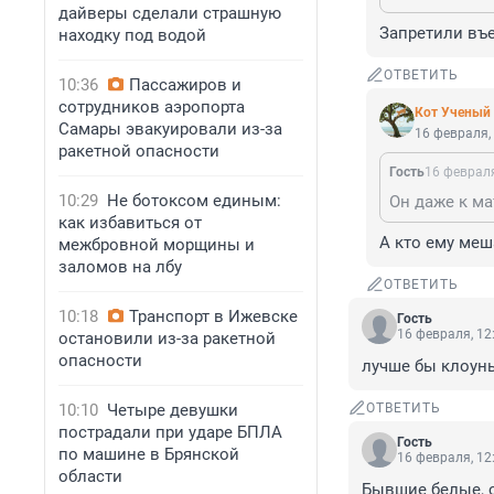
дайверы сделали страшную
Запретили въ
находку под водой
ОТВЕТИТЬ
10:36
Пассажиров и
сотрудников аэропорта
Кот Ученый
Самары эвакуировали из-за
16 февраля,
ракетной опасности
Гость
16 февраля
10:29
Не ботоксом единым:
как избавиться от
А кто ему меш
межбровной морщины и
заломов на лбу
ОТВЕТИТЬ
10:18
Транспорт в Ижевске
Гость
16 февраля, 12
остановили из-за ракетной
опасности
лучше бы клоун
10:10
Четыре девушки
ОТВЕТИТЬ
пострадали при ударе БПЛА
Гость
по машине в Брянской
16 февраля, 12
области
Бывшие белые, с