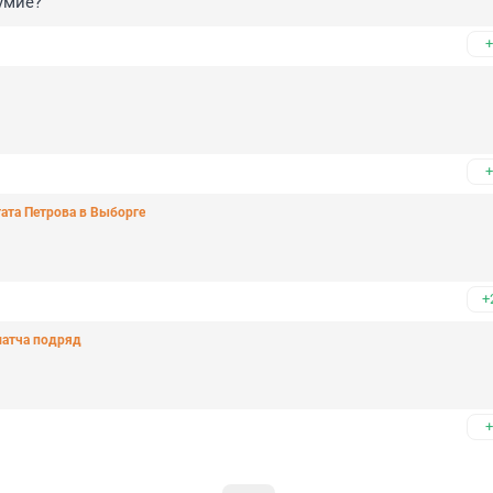
умие?
+
+
тата Петрова в Выборге
+
матча подряд
+