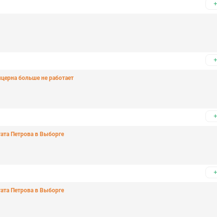
+
+
нцерна больше не работает
+
тата Петрова в Выборге
+
тата Петрова в Выборге