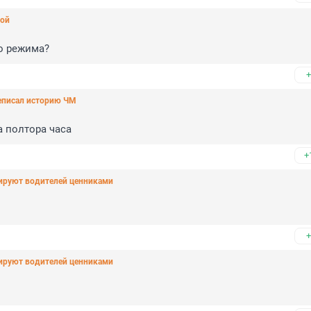
мой
го режима?
+
реписал историю ЧМ
а полтора часа
+
кируют водителей ценниками
+
кируют водителей ценниками