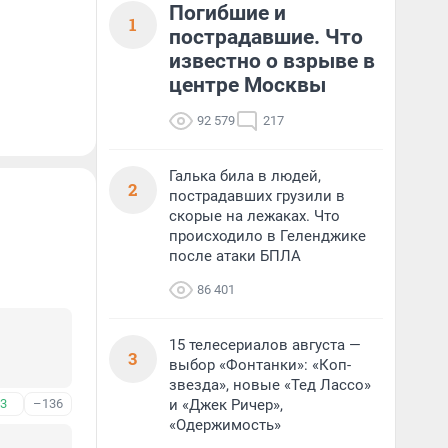
Погибшие и
1
пострадавшие. Что
известно о взрыве в
центре Москвы
92 579
217
Галька била в людей,
2
пострадавших грузили в
скорые на лежаках. Что
происходило в Геленджике
после атаки БПЛА
86 401
15 телесериалов августа —
3
выбор «Фонтанки»: «Коп-
звезда», новые «Тед Лассо»
3
–136
и «Джек Ричер»,
«Одержимость»