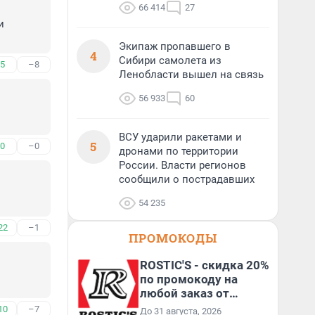
66 414
27
 
Экипаж пропавшего в
4
Сибири самолета из
5
–8
Ленобласти вышел на связь
56 933
60
ВСУ ударили ракетами и
5
0
–0
дронами по территории
России. Власти регионов
сообщили о пострадавших
54 235
22
–1
ПРОМОКОДЫ
ROSTIC'S - скидка 20%
по промокоду на
любой заказ от
3199₽!
10
–7
До 31 августа, 2026