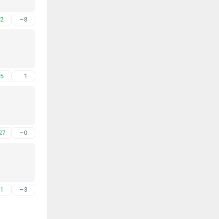
2
–8
5
–1
27
–0
1
–3