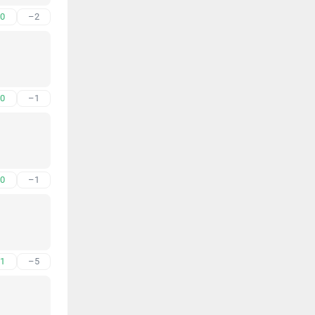
0
–2
0
–1
0
–1
1
–5