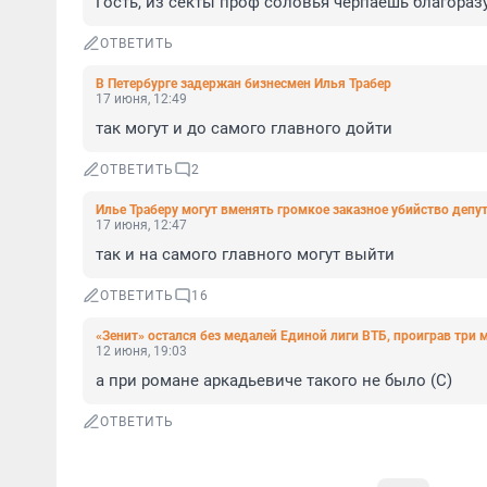
Гость, из секты проф соловья черпаешь благораз
ОТВЕТИТЬ
В Петербурге задержан бизнесмен Илья Трабер
17 июня, 12:49
так могут и до самого главного дойти
ОТВЕТИТЬ
2
Илье Траберу могут вменять громкое заказное убийство депу
17 июня, 12:47
так и на самого главного могут выйти
ОТВЕТИТЬ
16
«Зенит» остался без медалей Единой лиги ВТБ, проиграв три 
12 июня, 19:03
а при романе аркадьевиче такого не было (С)
ОТВЕТИТЬ