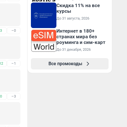
Скидка 11% на все
курсы
До 31 августа, 2026
Интернет в 180+
3
–0
странах мира без
роуминга и сим-карт
До 31 декабря, 2026
Все промокоды
12
–1
0
–3