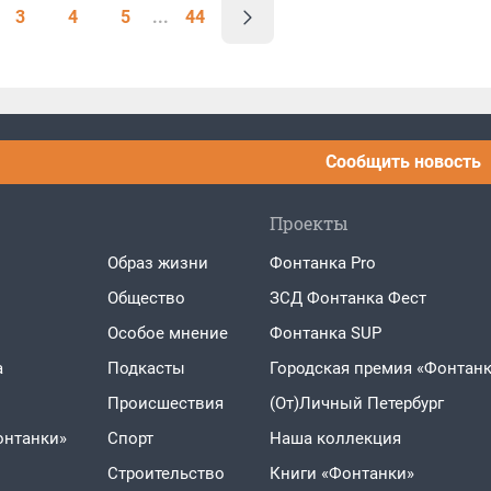
3
4
5
...
44
Сообщить новость
Проекты
Образ жизни
Фонтанка Pro
Общество
ЗСД Фонтанка Фест
Особое мнение
Фонтанка SUP
а
Подкасты
Городская премия «Фонтанк
Проиcшествия
(От)Личный Петербург
онтанки»
Спорт
Наша коллекция
Строительство
Книги «Фонтанки»