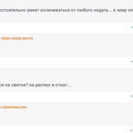
стоятельно умеет излечиваться от любого недуга…. к чему эти
+
т ткнул опору моста
+
ся на святое? на распил и откат….
+
а строительство
+