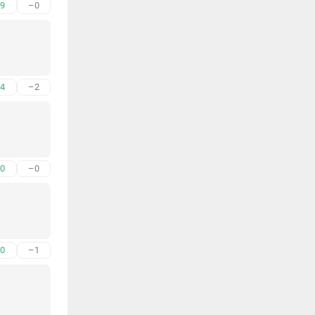
9
–0
4
–2
0
–0
0
–1