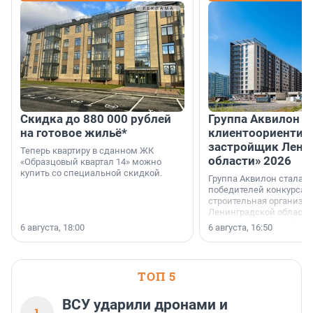
Скидка до 880 000 рублей
Группа Аквилон 
на готовое жильё*
клиентоориентир
застройщик Лени
Теперь квартиру в сданном ЖК
области» 2026
«Образцовый квартал 14» можно
купить со специальной скидкой.
Группа Аквилон стала 
победителей конкурса 
строительная организа
Ленинградской области 
номинации «Самый
6 августа, 18:00
6 августа, 16:50
клиентоориентированн
застройщик Ленинград
области».
ТОП 5
ВСУ ударили дронами и
1