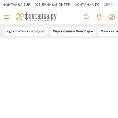
ФОНТАНКА SUP
(ОТ)ЛИЧНЫЙ ПИТЕР
ФОНТАНКА ГО
СЕРЕБР
Куда пойти на выходных
Образование в Петербурге
Финский за