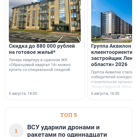
Скидка до 880 000 рублей
Группа Аквилон 
на готовое жильё*
клиентоориентир
застройщик Лени
Теперь квартиру в сданном ЖК
области» 2026
«Образцовый квартал 14» можно
купить со специальной скидкой.
Группа Аквилон стала 
победителей конкурса 
строительная организа
Ленинградской области 
номинации «Самый
6 августа, 18:00
6 августа, 16:50
клиентоориентированн
застройщик Ленинград
области».
ТОП 5
ВСУ ударили дронами и
1
ракетами по одиннадцати