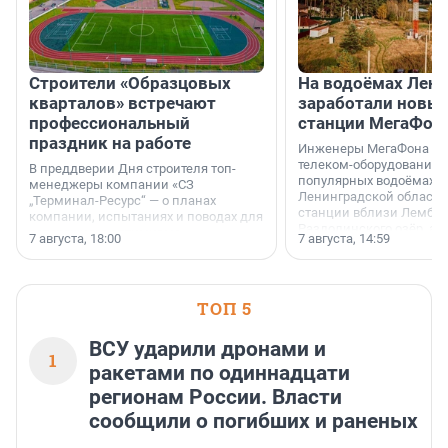
Строители «Образцовых
На водоёмах Лен
кварталов» встречают
заработали новы
профессиональный
станции МегаФон
праздник на работе
Инженеры МегаФона ус
телеком-оборудование 
В преддверии Дня строителя топ-
популярных водоёмах
менеджеры компании «СЗ
Ленинградской области
„Терминал-Ресурс“ — о планах
станции вблизи Лембол
компании, испытаниях и поводах для
Раздолинского озёр, а 
осторожного оптимизма.
7 августа, 18:00
7 августа, 14:59
недалеко от Большого Т
водопада.
ТОП 5
ВСУ ударили дронами и
1
ракетами по одиннадцати
регионам России. Власти
сообщили о погибших и раненых