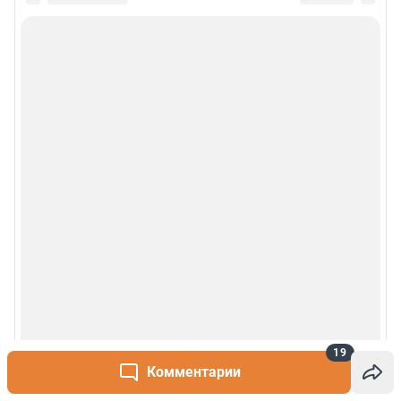
Политика использования cookies
Рекомендательные системы
Деятельность в сфере ИТ
Руководство пользователя
Наши награды
© 2000-2026 Фонтанка.Ру
Свидетельство Роскомнадзора ЭЛ № ФС 77-66333 от 14.07.2016
© ООО «Интернет Технологии»
19
Комментарии