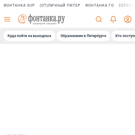
ФОНТАНКА SUP
(ОТ)ЛИЧНЫЙ ПИТЕР
ФОНТАНКА ГО
СЕРЕБР
Куда пойти на выходных
Образование в Петербурге
Кто поступ