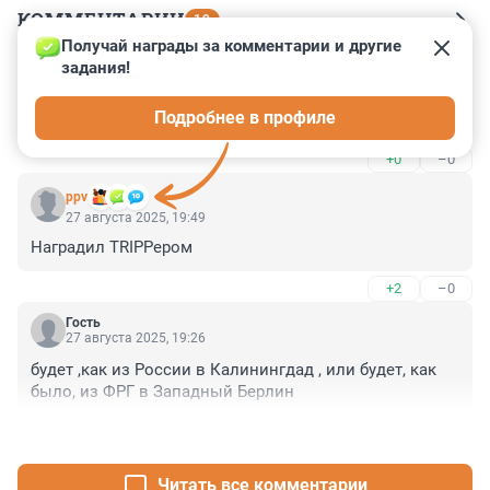
КОММЕНТАРИИ
19
Получай награды за комментарии и другие 
задания!
Гость
29 августа 2025, 22:37
Подробнее в профиле
сTRIPPтиз будет реализован в ближайшее время
+0
–0
ppv
27 августа 2025, 19:49
Наградил TRIPPером
+2
–0
Гость
27 августа 2025, 19:26
будет ,как из России в Калинингдад , или будет, как 
было, из ФРГ в Западный Берлин
+0
–1
Читать все комментарии