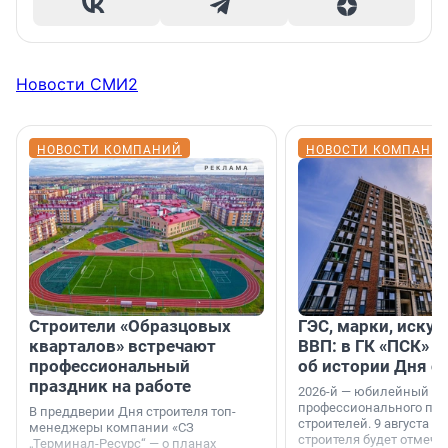
Новости СМИ2
НОВОСТИ КОМПАНИЙ
НОВОСТИ КОМПАНИ
Строители «Образцовых
ГЭС, марки, искус
кварталов» встречают
ВВП: в ГК «ПСК» р
профессиональный
об истории Дня с
праздник на работе
2026-й — юбилейный го
профессионального пр
В преддверии Дня строителя топ-
строителей. 9 августа 2
менеджеры компании «СЗ
строителя будет отмечат
„Терминал-Ресурс“ — о планах