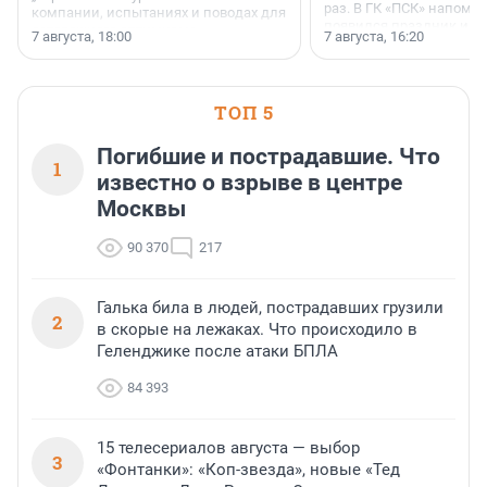
раз. В ГК «ПСК» напомни
компании, испытаниях и поводах для
появился праздник и к
осторожного оптимизма.
7 августа, 18:00
7 августа, 16:20
поменялась роль строит
ТОП 5
Погибшие и пострадавшие. Что
1
известно о взрыве в центре
Москвы
90 370
217
Галька била в людей, пострадавших грузили
2
в скорые на лежаках. Что происходило в
Геленджике после атаки БПЛА
84 393
15 телесериалов августа — выбор
3
«Фонтанки»: «Коп-звезда», новые «Тед