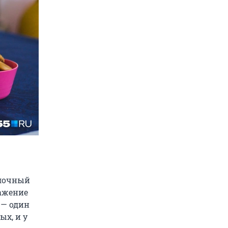
блочный
ажение
 — один
ых, и у