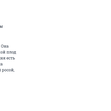
ам
. Она
кой плод
ня есть
ла
 росой,