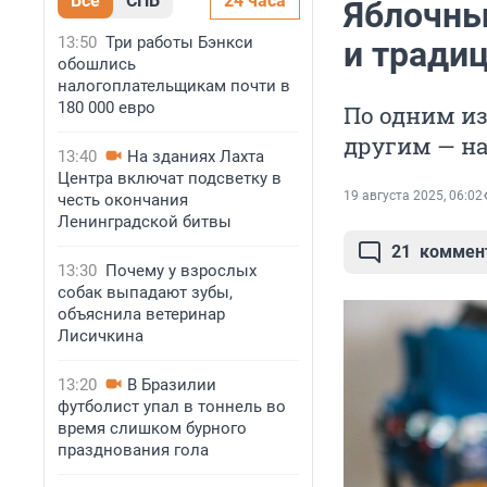
Все
СПБ
24 часа
Яблочный
13:50
Три работы Бэнкси
и тради
обошлись
налогоплательщикам почти в
180 000 евро
По одним из
другим — на
13:40
На зданиях Лахта
Центра включат подсветку в
19 августа 2025, 06:02
честь окончания
Ленинградской битвы
21
коммен
13:30
Почему у взрослых
собак выпадают зубы,
объяснила ветеринар
Лисичкина
13:20
В Бразилии
футболист упал в тоннель во
время слишком бурного
празднования гола