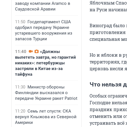
Яблочным Спасо
заводу компании Aramco в
Саудовской Аравии
на Руси начинал
11:50
Госдепартамент США
Виноград было 
одобрил передачу Украине
приготовления 
устаревшего вооружения из
специальная мо
запасов Турции
11:40
«Должны
Но и яблоки в 
вылететь завтра, но гарантий
территориях, гд
никаких»: петербуржцы
церковь несли 
застряли в Китае из-за
тайфуна
Что нельзя 
11:30
Министр обороны
Финляндии высказался о
Особых ограниче
передаче Украине ракет Patriot
Господне нельз
праздник приход
11:20
Семь лет спустя: СКА
отменить или о
вернул Кныжова из Северной
Америки
устраивать всё 