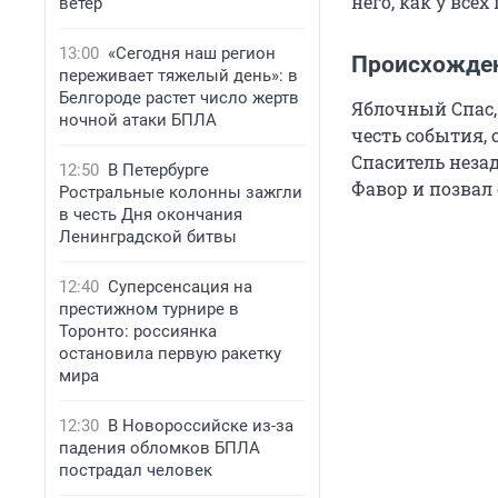
него, как у все
ветер
13:00
«Сегодня наш регион
Происхожден
переживает тяжелый день»: в
Белгороде растет число жертв
Яблочный Спас,
ночной атаки БПЛА
честь события, 
Спаситель неза
12:50
В Петербурге
Фавор и позвал 
Ростральные колонны зажгли
в честь Дня окончания
Ленинградской битвы
12:40
Суперсенсация на
престижном турнире в
Торонто: россиянка
остановила первую ракетку
мира
12:30
В Новороссийске из-за
падения обломков БПЛА
пострадал человек