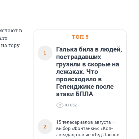
мечают в
ТОП 5
что
 на гору
Галька била в людей,
1
пострадавших
грузили в скорые на
лежаках. Что
происходило в
Геленджике после
атаки БПЛА
91 852
15 телесериалов августа —
2
выбор «Фонтанки»: «Коп-
звезда», новые «Тед Лассо»