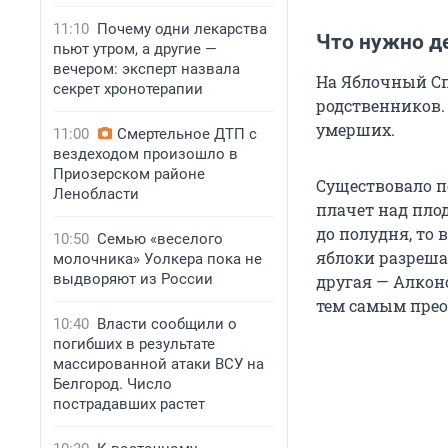
11:10
Почему одни лекарства
Что нужно д
пьют утром, а другие —
вечером: эксперт назвала
На Яблочный Сп
секрет хронотерапии
родственников.
умерших.
11:00
Смертельное ДТП с
вездеходом произошло в
Приозерском районе
Существовало по
Ленобласти
плачет над плод
до полудня, то 
10:50
Семью «веселого
яблоки разреша
молочника» Уолкера пока не
выдворяют из России
другая — Алконо
тем самым прео
10:40
Власти сообщили о
погибших в результате
массированной атаки ВСУ на
Белгород. Число
пострадавших растет