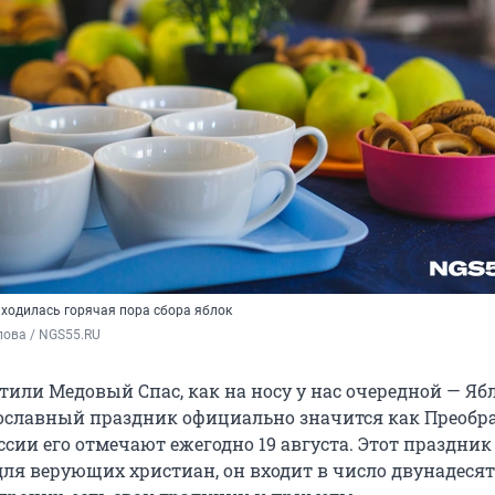
ходилась горячая пора сбора яблок
пова / NGS55.RU
тили Медовый Спас, как на носу у нас очередной — Я
вославный праздник официально значится как Преобр
оссии его отмечают ежегодно 19 августа. Этот праздник
ля верующих христиан, он входит в число двунадесят