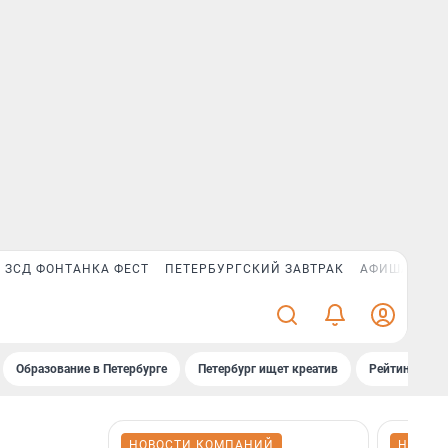
ЗСД ФОНТАНКА ФЕСТ
ПЕТЕРБУРГСКИЙ ЗАВТРАК
АФИША PLUS
Образование в Петербурге
Петербург ищет креатив
Рейтинги «Фо
НОВОСТИ КОМПАНИЙ
НОВОС