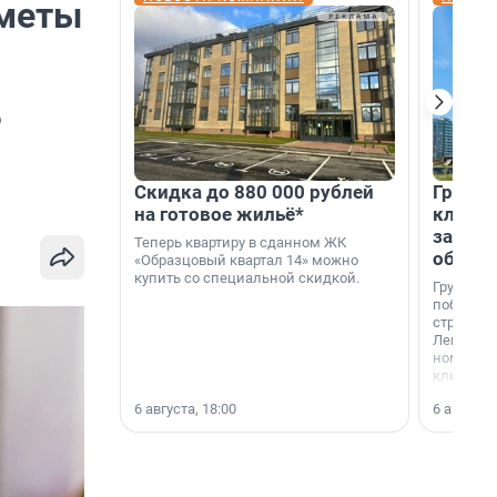
иметы
о
Скидка до 880 000 рублей
Группа
на готовое жильё*
клиен
застро
Теперь квартиру в сданном ЖК
област
«Образцовый квартал 14» можно
купить со специальной скидкой.
Группа А
победите
строител
Ленингра
номинац
клиенто
застройщ
6 августа, 18:00
6 августа,
области»