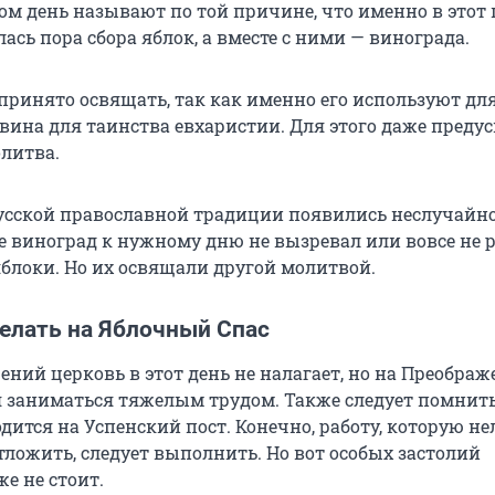
м день называют по той причине, что именно в этот 
ась пора сбора яблок, а вместе с ними — винограда.
принято освящать, так как именно его используют дл
вина для таинства евхаристии. Для этого даже преду
литва.
русской православной традиции появились неслучайно
е виноград к нужному дню не вызревал или вовсе не р
яблоки. Но их освящали другой молитвой.
делать на Яблочный Спас
ний церковь в этот день не налагает, но на Преображ
я заниматься тяжелым трудом. Также следует помнить
ится на Успенский пост. Конечно, работу, которую не
тложить, следует выполнить. Но вот особых застолий
же не стоит.