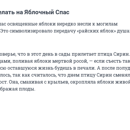
елать на Яблочный Спас
ас освященные яблоки нередко несли к могилам
 Это символизировало передачу «райских яблок» душ
верье, что в этот день в сады прилетает птица Сирин
ами, поливая яблоки мертвой росой, — если съесть та
всю оставшуюся жизнь будешь в печали. А после полуд
лось, так как считалось, что днем птицу Сирин сменя
ст. Она, смахивая с крыльев, окропляла яблоки живой
бражая плоды.