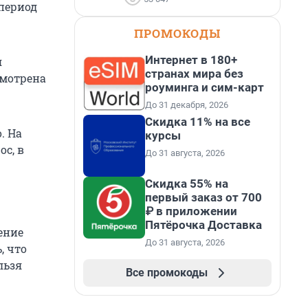
период
ПРОМОКОДЫ
Интернет в 180+
я
странах мира без
смотрена
роуминга и сим-карт
До 31 декабря, 2026
Скидка 11% на все
. На
курсы
ос, в
До 31 августа, 2026
Скидка 55% на
первый заказ от 700
₽ в приложении
Пятёрочка Доставка
ение
До 31 августа, 2026
, что
льзя
Все промокоды