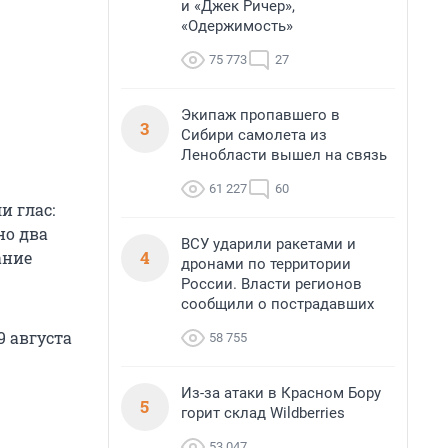
и «Джек Ричер»,
«Одержимость»
75 773
27
Экипаж пропавшего в
3
Сибири самолета из
Ленобласти вышел на связь
61 227
60
и глас:
но два
ВСУ ударили ракетами и
4
ание
дронами по территории
России. Власти регионов
сообщили о пострадавших
9 августа
58 755
Из-за атаки в Красном Бору
5
горит склад Wildberries
53 047