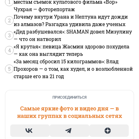
1
местам съемок культового фильма «Вор»
Чухрая — фоторепортаж
Почему внутри Урана и Нептуна идут дожди
2
из алмазов? Разгадка удивила даже ученых
«Дед разбушевался»: SHAMAN довел Мизулину
3
— что он натворил
«Я крутая»: певица Жасмин здорово похудела
4
— как она выглядит теперь
«За месяц сбросил 15 килограммов»: Влад
5
Прохоров — о том, как худел, и о возлюбленной
старше его на 21 год
ПРИСОЕДИНИТЬСЯ
Самые яркие фото и видео дня — в
наших группах в социальных сетях