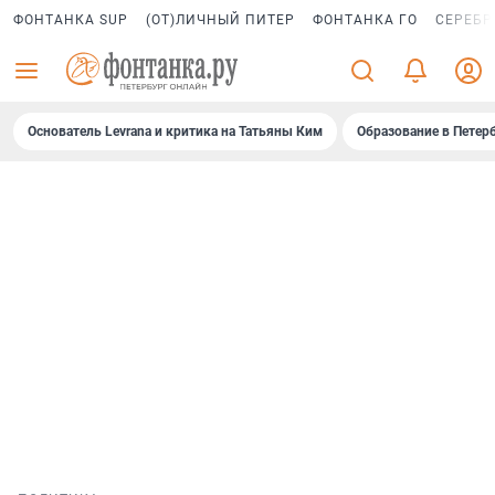
ФОНТАНКА SUP
(ОТ)ЛИЧНЫЙ ПИТЕР
ФОНТАНКА ГО
СЕРЕБР
Основатель Levrana и критика на Татьяны Ким
Образование в Петер