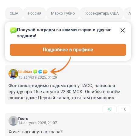
США
Россия
Марко Рубио
Госсекретарь США
Аля
Получай награды за комментарии и другие 
задания!
3
7
0
0
2
Подробнее в профиле
КОММЕНТАРИИ
31
timalean
15 августа 2025, 01:29
Фонтанка, видимо подсмотрев у ТАСС, написала 
ерунду про 15-е августа 22:30 МСК. Ошибся в своём 
сюжете даже Первый канал, хотя там помощник 
Президента Ушаков четко сказал "11:30 по местному 
+0
–0
времени". А теперь, собственно, в чём ошибка, 
спросите? Всё просто – 11:30 15-го августа по 
Гость
местному времени Анкориджа это да, 22:30, но не 15-
14 августа 2025, 21:07
го, а 16-го августа по Москве. Часовые пояса и 
Хочет заглянуть в глаза?
особенно линия перемены дат, штука коварная.