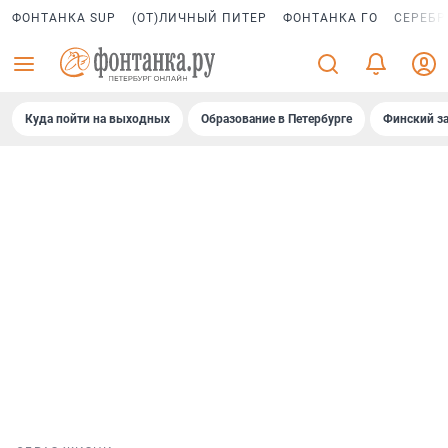
ФОНТАНКА SUP
(ОТ)ЛИЧНЫЙ ПИТЕР
ФОНТАНКА ГО
СЕРЕБР
Куда пойти на выходных
Образование в Петербурге
Финский за