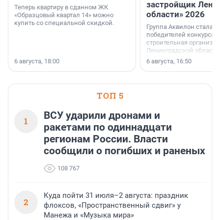
застройщик Лени
Теперь квартиру в сданном ЖК
области» 2026
«Образцовый квартал 14» можно
купить со специальной скидкой.
Группа Аквилон стала 
победителей конкурса 
строительная организа
Ленинградской области 
номинации «Самый
6 августа, 18:00
6 августа, 16:50
клиентоориентированн
застройщик Ленинград
области».
ТОП 5
ВСУ ударили дронами и
1
ракетами по одиннадцати
регионам России. Власти
сообщили о погибших и раненых
108 767
Куда пойти 31 июля–2 августа: праздник
2
флоксов, «Пространственный сдвиг» у
Манежа и «Музыка мира»