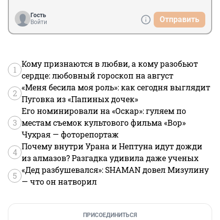
Гость
Отправить
Войти
Кому признаются в любви, а кому разобьют
1
сердце: любовный гороскоп на август
«Меня бесила моя роль»: как сегодня выглядит
2
Пуговка из «Папиных дочек»
Его номинировали на «Оскар»: гуляем по
3
местам съемок культового фильма «Вор»
Чухрая — фоторепортаж
Почему внутри Урана и Нептуна идут дожди
4
из алмазов? Разгадка удивила даже ученых
«Дед разбушевался»: SHAMAN довел Мизулину
5
— что он натворил
ПРИСОЕДИНИТЬСЯ