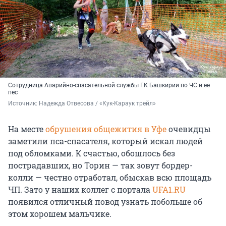
Сотрудница Аварийно-спасательной службы ГК Башкирии по ЧС и ее
пес
Источник: 
Надежда Отвесова / «Кук-Караук трейл»
На месте
обрушения общежития в Уфе
очевидцы
заметили пса-спасателя, который искал людей
под обломками. К счастью, обошлось без
пострадавших, но Торин — так зовут бордер-
колли — честно отработал, обыскав всю площадь
ЧП. Зато у наших коллег с портала
UFA1.RU
появился отличный повод узнать побольше об
этом хорошем мальчике.