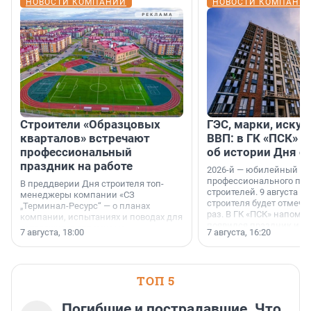
НОВОСТИ КОМПАНИЙ
НОВОСТИ КОМПАНИ
Строители «Образцовых
ГЭС, марки, искус
кварталов» встречают
ВВП: в ГК «ПСК» р
профессиональный
об истории Дня с
праздник на работе
2026-й — юбилейный го
профессионального пр
В преддверии Дня строителя топ-
строителей. 9 августа 2
менеджеры компании «СЗ
строителя будет отмечат
„Терминал-Ресурс“ — о планах
раз. В ГК «ПСК» напомни
компании, испытаниях и поводах для
появился праздник и к
осторожного оптимизма.
7 августа, 18:00
7 августа, 16:20
поменялась роль строит
ТОП 5
Погибшие и пострадавшие. Что